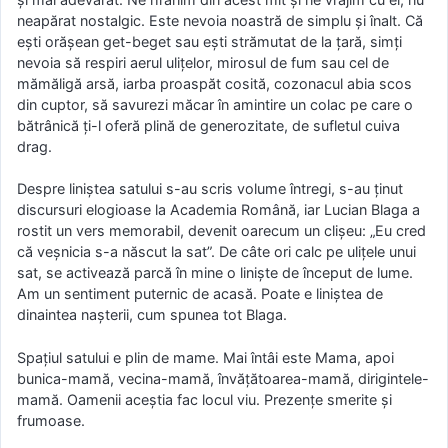
neapărat nostalgic. Este nevoia noastră de simplu și înalt. Că
ești orășean get-beget sau ești strămutat de la țară, simți
nevoia să respiri aerul ulițelor, mirosul de fum sau cel de
mămăligă arsă, iarba proaspăt cosită, cozonacul abia scos
din cuptor, să savurezi măcar în amintire un colac pe care o
bătrânică ți-l oferă plină de generozitate, de sufletul cuiva
drag.
Despre liniștea satului s-au scris volume întregi, s-au ținut
discursuri elogioase la Academia Română, iar Lucian Blaga a
rostit un vers memorabil, devenit oarecum un clișeu: „Eu cred
că veșnicia s-a născut la sat”. De câte ori calc pe ulițele unui
sat, se activează parcă în mine o liniște de început de lume.
Am un sentiment puternic de acasă. Poate e liniștea de
dinaintea nașterii, cum spunea tot Blaga.
Spațiul satului e plin de mame. Mai întâi este Mama, apoi
bunica-mamă, vecina-mamă, învățătoarea-mamă, dirigintele-
mamă. Oamenii aceștia fac locul viu. Prezențe smerite și
frumoase.