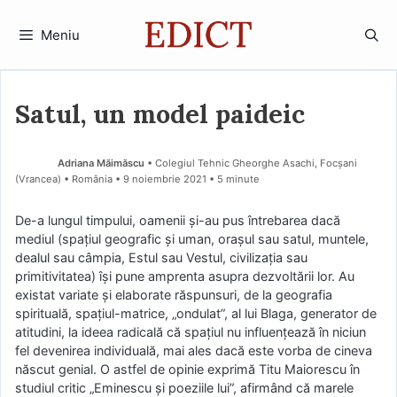
Sari
la
Meniu
conținut
Satul, un model paideic
Adriana Măimăscu
• Colegiul Tehnic Gheorghe Asachi, Focșani
(Vrancea) • România
9 noiembrie 2021
• 5 minute
De-a lungul timpului, oamenii și-au pus întrebarea dacă
mediul (spațiul geografic și uman, orașul sau satul, muntele,
dealul sau câmpia, Estul sau Vestul, civilizația sau
primitivitatea) își pune amprenta asupra dezvoltării lor. Au
existat variate și elaborate răspunsuri, de la geografia
spirituală, spațiul-matrice, „ondulat”, al lui Blaga, generator de
atitudini, la ideea radicală că spațiul nu influențează în niciun
fel devenirea individuală, mai ales dacă este vorba de cineva
născut genial. O astfel de opinie exprimă Titu Maiorescu în
studiul critic „Eminescu și poeziile lui”, afirmând că marele