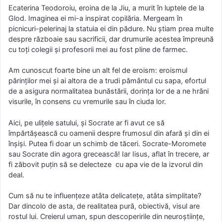
Ecaterina Teodoroiu, eroina de la Jiu, a murit în luptele de la
Glod. Imaginea ei mi-a inspirat copilăria. Mergeam în
picnicuri-pelerinaj la statuia ei din pădure. Nu știam prea multe
despre războaie sau sacrificii, dar drumurile acestea împreună
cu toți colegii și profesorii mei au fost pline de farmec.
Am cunoscut foarte bine un alt fel de eroism: eroismul
părinților mei și ai altora de a trudi pământul cu sapa, efortul
de a asigura normalitatea bunăstării, dorința lor de a ne hrăni
visurile, în consens cu vremurile sau în ciuda lor.
Aici, pe ulițele satului, și Socrate ar fi avut ce să
împărtășească cu oamenii despre frumosul din afară și din ei
înșiși. Putea fi doar un schimb de tăceri. Socrate-Moromete
sau Socrate din agora grecească! Iar Iisus, aflat în trecere, ar
fi zăbovit puțin să se delecteze cu apa vie de la izvorul din
deal.
Cum să nu te influențeze atâta delicatețe, atâta simplitate?
Dar dincolo de asta, de realitatea pură, obiectivă, visul are
rostul lui. Creierul uman, spun descoperirile din neuroștiințe,