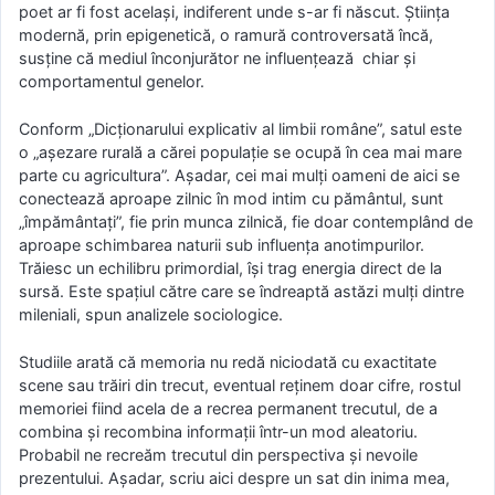
poet ar fi fost același, indiferent unde s-ar fi născut. Știința
modernă, prin epigenetică, o ramură controversată încă,
susține că mediul înconjurător ne influențează chiar și
comportamentul genelor.
Conform „Dicționarului explicativ al limbii române”, satul este
o „așezare rurală a cărei populație se ocupă în cea mai mare
parte cu agricultura”. Așadar, cei mai mulți oameni de aici se
conectează aproape zilnic în mod intim cu pământul, sunt
„împământați”, fie prin munca zilnică, fie doar contemplând de
aproape schimbarea naturii sub influența anotimpurilor.
Trăiesc un echilibru primordial, își trag energia direct de la
sursă. Este spațiul către care se îndreaptă astăzi mulți dintre
mileniali, spun analizele sociologice.
Studiile arată că memoria nu redă niciodată cu exactitate
scene sau trăiri din trecut, eventual reținem doar cifre, rostul
memoriei fiind acela de a recrea permanent trecutul, de a
combina și recombina informații într-un mod aleatoriu.
Probabil ne recreăm trecutul din perspectiva și nevoile
prezentului. Așadar, scriu aici despre un sat din inima mea,