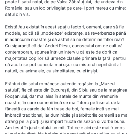
poate fi satul natal, de pe Valea Zăbrăuțului, de undeva din
România, sau un loc privilegiat pe care-l port mereu cu mine:
satul din vis.
Există /au existat în acest spațiu factori, oameni, care să fie
modele, adică să „modeleze” existențe, să reverbereze până
în adâncurile noastre și să astfel să ne determine înflorirea?!
Cu siguranță că da! Andrei Pleșu, cunoscutul om de cultură
contemporan, spunea într-un interviu că este de dorit ca
majoritatea copiilor să urmeze clasele primare la țară, pentru
că acolo se pot conecta mai ușor cu misterul neprihănit al
naturii, cu animalele, cu simplitatea, cu ei înșiși.
Frânturi din satul românesc autentic regăsim la „Muzeul
satului”, fie că este din București, din Sibiu sau de la marginea
Focșaniului, dar mai ales în satele de munte din vremurile
noastre, în care oamenii încă se mai întorc pe înserat de la
fâneață cu carele de fân trase de boi, femeile încă se mai
îmbracă tradițional, iar duminicile și sărbătorile oamenii se mai
strâng pe la porți și își împart fructe de sezon și vorbe bune.
Am țesut în jurul satului un mit. Tot ce e aici este mai frumos
și mai adevărat. Ne hrănim din acest mit și ne vrăjim cu el, nu