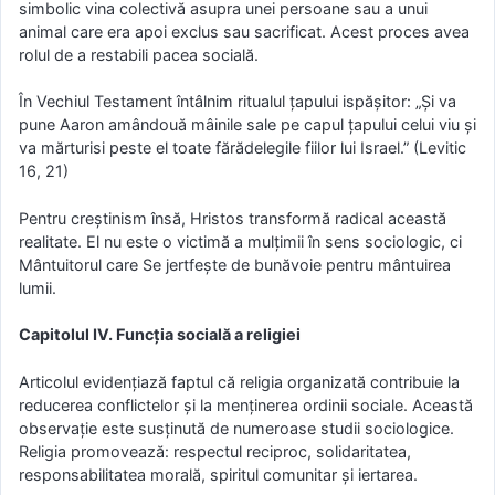
simbolic vina colectivă asupra unei persoane sau a unui
animal care era apoi exclus sau sacrificat. Acest proces avea
rolul de a restabili pacea socială.
În Vechiul Testament întâlnim ritualul țapului ispășitor: „Și va
pune Aaron amândouă mâinile sale pe capul țapului celui viu și
va mărturisi peste el toate fărădelegile fiilor lui Israel.” (Levitic
16, 21)
Pentru creștinism însă, Hristos transformă radical această
realitate. El nu este o victimă a mulțimii în sens sociologic, ci
Mântuitorul care Se jertfește de bunăvoie pentru mântuirea
lumii.
Capitolul IV. Funcția socială a religiei
Articolul evidențiază faptul că religia organizată contribuie la
reducerea conflictelor și la menținerea ordinii sociale. Această
observație este susținută de numeroase studii sociologice.
Religia promovează: respectul reciproc, solidaritatea,
responsabilitatea morală, spiritul comunitar și iertarea.