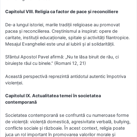
Capitolul VIII. Religia ca factor de pace și reconciliere
De-a lungul istoriei, marile tradiții religioase au promovat
pacea și reconcilierea. Creștinismul a inspirat: opere de
caritate, instituții educaționale, spitale și activități filantropice.
Mesajul Evangheliei este unul al iubirii și al solidarității.
Sfântul Apostol Pavel afirmă: „Nu te lăsa biruit de rău, ci
biruiește răul cu binele.” (Romani 12, 21)
Această perspectivă reprezintă antidotul autentic împotriva
violenței.
Capitolul IX. Actualitatea temei în societatea
contemporană
Societatea contemporană se confruntă cu numeroase forme
de violență: violență domestică, agresivitate verbală, bullying,
conflicte sociale și războaie. În acest context, religia poate
juca un rol important în promovarea valorilor morale și