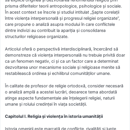
prisma diferitelor teorii antropologice, psihologice și sociale.
În acest context se înscrie și studiul intitulat „Șapte corelații
între violența interpersonală și progresul religiei organizate”,
care propune o analiză asupra modului în care conflictele
dintre indivizi au contribuit la apariția și consolidarea
structurilor religioase organizate.
Articolul oferă o perspectivă interdisciplinară, încercând să
demonstreze că violența interpersonală nu trebuie privită doar
ca un fenomen negativ, ci și ca un factor care a determinat
dezvoltarea unor mecanisme sociale și religioase menite să
restabilească ordinea și echilibrul comunităților umane.
În calitate de profesor de religie ortodoxă, consider necesară
o analiză amplă a acestei lucrări, deoarece tema abordată
atinge aspecte fundamentale ale înțelegerii religiei, naturii
umane și rolului credinței în viața societății.
Capitolul I. Religia și violența în istoria umanității
Istoria omenirii este marcată de conflicte, rivalități și lupte