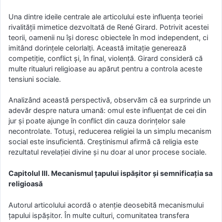
Una dintre ideile centrale ale articolului este influența teoriei
rivalității mimetice dezvoltată de René Girard. Potrivit acestei
teorii, oamenii nu își doresc obiectele în mod independent, ci
imitând dorințele celorlalți. Această imitație generează
competiție, conflict și, în final, violență. Girard consideră că
multe ritualuri religioase au apărut pentru a controla aceste
tensiuni sociale.
Analizând această perspectivă, observăm că ea surprinde un
adevăr despre natura umană: omul este influențat de cei din
jur și poate ajunge în conflict din cauza dorințelor sale
necontrolate. Totuși, reducerea religiei la un simplu mecanism
social este insuficientă. Creștinismul afirmă că religia este
rezultatul revelației divine și nu doar al unor procese sociale.
Capitolul III. Mecanismul țapului ispășitor și semnificația sa
religioasă
Autorul articolului acordă o atenție deosebită mecanismului
țapului ispășitor. În multe culturi, comunitatea transfera