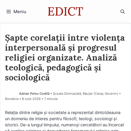
Sari
la
Meniu
conținut
Șapte corelații între violența
interpersonală și progresul
religiei organizate. Analiză
teologică, pedagogică și
sociologică
Adrian Petru Codilă
• Școala Gimnazială, Băuțar (Caraş-Severin) •
România
8 iulie 2026
• 7 minute
Relația dintre religie și societate a reprezentat dintotdeauna
un domeniu de interes pentru filosofi, teologi, sociologi și
istorici. De-a lungul timpului, numeroși cercetători au încercat
să explice originea și dezvoltarea fenomenului religios prin