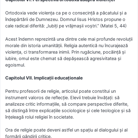
Ortodoxia vede violența ca pe o consecință a păcatului și a
îndepărtării de Dumnezeu. Domnul Iisus Hristos propune o
cale radical diferită: „Iubiți pe vrăjmașii voștri.” (Matei 5, 44)
Acest îndemn reprezintă una dintre cele mai profunde revoluții
morale din istoria umanității. Religia autentică nu încurajează
violența, ci transformarea inimii. Prin rugăciune, pocăință și
iubire, omul este chemat să depășească agresivitatea și
egoismul.
Capitolul VII. Implicații educaționale
Pentru profesorii de religie, articolul poate constitui un
instrument valoros de reflecție. Elevii trebuie învățați: să
analizeze critic informațiile, să compare perspective diferite,
să distingă între explicațiile sociologice și cele teologice și să
înțeleagă rolul religiei în societate.
Ora de religie poate deveni astfel un spațiu al dialogului și al
formării gândirii critice.