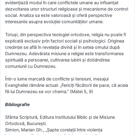
evidențiază modul în care conflictele umane au influențat
dezvoltarea unor structuri religioase și mecanisme de control
social. Analiza sa este valoroasă și oferă perspective
interesante asupra evoluției comunităților umane.
Totuși, din perspectiva teologiei ortodoxe, religia nu poate fi
explicată exclusiv prin factori sociali și psihologici. Originea
credinței se află în revelația divină și în setea omului după
Dumnezeu. Adevărata misiune a religiei este transformarea
spirituală a persoanei, cultivarea iubirii și dobândirea
comuniunii cu Dumnezeu.
Într-o lume marcată de conflicte și tensiuni, mesajul
Evangheliei rămâne actual: „Fericiți făcătorii de pace, că aceia
fiii lui Dumnezeu se vor chema.” (Matei 5, 9)
Bibliografie
Sfânta Scriptură, Editura Institutului Biblic și de Misiune
Ortodoxă, București.
Simion, Marian Gh., „Șapte corelații între violența