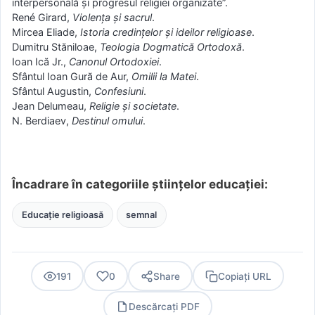
interpersonală și progresul religiei organizate”.
René Girard,
Violența și sacrul
.
Mircea Eliade,
Istoria credințelor și ideilor religioase
.
Dumitru Stăniloae,
Teologia Dogmatică Ortodoxă
.
Ioan Ică Jr.,
Canonul Ortodoxiei
.
Sfântul Ioan Gură de Aur,
Omilii la Matei
.
Sfântul Augustin,
Confesiuni
.
Jean Delumeau,
Religie și societate
.
N. Berdiaev,
Destinul omului
.
Încadrare în categoriile științelor educației:
Educație religioasă
semnal
191
0
Share
Copiați URL
Descărcați PDF
PDF