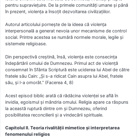
pentru supraviețuire. De la primele comunități umane și până
în prezent, violența a însoțit dezvoltarea civilizațiilor.
Autorul articolului pornește de la ideea că violența
interpersonală a generat nevoia unor mecanisme de control
social. Printre acestea se numără normele morale, legile și
sistemele religioase.
Din perspectivă creștină, însă, violența este consecința
îndepărtării omului de Dumnezeu. Primul act de violență
consemnat în Sfânta Scriptură este uciderea lui Abel de către
fratele său Cain: „Și s-a ridicat Cain asupra lui Abel, fratele
său, și l-a omorât.” (Facerea 4, 8)
Acest episod biblic arată că rădăcina violenței se află în
invidia, egoismul și mândria omului. Religia apare ca răspuns
la această ruptură dintre om și Dumnezeu, oferind
posibilitatea reconcilierii și a vindecării spirituale.
Capitolul II. Teoria rivalității mimetice și interpretarea
fenomenului religios