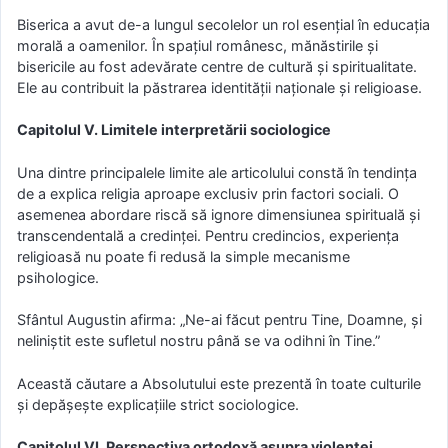
Biserica a avut de-a lungul secolelor un rol esențial în educația
morală a oamenilor. În spațiul românesc, mănăstirile și
bisericile au fost adevărate centre de cultură și spiritualitate.
Ele au contribuit la păstrarea identității naționale și religioase.
Capitolul V. Limitele interpretării sociologice
Una dintre principalele limite ale articolului constă în tendința
de a explica religia aproape exclusiv prin factori sociali. O
asemenea abordare riscă să ignore dimensiunea spirituală și
transcendentală a credinței. Pentru credincios, experiența
religioasă nu poate fi redusă la simple mecanisme
psihologice.
Sfântul Augustin afirma: „Ne-ai făcut pentru Tine, Doamne, și
neliniștit este sufletul nostru până se va odihni în Tine.”
Această căutare a Absolutului este prezentă în toate culturile
și depășește explicațiile strict sociologice.
Capitolul VI. Perspectiva ortodoxă asupra violenței