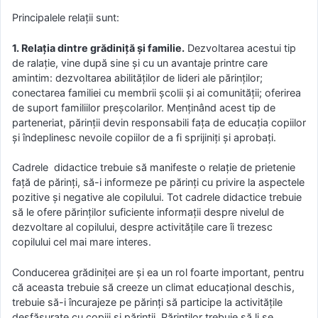
Principalele relații sunt:
1. Relația dintre grădiniță și familie.
Dezvoltarea acestui tip
de ralație, vine după sine și cu un avantaje printre care
amintim: dezvoltarea abilităților de lideri ale părinților;
conectarea familiei cu membrii școlii și ai comunității; oferirea
de suport familiilor preșcolarilor. Menținând acest tip de
parteneriat, părinții devin responsabili fața de educația copiilor
și îndeplinesc nevoile copiilor de a fi sprijiniți și aprobați.
Cadrele didactice trebuie să manifeste o relație de prietenie
față de părinți, să-i informeze pe părinți cu privire la aspectele
pozitive și negative ale copilului. Tot cadrele didactice trebuie
să le ofere părinților suficiente informații despre nivelul de
dezvoltare al copilului, despre activitățile care îi trezesc
copilului cel mai mare interes.
Conducerea grădiniței are și ea un rol foarte important, pentru
că aceasta trebuie să creeze un climat educațional deschis,
trebuie să-i încurajeze pe părinți să participe la activitățile
desfășurate cu copiii și părinții. Părinților trebuie să li se