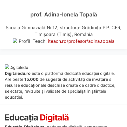
prof. Adina-Ionela Topală
Școala Gimnazială Nr.12, structura: Grădinița P.P. CFR,
Timișoara (Timiş), România
Profil iTeach:
iteach.ro/profesor/adina.topala
Digitaledu.ro
este o platformă dedicată educației digitale.
Are peste
15.000
de
sugestii de activități de învățare
și
resurse educaționale deschise
create de cadre didactice,
selectate, revizuite și validate de specialiști în științele
educației.
Educatia-Digitala.ro
: pedagogie digitală, competențe