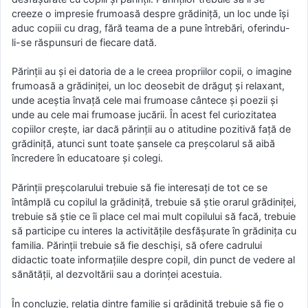
creeze o impresie frumoasă despre grădiniță, un loc unde își
aduc copiii cu drag, fără teama de a pune întrebări, oferindu-
li-se răspunsuri de fiecare dată.
Părinții au și ei datoria de a le creea propriilor copii, o imagine
frumoasă a grădiniței, un loc deosebit de drăguț și relaxant,
unde aceștia învață cele mai frumoase cântece și poezii și
unde au cele mai frumoase jucării. În acest fel curiozitatea
copiilor crește, iar dacă părinții au o atitudine pozitivă față de
grădiniță, atunci sunt toate șansele ca preșcolarul să aibă
încredere în educatoare și colegi.
Părinții preșcolarului trebuie să fie interesați de tot ce se
întâmplă cu copilul la grădiniță, trebuie să știe orarul grădiniței,
trebuie să știe ce îi place cel mai mult copilului să facă, trebuie
să participe cu interes la activitățile desfășurate în grădinița cu
familia. Părinții trebuie să fie deschiși, să ofere cadrului
didactic toate informațiile despre copil, din punct de vedere al
sănătății, al dezvoltării sau a dorinței acestuia.
În concluzie, relația dintre familie și grădiniță trebuie să fie o