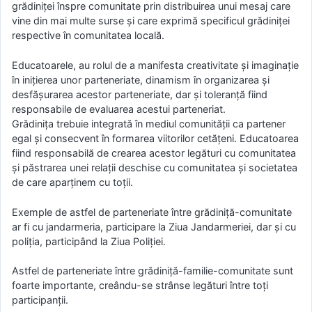
grădiniței înspre comunitate prin distribuirea unui mesaj care
vine din mai multe surse și care exprimă specificul grădiniței
respective în comunitatea locală.
Educatoarele, au rolul de a manifesta creativitate și imaginație
în inițierea unor parteneriate, dinamism în organizarea și
desfășurarea acestor parteneriate, dar și toleranță fiind
responsabile de evaluarea acestui parteneriat.
Grădinița trebuie integrată în mediul comunității ca partener
egal și consecvent în formarea viitorilor cetățeni. Educatoarea
fiind responsabilă de crearea acestor legături cu comunitatea
și păstrarea unei relații deschise cu comunitatea și societatea
de care aparținem cu toții.
Exemple de astfel de parteneriate între grădiniță-comunitate
ar fi cu jandarmeria, participare la Ziua Jandarmeriei, dar și cu
poliția, participând la Ziua Poliției.
Astfel de parteneriate între grădiniță-familie-comunitate sunt
foarte importante, creându-se strânse legături între toți
participanții.