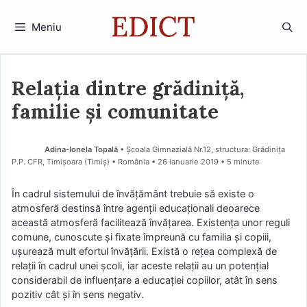
Sari
la
Meniu
conținut
Relația dintre grădiniță,
familie și comunitate
Adina-Ionela Topală
• Școala Gimnazială Nr.12, structura: Grădinița
P.P. CFR, Timișoara (Timiş) • România
26 ianuarie 2019
• 5 minute
În cadrul sistemului de învățământ trebuie să existe o
atmosferă destinsă între agenţii educaţionali deoarece
această atmosferă facilitează învăţarea. Existența unor reguli
comune, cunoscute şi fixate împreună cu familia și copiii,
ușurează mult efortul învăţării. Există o reţea complexă de
relaţii în cadrul unei şcoli, iar aceste relaţii au un potenţial
considerabil de influenţare a educaţiei copiilor, atât în sens
pozitiv cât şi în sens negativ.