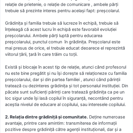
relație de prietenie, o relație de comunicare , ambele părți
trebuie să prezinte interes pentru același fapt: preșcolarul.
Grădinița și familia trebuie să lucreze în echipă, trebuie să
înțeleagă că acest lucru în echipă este favorabil evoluției
preșcolarului. Ambele părți luptă pentru educarea
preșcolarului, punctul comun în grădinița. Preșcolarul este
mai presus de orice, el trebuie educat deoarece el reprezintă
viitorul țării, țară în care trăim cu toții.
Există și blocaje în acest tip de relație, atunci când profesorul
nu este bine pregătit și nu își dorește să relaționeze cu familia
preșcolarului, dar și din partea familiei , atunci când părinții
tratează cu dezinteres grădinița și tot personalul instituției. Din
păcate sunt suficienți părinți care tratează grădinița ca pe un
loc sigur unde își lasă copilul în siguranță, necontând pentru
aceștia nivelul de educare al copilului, sau interesele copilului.
2. Relația dintre grădiniță și comunitate.
Deține numeroase
avantaje, printre care amintim: transmiterea de informații
pozitive despre grădiniță către agenții instituționali, dar și a