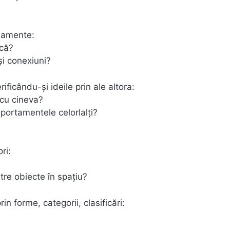
onamente:
ică?
şi conexiuni?
rificându-şi ideile prin ale altora:
 cu cineva?
mportamentele celorlalţi?
ri:
tre obiecte în spaţiu?
n forme, categorii, clasificări: