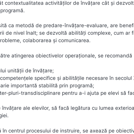
ât contextualitatea activităţilor de învăţare cât şi dezvol
n programă.
osită ca metodă de predare-învăţare-evaluare, are benefi
rii de nivel înalt; se dezvoltă abilităţi complexe, cum ar f
e probleme, colaborarea şi comunicarea.
 către atingerea obiectivelor operaţionale, se recomandă 
ui unităţii de învăţare;
 competenţele specifice şi abilităţile necesare în secolul
arie importantă stabilită prin programă;
er-pluri-transdisciplinare pentru a-i ajuta pe elevi să fa
e învăţare ale elevilor, să facă legătura cu lumea exterioa
giei.
lă în centrul procesului de instruire, se axează pe obiecti