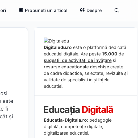
ori
Propuneți un articol
Despre
Digitaledu.ro
este o platformă dedicată
educației digitale. Are peste
15.000
de
sugestii de activități de învățare
și
resurse educaționale deschise
create
de cadre didactice, selectate, revizuite și
validate de specialiști în științele
educației.
losi
u este
e fi
cât şi
Educatia-Digitala.ro
: pedagogie
digitală, competențe digitale,
digitalizarea educației.