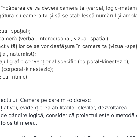
ă încăperea ce va deveni camera ta (verbal, logic-matema
egătură cu camera ta şi să se stabilescă numărul şi ampl
ual-spațial);
cameră (verbal, interpersonal, vizual-spaţial);
tivităţilor ce se vor desfăşura în camera ta (vizual-spaţi
al, naturalist);
ul grafic convenţional specific (corporal-kinestezic);
(corporal-kinestezic);
cal-ritmic);
roiectului “Camera pe care mi-o doresc”
iţiativei, evidenţierea abilităţilor elevilor, dezvoltarea
i de gândire logică, consider că proiectul este o metodă
 folosită mereu.