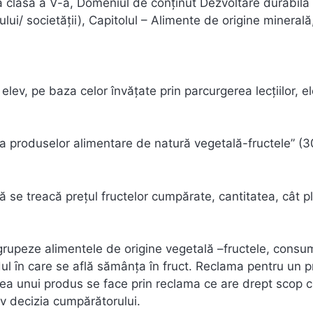
a clasa a V-a, Domeniul de conţinut Dezvoltare durabilă (
lui/ societăţii), Capitolul – Alimente de origine minerală
 elev, pe baza celor învăţate prin parcurgerea lecţiilor, ele
tea produselor alimentare de natură vegetală-fructele” (
ă se treacă preţul fructelor cumpărate, cantitatea, cât p
ă grupeze alimentele de origine vegetală –fructele, cons
dul ȋn care se află sămânța în fruct. Reclama pentru un 
area unui produs se face prin reclama ce are drept scop 
iv decizia cumpărătorului.