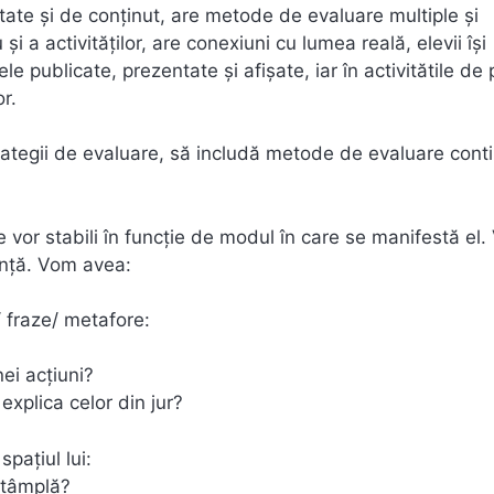
itate şi de conţinut, are metode de evaluare multiple şi
şi a activităţilor, are conexiuni cu lumea reală, elevii îşi
e publicate, prezentate şi afişate, iar în activitătile de 
r.
rategii de evaluare, să includă metode de evaluare conti
se vor stabili în funcţie de modul în care se manifestă el.
genţă. Vom avea:
/ fraze/ metafore:
ei acţiuni?
xplica celor din jur?
paţiul lui:
ntâmplă?