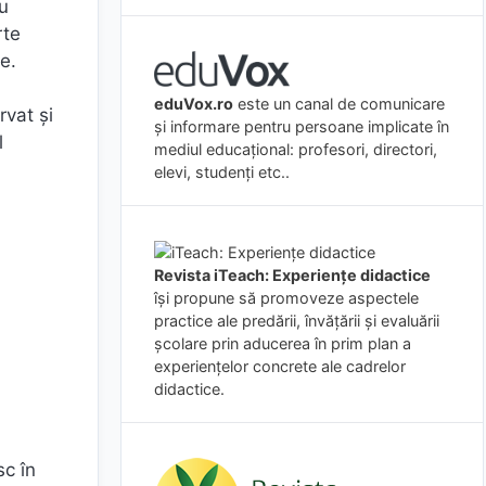
cu
rte
e.
eduVox.ro
este un canal de comunicare
rvat şi
și informare pentru persoane implicate în
l
mediul educațional: profesori, directori,
elevi, studenți etc..
Revista iTeach: Experienţe didactice
îşi propune să promoveze aspectele
practice ale predării, învăţării şi evaluării
şcolare prin aducerea în prim plan a
experienţelor concrete ale cadrelor
didactice.
sc în