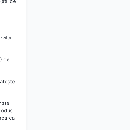
stil de
,
vilor li
30 de
lăteşte
umate
produs-
crearea