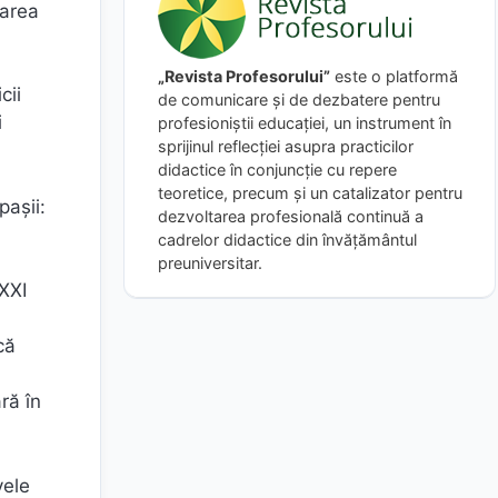
tarea
„Revista Profesorului”
este o platformă
cii
de comunicare și de dezbatere pentru
i
profesioniștii educației, un instrument în
sprijinul reflecției asupra practicilor
didactice în conjuncție cu repere
teoretice, precum și un catalizator pentru
paşii:
dezvoltarea profesională continuă a
cadrelor didactice din învățământul
preuniversitar.
 XXI
că
ră în
vele