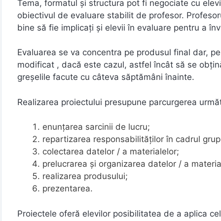
Tema, formatul şi structura pot fi negociate cu elev
obiectivul de evaluare stabilit de profesor. Profesor
bine să fie implicaţi şi elevii în evaluare pentru a 
Evaluarea se va concentra pe produsul final dar, pe
modificat , dacă este cazul, astfel încât să se obţină
greşelile facute cu câteva săptămâni înainte.
Realizarea proiectului presupune parcurgerea următo
enunţarea sarcinii de lucru;
repartizarea responsabilităţilor în cadrul grup
colectarea datelor / a materialelor;
prelucrarea şi organizarea datelor / a materia
realizarea produsului;
prezentarea.
Proiectele oferă elevilor posibilitatea de a aplica cel