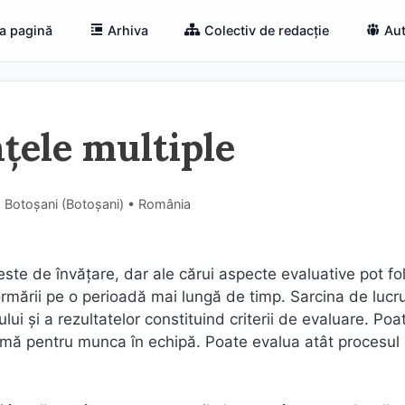
a pagină
Arhiva
Colectiv de redacție
Aut
nțele multiple
, Botoșani (Botoşani) • România
ste de învăţare, dar ale cărui aspecte evaluative pot fo
rmării pe o perioadă mai lungă de timp. Sarcina de lucr
ui şi a rezultatelor constituind criterii de evaluare. Poat
mă pentru munca în echipă. Poate evalua atât procesul 