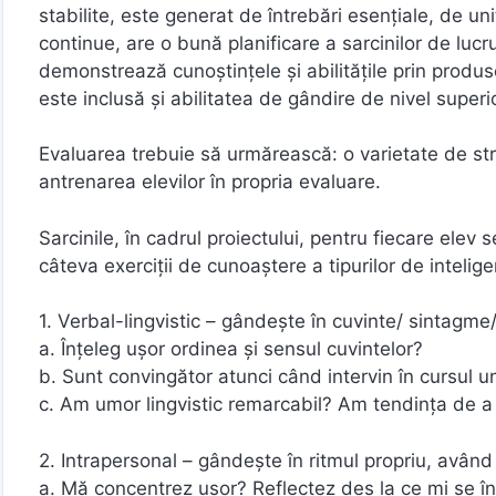
stabilite, este generat de întrebări esenţiale, de un
continue, are o bună planificare a sarcinilor de lucru 
demonstrează cunoştinţele şi abilităţile prin produsel
este inclusă şi abilitatea de gândire de nivel superio
Evaluarea trebuie să urmărească: o varietate de st
antrenarea elevilor în propria evaluare.
Sarcinile, în cadrul proiectului, pentru fiecare elev 
câteva exerciţii de cunoaştere a tipurilor de inteli
1. Verbal-lingvistic – gândeşte în cuvinte/ sintagme
a. Înţeleg uşor ordinea şi sensul cuvintelor?
b. Sunt convingător atunci când intervin în cursul un
c. Am umor lingvistic remarcabil? Am tendinţa de a e
2. Intrapersonal – gândeşte în ritmul propriu, având s
a. Mă concentrez uşor? Reflectez des la ce mi se î