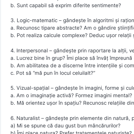
b. Sunt capabil să exprim diferite sentimente?
3. Logic-matematic – gândeşte în algoritmi şi raţi
a. Recunosc tipare abstracte? Am o gândire ştiinţif
b. Pot realiza calcule complexe? Deduc uşor relaţii 
4. Interpersonal – gândeşte prin raportare la alţii, ve
a. Lucrez bine în grup? Îmi place să învăţ împreună
b. Am abilitatea de a discerne între intenţiile şi co
c. Pot să “mă pun în locul celuilalt?”
5. Vizual-spaţial – gândeşte în imagini, forme şi culo
a. Am o imaginaţie activă? Formez imagini mental?
b. Mă orientez uşor în spaţiu? Recunosc relaţiile din
6. Naturalist – gândeşte prin elemente din natură, pri
a) Mi se spune că dau gust bun mâncărurilor?
b) Îmi place natura? Prefer tratamentele naturiste?