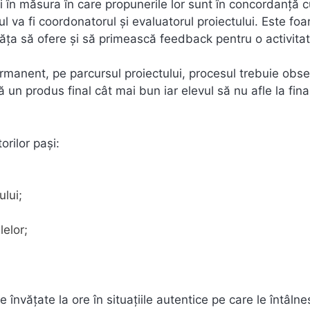
ii în măsura în care propunerile lor sunt în concordanţă 
ul va fi coordonatorul şi evaluatorul proiectului. Este foa
învăţa să ofere şi să primească feedback pentru o activitat
rmanent, pe parcursul proiectului, procesul trebuie obse
 un produs final cât mai bun iar elevul să nu afle la fina
rilor paşi:
ului;
lelor;
e învăţate la ore în situaţiile autentice pe care le întâlne