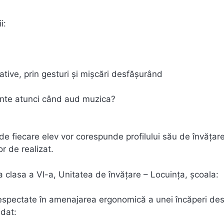
i:
tive, prin gesturi şi mişcări desfăşurând
inte atunci când aud muzica?
de fiecare elev vor corespunde profilului său de învăţare
or de realizat.
clasa a VI-a, Unitatea de învățare – Locuința, școala:
e respectate în amenajarea ergonomică a unei încăperi des
 dat: