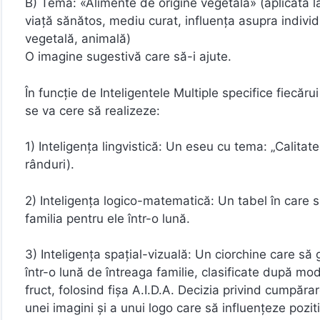
B) Tema: «Alimente de origine vegetală» (aplicată l
viaţă sănătos, mediu curat, influenţa asupra individu
vegetală, animală)
O imagine sugestivă care să-i ajute.
În funcţie de Inteligentele Multiple specifice fiecărui
se va cere să realizeze:
1) Inteligenţa lingvistică: Un eseu cu tema: „Calita
rânduri).
2) Inteligenţa logico-matematică: Un tabel în care s
familia pentru ele într-o lună.
3) Inteligenţa spaţial-vizuală: Un ciorchine care s
într-o lună de întreaga familie, clasificate după mo
fruct, folosind fişa A.I.D.A. Decizia privind cumpăr
unei imagini şi a unui logo care să influenţeze pozit