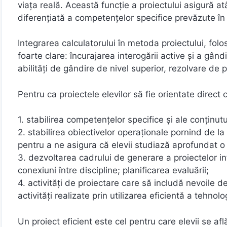
viaţa reală. Această funcţie a proiectului asigură at
diferenţiată a competenţelor specifice prevăzute î
Integrarea calculatorului în metoda proiectului, fol
foarte clare: încurajarea interogării active şi a gândi
abilităţi de gândire de nivel superior, rezolvare d
Pentru ca proiectele elevilor să fie orientate direct
1. stabilirea competenţelor specifice şi ale conţinutul
2. stabilirea obiectivelor operaţionale pornind de la
pentru a ne asigura că elevii studiază aprofundat o 
3. dezvoltarea cadrului de generare a proiectelor int
conexiuni între discipline; planificarea evaluării;
4. activităţi de proiectare care să includă nevoile d
activităţi realizate prin utilizarea eficientă a tehnolo
Un proiect eficient este cel pentru care elevii se af