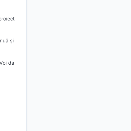
proiect
nuă şi
 Voi da