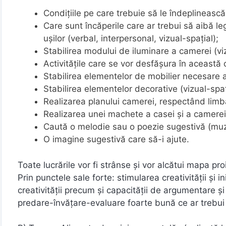
Condiţiile pe care trebuie să le îndeplineasc
Care sunt încăperile care ar trebui să aibă l
uşilor (verbal, interpersonal, vizual-spaţial);
Stabilirea modului de iluminare a camerei (viz
Activităţile care se vor desfăşura în această 
Stabilirea elementelor de mobilier necesare ac
Stabilirea elementelor decorative (vizual-spaţi
Realizarea planului camerei, respectând limbaj
Realizarea unei machete a casei şi a camerei 
Caută o melodie sau o poezie sugestivă (muzi
O imagine sugestivă care să-i ajute.
Toate lucrările vor fi strânse şi vor alcătui mapa p
Prin punctele sale forte: stimularea creativităţii şi in
creativităţii precum şi capacităţii de argumentare ş
predare-învăţare-evaluare foarte bună ce ar trebui