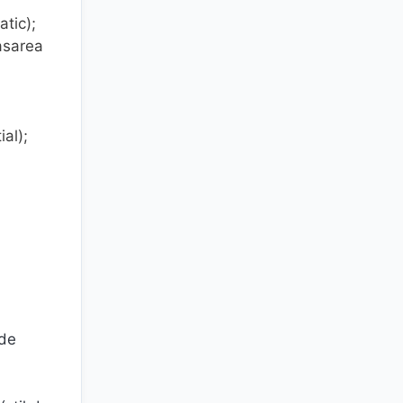
tic);
asarea
al);
 de