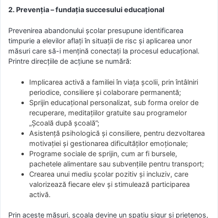
2. Prevenția – fundația succesului educațional
Prevenirea abandonului școlar presupune identificarea
timpurie a elevilor aflați în situații de risc și aplicarea unor
măsuri care să-i mențină conectați la procesul educațional.
Printre direcțiile de acțiune se numără:
Implicarea activă a familiei în viața școlii, prin întâlniri
periodice, consiliere și colaborare permanentă;
Sprijin educațional personalizat, sub forma orelor de
recuperare, meditațiilor gratuite sau programelor
„Școală după școală”;
Asistență psihologică și consiliere, pentru dezvoltarea
motivației și gestionarea dificultăților emoționale;
Programe sociale de sprijin, cum ar fi bursele,
pachetele alimentare sau subvențiile pentru transport;
Crearea unui mediu școlar pozitiv și incluziv, care
valorizează fiecare elev și stimulează participarea
activă.
Prin aceste măsuri, școala devine un spațiu sigur și prietenos,