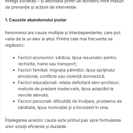
întregii societăți – și abordată printr-un echilibru între măsuri
de prevenție și acțiuni de intervenție.
1. Cauzele abandonului școlar
Fenomenul are cauze multiple și interdependente, care pot
varia de la un elev la altul. Printre cele mai frecvente se
regăsesc:
Factori economici: sărăcia, lipsa resurselor pentru
rechizite, haine sau transport;
Factori familiali: migrația părinților, lipsa sprijinului
emoțional, conflicte sau violență domestică;
Factori educaționali: relația deficitară elev–profesor,
metode de predare inadecvate, lipsa adaptării la
nevoile elevului;
Factori personali: dificultăți de învățare, probleme de
sănătate, lipsa motivației și a încrederii în sine.
Înțelegerea acestor cauze este primul pas spre formularea
unor soluții eficiente și durabile.