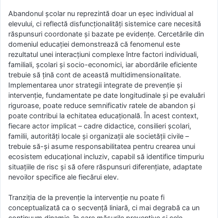
Abandonul școlar nu reprezintă doar un eșec individual al
elevului, ci reflectă disfuncționalități sistemice care necesită
răspunsuri coordonate și bazate pe evidențe. Cercetările din
domeniul educației demonstrează că fenomenul este
rezultatul unei interacțiuni complexe între factori individuali,
familiali, școlari și socio-economici, iar abordările eficiente
trebuie să țină cont de această multidimensionalitate.
Implementarea unor strategii integrate de prevenție și
intervenție, fundamentate pe date longitudinale și pe evaluări
riguroase, poate reduce semnificativ ratele de abandon și
poate contribui la echitatea educațională. În acest context,
fiecare actor implicat – cadre didactice, consilieri școlari,
familii, autorități locale și organizații ale societății civile –
trebuie să-și asume responsabilitatea pentru crearea unui
ecosistem educațional incluziv, capabil să identifice timpuriu
situațiile de risc și să ofere răspunsuri diferențiate, adaptate
nevoilor specifice ale fiecărui elev.
Tranziția de la prevenție la intervenție nu poate fi
conceptualizată ca o secvență liniară, ci mai degrabă ca un
continuum dinamic, în care măsurile preventive și cele