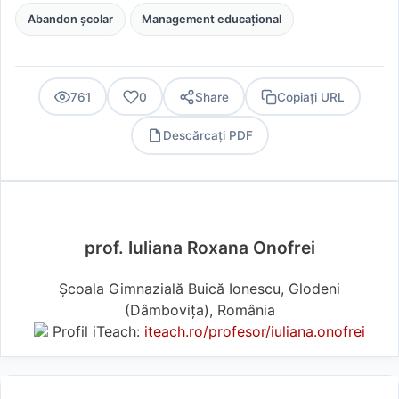
Abandon școlar
Management educațional
761
0
Share
Copiați URL
Descărcați PDF
PDF
prof. Iuliana Roxana Onofrei
Școala Gimnazială Buică Ionescu, Glodeni
(Dâmboviţa), România
Profil iTeach:
iteach.ro/profesor/iuliana.onofrei