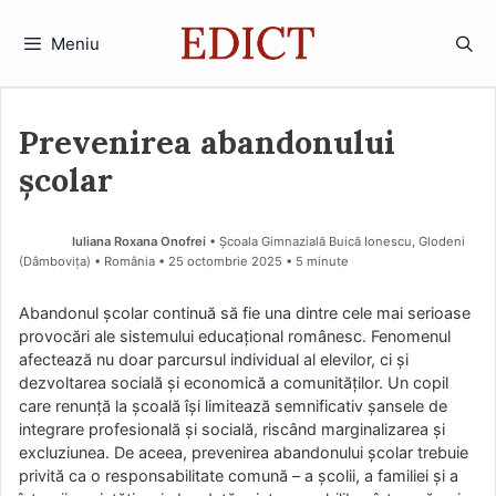
Sari
la
Meniu
conținut
Prevenirea abandonului
școlar
Iuliana Roxana Onofrei
• Școala Gimnazială Buică Ionescu, Glodeni
(Dâmboviţa) • România
25 octombrie 2025
• 5 minute
Abandonul școlar continuă să fie una dintre cele mai serioase
provocări ale sistemului educațional românesc. Fenomenul
afectează nu doar parcursul individual al elevilor, ci și
dezvoltarea socială și economică a comunităților. Un copil
care renunță la școală își limitează semnificativ șansele de
integrare profesională și socială, riscând marginalizarea și
excluziunea. De aceea, prevenirea abandonului școlar trebuie
privită ca o responsabilitate comună – a școlii, a familiei și a