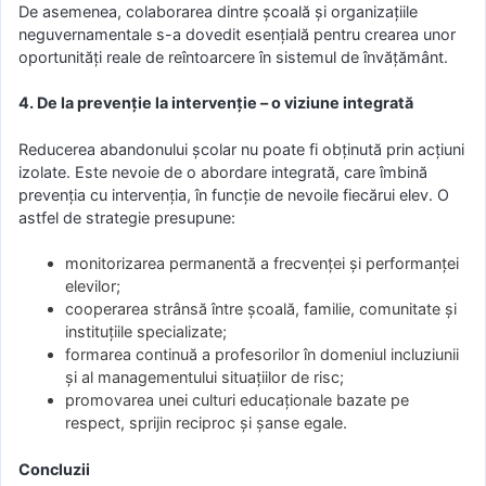
De asemenea, colaborarea dintre școală și organizațiile
neguvernamentale s-a dovedit esențială pentru crearea unor
oportunități reale de reîntoarcere în sistemul de învățământ.
4. De la prevenție la intervenție – o viziune integrată
Reducerea abandonului școlar nu poate fi obținută prin acțiuni
izolate. Este nevoie de o abordare integrată, care îmbină
prevenția cu intervenția, în funcție de nevoile fiecărui elev. O
astfel de strategie presupune:
monitorizarea permanentă a frecvenței și performanței
elevilor;
cooperarea strânsă între școală, familie, comunitate și
instituțiile specializate;
formarea continuă a profesorilor în domeniul incluziunii
și al managementului situațiilor de risc;
promovarea unei culturi educaționale bazate pe
respect, sprijin reciproc și șanse egale.
Concluzii