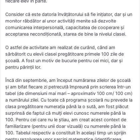
fiecare elev în parte.
Consider că este datoria învățătorului să fie inițiator, dar și un
monitor răbdător al unor activități menite să dezvolte
comunicarea interpersonală, capacitatea de cooperare și
acceptarea necondiționată, starea de bine la nivelul clasei.
O astfel de activitate am realizat de curând, când am
sărbătorit cu elevii clasei pregătitoare primele 100 zile de
școală. A fost un motiv de bucurie pentru cei mici, dar și
pentru părinții lor.
Încă din septembrie, am început numărarea zilelor de școală
și am bifat fiecare zi petrecută împreună prin scrierea într-un
tabel (de dimensiuni mai mari – aproximativ 100 cm/ 100 cm)
a numărului zilei. Cu toate că programa școlară nu prevede la
clasa pregătitoare numerația până la o sută, am fost plăcut
surprinsă de faptul că mulți elevi cunosc numerele până la
100. Pentru cei care nu le știau, am creat acest context de
familiarizare (pentru unii doar vizuală) cu numerele până la
100. Tabelul respectiv a constituit în același timp un sprijin
pentru rezolvarea unor sarcini matematice (identificarea