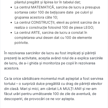
pliantul pregătit și lipirea lor în tabelul dat;
La centrul MATEMATICĂ, sarcina de lucru a presupus
sortarea celor 100 de bețișoare date pe culori și
gruparea acestora câte 10;
La centrul CONSTRUCȚII, elevii au primit sarcina de a
realiza o construcție folosind 100 de piese LEGO;
La centrul ARTE, sarcina de lucru a constat în
completarea unui desen dat cu 100 de elemente
potrivite.
În rezolvarea sarcinilor de lucru au fost implicați și părinții
prezenți la activitate, aceștia având rolul de a explica sarcinile
de lucru, de a-i ghida și monitoriza pe copii în rezolvarea
acestora.
Ca la orice sărbătoare momentul mult așteptat a fost servirea
tortului – o surpriză dulce pregătită cu drag de părinții elevilor
din clasă. Mari și mici, am cântat LA MULȚI ANI! și ne-am
făcut urări pentru următoarele 100 de zile de aventură, de
descoperiri, de provocări ce ne vor aștepta.