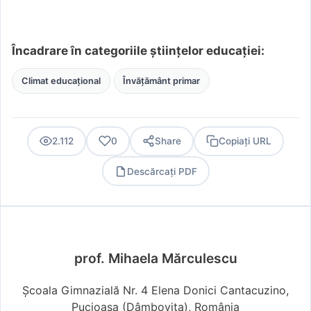
Încadrare în categoriile științelor educației:
Climat educațional
Învățământ primar
2.112
0
Share
Copiați URL
Descărcați PDF
PDF
prof. Mihaela Mărculescu
Școala Gimnazială Nr. 4 Elena Donici Cantacuzino,
Pucioasa (Dâmboviţa), România