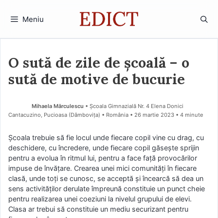
Sari
la
Meniu
conținut
O sută de zile de școală – o
sută de motive de bucurie
Mihaela Mărculescu
• Școala Gimnazială Nr. 4 Elena Donici
Cantacuzino, Pucioasa (Dâmboviţa) • România
26 martie 2023
• 4 minute
Școala trebuie să fie locul unde fiecare copil vine cu drag, cu
deschidere, cu încredere, unde fiecare copil găsește sprijin
pentru a evolua în ritmul lui, pentru a face față provocărilor
impuse de învățare. Crearea unei mici comunități în fiecare
clasă, unde toți se cunosc, se acceptă și încearcă să dea un
sens activităților derulate împreună constituie un punct cheie
pentru realizarea unei coeziuni la nivelul grupului de elevi.
Clasa ar trebui să constituie un mediu securizant pentru