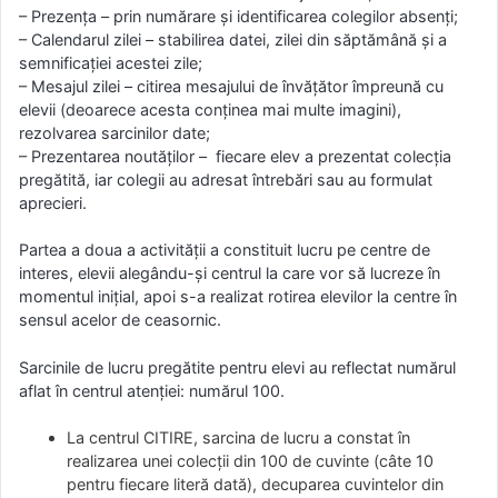
– Prezența – prin numărare și identificarea colegilor absenți;
– Calendarul zilei – stabilirea datei, zilei din săptămână și a
semnificației acestei zile;
– Mesajul zilei – citirea mesajului de învățător împreună cu
elevii (deoarece acesta conținea mai multe imagini),
rezolvarea sarcinilor date;
– Prezentarea noutăților – fiecare elev a prezentat colecția
pregătită, iar colegii au adresat întrebări sau au formulat
aprecieri.
Partea a doua a activității a constituit lucru pe centre de
interes, elevii alegându-și centrul la care vor să lucreze în
momentul inițial, apoi s-a realizat rotirea elevilor la centre în
sensul acelor de ceasornic.
Sarcinile de lucru pregătite pentru elevi au reflectat numărul
aflat în centrul atenției: numărul 100.
La centrul CITIRE, sarcina de lucru a constat în
realizarea unei colecții din 100 de cuvinte (câte 10
pentru fiecare literă dată), decuparea cuvintelor din