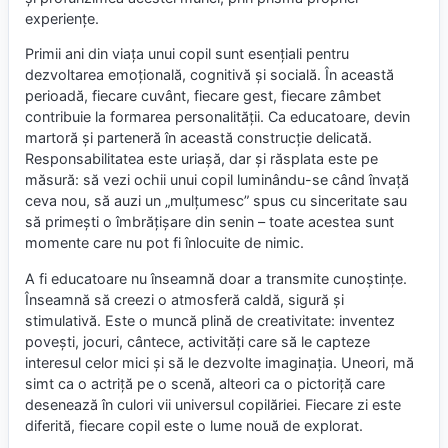
experiențe.
Primii ani din viața unui copil sunt esențiali pentru
dezvoltarea emoțională, cognitivă și socială. În această
perioadă, fiecare cuvânt, fiecare gest, fiecare zâmbet
contribuie la formarea personalității. Ca educatoare, devin
martoră și parteneră în această construcție delicată.
Responsabilitatea este uriașă, dar și răsplata este pe
măsură: să vezi ochii unui copil luminându-se când învață
ceva nou, să auzi un „mulțumesc” spus cu sinceritate sau
să primești o îmbrățișare din senin – toate acestea sunt
momente care nu pot fi înlocuite de nimic.
A fi educatoare nu înseamnă doar a transmite cunoștințe.
Înseamnă să creezi o atmosferă caldă, sigură și
stimulativă. Este o muncă plină de creativitate: inventez
povești, jocuri, cântece, activități care să le capteze
interesul celor mici și să le dezvolte imaginația. Uneori, mă
simt ca o actriță pe o scenă, alteori ca o pictoriță care
desenează în culori vii universul copilăriei. Fiecare zi este
diferită, fiecare copil este o lume nouă de explorat.