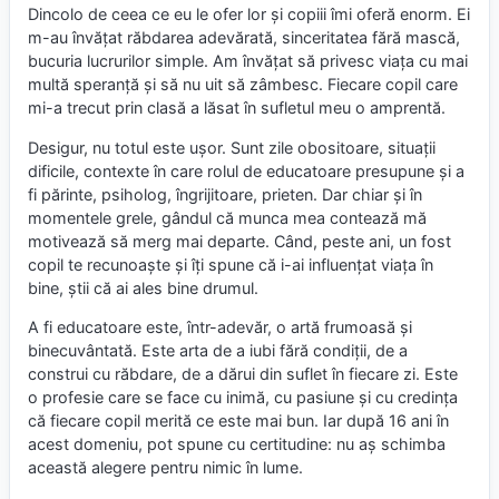
Dincolo de ceea ce eu le ofer lor și copiii îmi oferă enorm. Ei
m-au învățat răbdarea adevărată, sinceritatea fără mască,
bucuria lucrurilor simple. Am învățat să privesc viața cu mai
multă speranță și să nu uit să zâmbesc. Fiecare copil care
mi-a trecut prin clasă a lăsat în sufletul meu o amprentă.
Desigur, nu totul este ușor. Sunt zile obositoare, situații
dificile, contexte în care rolul de educatoare presupune și a
fi părinte, psiholog, îngrijitoare, prieten. Dar chiar și în
momentele grele, gândul că munca mea contează mă
motivează să merg mai departe. Când, peste ani, un fost
copil te recunoaște și îți spune că i-ai influențat viața în
bine, știi că ai ales bine drumul.
A fi educatoare este, într-adevăr, o artă frumoasă și
binecuvântată. Este arta de a iubi fără condiții, de a
construi cu răbdare, de a dărui din suflet în fiecare zi. Este
o profesie care se face cu inimă, cu pasiune și cu credința
că fiecare copil merită ce este mai bun. Iar după 16 ani în
acest domeniu, pot spune cu certitudine: nu aș schimba
această alegere pentru nimic în lume.