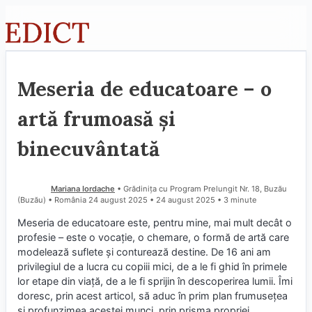
Sari
la
conținut
Meseria de educatoare – o
artă frumoasă și
binecuvântată
Mariana Iordache
• Grădinița cu Program Prelungit Nr. 18, Buzău
(Buzău) • România
24 august 2025
24 august 2025
• 3 minute
Meseria de educatoare este, pentru mine, mai mult decât o
profesie – este o vocație, o chemare, o formă de artă care
modelează suflete și conturează destine. De 16 ani am
privilegiul de a lucra cu copiii mici, de a le fi ghid în primele
lor etape din viață, de a le fi sprijin în descoperirea lumii. Îmi
doresc, prin acest articol, să aduc în prim plan frumusețea
și profunzimea acestei munci, prin prisma propriei