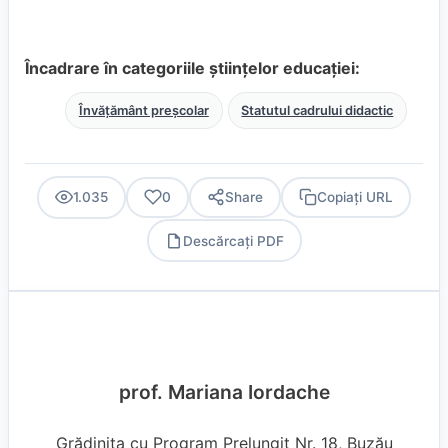
Încadrare în categoriile științelor educației:
Învățământ preșcolar
Statutul cadrului didactic
1.035
0
Share
Copiați URL
Descărcați PDF
PDF
prof. Mariana Iordache
Grădinița cu Program Prelungit Nr. 18, Buzău