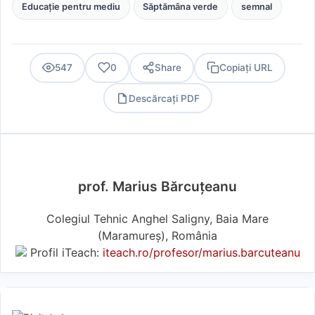
Educație pentru mediu
Săptămâna verde
semnal
547
0
Share
Copiați URL
Descărcați PDF
PDF
prof. Marius Bărcuțeanu
Colegiul Tehnic Anghel Saligny, Baia Mare
(Maramureş), România
Profil iTeach:
iteach.ro/profesor/marius.barcuteanu