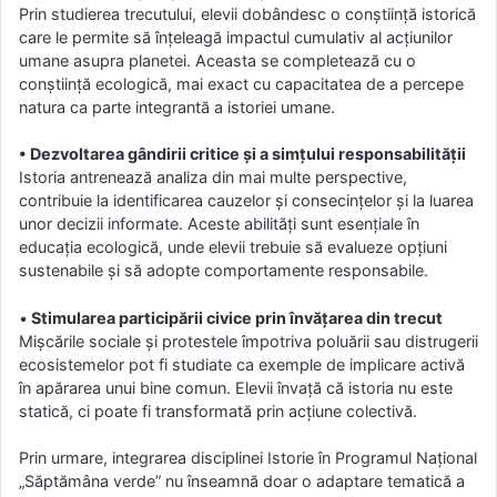
Prin studierea trecutului, elevii dobândesc o conștiință istorică
care le permite să înțeleagă impactul cumulativ al acțiunilor
umane asupra planetei. Aceasta se completează cu o
conștiință ecologică, mai exact cu capacitatea de a percepe
natura ca parte integrantă a istoriei umane.
• Dezvoltarea gândirii critice și a simțului responsabilității
Istoria antrenează analiza din mai multe perspective,
contribuie la identificarea cauzelor și consecințelor și la luarea
unor decizii informate. Aceste abilități sunt esențiale în
educația ecologică, unde elevii trebuie să evalueze opțiuni
sustenabile și să adopte comportamente responsabile.
•
Stimularea participării civice prin învățarea din trecut
Mișcările sociale și protestele împotriva poluării sau distrugerii
ecosistemelor pot fi studiate ca exemple de implicare activă
în apărarea unui bine comun. Elevii învață că istoria nu este
statică, ci poate fi transformată prin acțiune colectivă.
Prin urmare, integrarea disciplinei Istorie în Programul Național
„Săptămâna verde” nu înseamnă doar o adaptare tematică a