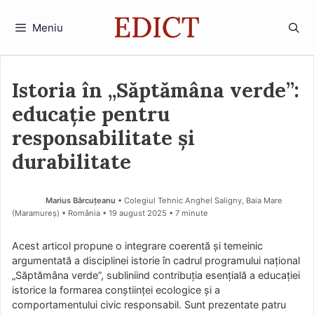
Sari
la
Meniu
conținut
Istoria în „Săptămâna verde”:
educație pentru
responsabilitate și
durabilitate
Marius Bărcuțeanu
• Colegiul Tehnic Anghel Saligny, Baia Mare
(Maramureş) • România
19 august 2025
• 7 minute
Acest articol propune o integrare coerentă și temeinic
argumentată a disciplinei istorie în cadrul programului național
„Săptămâna verde”, subliniind contribuția esențială a educației
istorice la formarea conștiinței ecologice și a
comportamentului civic responsabil. Sunt prezentate patru