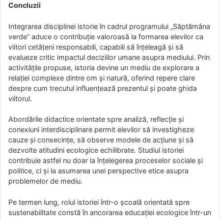
Concluzii
Integrarea disciplinei istorie în cadrul programului „Săptămâna
verde” aduce o contribuție valoroasă la formarea elevilor ca
viitori cetățeni responsabili, capabili să înțeleagă și să
evalueze critic impactul deciziilor umane asupra mediului. Prin
activitățile propuse, istoria devine un mediu de explorare a
relației complexe dintre om și natură, oferind repere clare
despre cum trecutul influențează prezentul și poate ghida
viitorul.
Abordările didactice orientate spre analiză, reflecție și
conexiuni interdisciplinare permit elevilor să investigheze
cauze și consecințe, să observe modele de acțiune și să
dezvolte atitudini ecologice echilibrate. Studiul istoriei
contribuie astfel nu doar la înțelegerea proceselor sociale și
politice, ci și la asumarea unei perspective etice asupra
problemelor de mediu.
Pe termen lung, rolul istoriei într-o școală orientată spre
sustenabilitate constă în ancorarea educației ecologice într-un