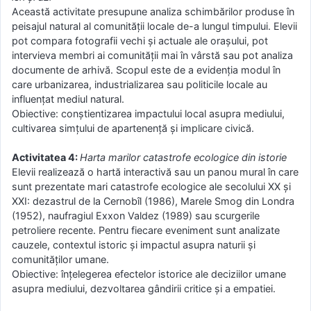
Această activitate presupune analiza schimbărilor produse în
peisajul natural al comunității locale de-a lungul timpului. Elevii
pot compara fotografii vechi și actuale ale orașului, pot
intervieva membri ai comunității mai în vârstă sau pot analiza
documente de arhivă. Scopul este de a evidenția modul în
care urbanizarea, industrializarea sau politicile locale au
influențat mediul natural.
Obiective: conștientizarea impactului local asupra mediului,
cultivarea simțului de apartenență și implicare civică.
Activitatea 4:
Harta marilor catastrofe ecologice din istorie
Elevii realizează o hartă interactivă sau un panou mural în care
sunt prezentate mari catastrofe ecologice ale secolului XX și
XXI: dezastrul de la Cernobîl (1986), Marele Smog din Londra
(1952), naufragiul Exxon Valdez (1989) sau scurgerile
petroliere recente. Pentru fiecare eveniment sunt analizate
cauzele, contextul istoric și impactul asupra naturii și
comunităților umane.
Obiective: înțelegerea efectelor istorice ale deciziilor umane
asupra mediului, dezvoltarea gândirii critice și a empatiei.