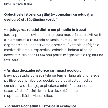
lumii în care trăim.
Obiectivele istoriei ca știință – conexiuni cu educația
ecologică și „Săptămâna verde”
• Înțelegerea relației dintre om și mediu în trecut
Istoria permite elevilor să descopere modul în care civilizațiile
s-au raportat la resursele naturale, cum au contribuit la
degradarea sau conservarea acestora. Exemple: defrișările
masive din timpul expansiunii coloniale, industrializarea
accelerată din secolul XIX sau politicile agricole ale regimurilor
totalitare.
• Analiza deciziilor istorice cu impact ecologic
Elevii pot studia consecințele pe termen lung ale unor alegeri
politice, economice sau sociale care au afectat mediul:
construcția de baraje, exploatarea minieră, urbanizarea
excesivă etc. Astfel de analize dezvoltă simțul
responsabilității civice și etice.
•
Formarea conștiinței istorice și ecologice