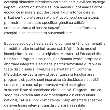
activități didactice interdisciplinare prin care elevii pot înțelege
impactul deciziilor istorice asupra mediului, pot analiza crize
ecologice majore și pot descoperi figuri istorice care au
militat pentru protejarea naturii. Articolul susține că istoria,
prin instrumentele sale specifice, gândirea critică,
contextualizarea și analiza cauzală, joacă un rol formativ
esențial în educația pentru sustenabilitate.
Educația ecologică este astăzi o componentă fundamentală a
formării elevilor în spiritul responsabilității față de mediul
înconjurător. În contextul inițiativei Ministerului Educației din
România, programul național „Săptămâna verde” propune o
abordare integrată a educației pentru dezvoltare durabilă în
toate disciplinele și nivelurile de învățământ. Conform
Metodologiei-cadru privind organizarea și funcționarea
programului, școlile sunt încurajate să desfășoare activități
educaționale care să promoveze valori ecologice,
sustenabilitate și participare civică activă. Programul are ca
scop dezvoltarea atât a competențelor din curriculumul
național, cât și a unor competențe complementare acestora
de investigare inter- şi transdisciplinară a realităţii