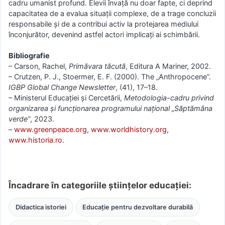
cadru umanist profund. Elevii învață nu doar fapte, ci deprind
capacitatea de a evalua situații complexe, de a trage concluzii
responsabile și de a contribui activ la protejarea mediului
înconjurător, devenind astfel actori implicați ai schimbării.
Bibliografie
– Carson, Rachel,
Primăvara tăcută
, Editura A Mariner, 2002.
– Crutzen, P. J., Stoermer, E. F. (2000). The „Anthropocene”.
IGBP Global Change Newsletter
, (41), 17–18.
– Ministerul Educației și Cercetării,
Metodologia-cadru privind
organizarea și funcționarea programului național „Săptămâna
verde”
, 2023.
–
www.greenpeace.org
,
www.worldhistory.org
,
www.historia.ro
.
Încadrare în categoriile științelor educației:
Didactica istoriei
Educație pentru dezvoltare durabilă