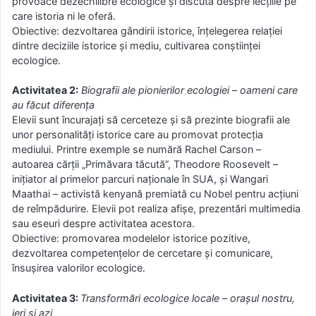
provoace dezechilibre ecologice și discută despre lecțiile pe
care istoria ni le oferă.
Obiective: dezvoltarea gândirii istorice, înțelegerea relației
dintre deciziile istorice și mediu, cultivarea conștiinței
ecologice.
Activitatea 2:
Biografii ale pionierilor ecologiei – oameni care
au făcut diferența
Elevii sunt încurajați să cerceteze și să prezinte biografii ale
unor personalități istorice care au promovat protecția
mediului. Printre exemple se numără Rachel Carson –
autoarea cărții „Primăvara tăcută”, Theodore Roosevelt –
inițiator al primelor parcuri naționale în SUA, și Wangari
Maathai – activistă kenyană premiată cu Nobel pentru acțiuni
de reîmpădurire. Elevii pot realiza afișe, prezentări multimedia
sau eseuri despre activitatea acestora.
Obiective: promovarea modelelor istorice pozitive,
dezvoltarea competențelor de cercetare și comunicare,
însușirea valorilor ecologice.
Activitatea 3:
Transformări ecologice locale – orașul nostru,
ieri și azi