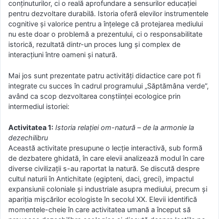
conținuturilor, ci o reală aprofundare a sensurilor educației
pentru dezvoltare durabilă. Istoria oferă elevilor instrumentele
cognitive și valorice pentru a înțelege că protejarea mediului
nu este doar o problemă a prezentului, ci o responsabilitate
istorică, rezultată dintr-un proces lung și complex de
interacțiuni între oameni și natură.
Mai jos sunt prezentate patru activități didactice care pot fi
integrate cu succes în cadrul programului „Săptămâna verde”,
având ca scop dezvoltarea conștiinței ecologice prin
intermediul istoriei:
Activitatea 1:
Istoria relației om-natură – de la armonie la
dezechilibru
Această activitate presupune o lecție interactivă, sub formă
de dezbatere ghidată, în care elevii analizează modul în care
diverse civilizații s-au raportat la natură. Se discută despre
cultul naturii în Antichitate (egipteni, daci, greci), impactul
expansiunii coloniale și industriale asupra mediului, precum și
apariția mișcărilor ecologiste în secolul XX. Elevii identifică
momentele-cheie în care activitatea umană a început să