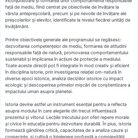
înconjurătoare şi formarea unor comportamente responsabile
faţă de mediu, fiind centrat pe obiectivele de învățare la
vârsta antepreșcolară, precum și pe nevoile de învățare ale
preșcolarilor și elevilor, identificate la nivelul fiecărei unități de
învățământ.
Printre obiectivele generale ale programului se regăsesc:
dezvoltarea competențelor de mediu, formarea de atitudini
responsabile față de natură, promovarea comportamentului
sustenabil și implicarea în acțiuni de protecție a mediului.
Toate aceste direcții pot fi integrate în mod creativ și eficient
în disciplina istorie, prin investigarea relației om-natură în
diverse epoci istorice, analiza deciziilor istorice cu impact
ecologic și descoperirea primelor mișcări de conștientizare a
impactului uman asupra planetei.
Istoria devine astfel un instrument esențial pentru a reflecta
asupra modului în care alegerile din trecut influențează
prezentul și viitorul. Lecțiile trecutului pot oferi repere morale
și civice în educația pentru dezvoltare durabilă. În plus, istoria
formează gândirea critică, capacitatea de a analiza cauze și
consecințe, și cultivă o înțelegere profundă a complexității