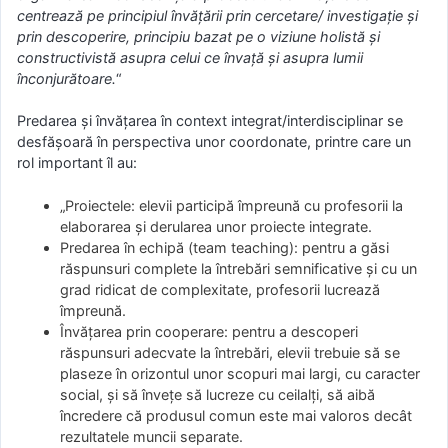
centrează pe principiul învăţării prin cercetare/ investigaţie şi
prin descoperire, principiu bazat pe o viziune holistă şi
constructivistă asupra celui ce învaţă şi asupra lumii
înconjurătoare.
“
Predarea şi învăţarea în context integrat/interdisciplinar se
desfăşoară în perspectiva unor coordonate, printre care un
rol important îl au:
„Proiectele: elevii participă împreună cu profesorii la
elaborarea şi derularea unor proiecte integrate.
Predarea în echipă (team teaching): pentru a găsi
răspunsuri complete la întrebări semnificative şi cu un
grad ridicat de complexitate, profesorii lucrează
împreună.
Învăţarea prin cooperare: pentru a descoperi
răspunsuri adecvate la întrebări, elevii trebuie să se
plaseze în orizontul unor scopuri mai largi, cu caracter
social, şi să înveţe să lucreze cu ceilalţi, să aibă
încredere că produsul comun este mai valoros decât
rezultatele muncii separate.