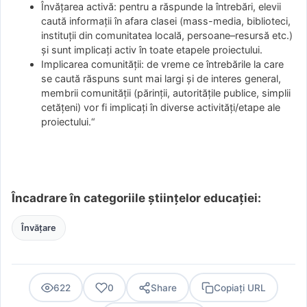
Învăţarea activă: pentru a răspunde la întrebări, elevii
caută informaţii în afara clasei (mass-media, biblioteci,
instituţii din comunitatea locală, persoane–resursă etc.)
şi sunt implicaţi activ în toate etapele proiectului.
Implicarea comunităţii: de vreme ce întrebările la care
se caută răspuns sunt mai largi şi de interes general,
membrii comunităţii (părinţii, autorităţile publice, simplii
cetăţeni) vor fi implicaţi în diverse activităţi/etape ale
proiectului.“
Încadrare în categoriile științelor educației:
Învățare
622
0
Share
Copiați URL