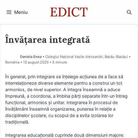
Sari
la
Meniu
conținut
Învățarea integrată
Daniela Enea
• Colegiul Național Vasile Alecsandri, Bacău (Bacău) •
România
13 august 2025
• 5 minute
În general, prin integrare se înţelege acţiunea de a face să
interrelaţioneze diverse elemente pentru a construi un tot
armonios, de nivel superior. A integra înseamnă a aduce
împreună, a coordona, a îmbina părţi separate într-un întreg
funcţional, armonios şi unitar. Integrarea în procesul de
învăţământ înseamnă organizarea, punerea în relaţie a
disciplinelor şcolare, cu scopul de a evita izolarea lor
tradiţională.
Integrarea educaţională cuprinde două dimensiuni majore: