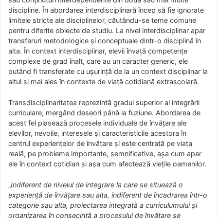
discipline. În abordarea interdisciplinară încep să fie ignorate
limitele stricte ale disciplinelor, căutându-se teme comune
pentru diferite obiecte de studiu. La nivel interdisciplinar apar
transferuri metodologice şi conceptuale dintr-o disciplină în
alta. În context interdisciplinar, elevii învaţă competenţe
complexe de grad înalt, care au un caracter generic, ele
putând fi transferate cu uşurinţă de la un context disciplinar la
altul şi mai ales în contexte de viaţă cotidiană extraşcolară.
Transdisciplinaritatea reprezintă gradul superior al integrării
curriculare, mergând deseori până la fuziune. Abordarea de
acest fel plasează procesele individuale de învăţare ale
elevilor, nevoile, interesele şi caracteristicile acestora în
centrul experienţelor de învăţare şi este centrată pe viaţa
reală, pe probleme importante, semnificative, aşa cum apar
ele în context cotidian şi aşa cum afectează vieţile oamenilor.
„
Indiferent de nivelul de integrare la care se situează o
experienţă de învăţare sau alta, indiferent de încadrarea într-o
categorie sau alta, proiectarea integrată a curriculumului şi
organizarea în consecinţă a procesului de învăţare se