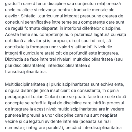
gradul în care diferite discipline sau conţinuturi relaţionează
unele cu altele şi relevanţa pentru structurile mentale ale
elevilor. Sintetic, „curriculumul integrat presupune crearea de
conexiuni semnificative între teme sau competenţe care sunt
de regulă formate disparat, în interiorul diferitelor discipline.
Aceste teme sau competenţe au o puternică legătură cu viaţa
cotidiană a elevilor şi îşi propun, direct sau indirect, să
contribuie la formarea unor valori şi atitudini“. Nivelurile
integrării curriculare arată cât de profundă este integrarea.
Dictincţia se face între trei niveluri: multidisciplinaritatea (sau
pluridisciplinaritatea), interdisciplinaritatea şi
transdisciplinaritatea.
Multidisciplinaritatea şi pluridisciplinaritatea sunt echivalente,
singura distincţie (încă insuficient de consistentă, în opinia
pedagogului Lucian Ciolan) care se poate face între cele două
concepte se referă la tipul de discipline care intră în procesul
de integrare la acest nivel: multidisciplinaritatea are în vedere
punerea împreună a unor discipline care nu sunt neapărat
vecine şi cu legături evidente între ele (aceasta se mai
numeşte şi integrare paralelă), pe când interdisciplinaritatea