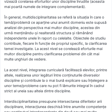
vizează corelarea eforturilor unor discipline înrudite (aceasta
mai poartă numele de integrare complementară).
În general, multidisciplinaritatea se referă la situaţia în care o
temă/problemă ce aparţine unui anumit domeniu este supusă
analizei din perspectiva mai multor discipline, acestea din
urmă menţinându-şi nealterată structura şi rămânând
independente unele în raport cu celelalte. Obiectele de studiu
contribuie, fiecare în funcţie de propriul specific, la clarificarea
temei investigate. La acest nivel se corelează eforturile mai
multor discipline pentru clarificarea problemei din cât mai
multe unghiuri de vedere.
La acest nivel, integrarea curriculară facilitează elevilor, printre
altele, realizarea unor legături între conţinuturile diverselor
discipline şi contribuie la o mai bună explicare sau înţelegere a
unor teme/probleme care nu pot fi lămurite integral în cadrul
strict al uneia sau alteia dintre discipline.
Interdisciplinaritatea presupune intersectarea diferitelor arii
disciplinare, interacţiunea deschisă între anumite competenţe
sau conţinuturi interdependente din două sau mai multe