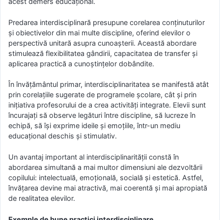
acest demers educațional.
Predarea interdisciplinară presupune corelarea conținuturilor
și obiectivelor din mai multe discipline, oferind elevilor o
perspectivă unitară asupra cunoașterii. Această abordare
stimulează flexibilitatea gândirii, capacitatea de transfer și
aplicarea practică a cunoștințelor dobândite.
În învățământul primar, interdisciplinaritatea se manifestă atât
prin corelațiile sugerate de programele școlare, cât și prin
inițiativa profesorului de a crea activități integrate. Elevii sunt
încurajați să observe legături între discipline, să lucreze în
echipă, să își exprime ideile și emoțiile, într-un mediu
educațional deschis și stimulativ.
Un avantaj important al interdisciplinarității constă în
abordarea simultană a mai multor dimensiuni ale dezvoltării
copilului: intelectuală, emoțională, socială și estetică. Astfel,
învățarea devine mai atractivă, mai coerentă și mai apropiată
de realitatea elevilor.
Exemple de bune practici interdisciplinare