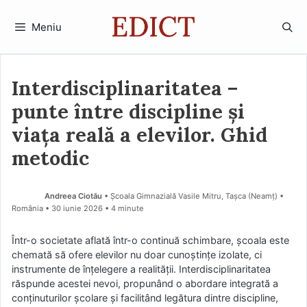
Sari
la
Meniu
conținut
Interdisciplinaritatea –
punte între discipline și
viața reală a elevilor. Ghid
metodic
Andreea Ciotău
• Școala Gimnazială Vasile Mitru, Tașca (Neamţ) •
România
30 iunie 2026
• 4 minute
Într-o societate aflată într-o continuă schimbare, școala este
chemată să ofere elevilor nu doar cunoștințe izolate, ci
instrumente de înțelegere a realității. Interdisciplinaritatea
răspunde acestei nevoi, propunând o abordare integrată a
conținuturilor școlare și facilitând legătura dintre discipline,