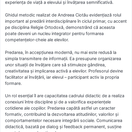
experiența de viață a elevului și învățarea semnificativă.
Ghidul metodic realizat de Andreea Ciotău evidențiază rolul
important al predării interdisciplinare în ciclul primar, cu accent
pe disciplina Religie Ortodoxă, demonstrând că aceasta
poate deveni un nucleu integrator pentru formarea
competențelor-cheie ale elevilor.
Predarea, în accepțiunea modernă, nu mai este redusă la
simpla transmitere de informații. Ea presupune organizarea
unor situații de învățare care să stimuleze gândirea,
creativitatea și implicarea activă a elevilor. Profesorul devine
facilitator al învățării, iar elevul – participant activ la propria
formare.
Un rol esențial îl are capacitatea cadrului didactic de a realiza
conexiuni între discipline și de a valorifica experiențele
cotidiene ale copiilor. Predarea capătă astfel un caracter
formativ, contribuind la dezvoltarea atitudinilor, valorilor și
comportamentelor necesare integrării sociale. Comunicarea
didactică, bazată pe dialog și feedback permanent, susține