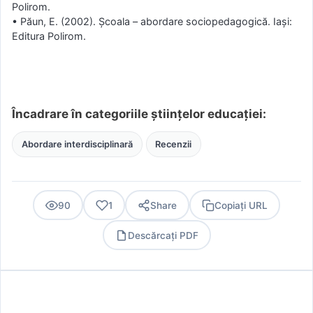
Polirom.
• Păun, E. (2002). Școala – abordare sociopedagogică. Iași:
Editura Polirom.
Încadrare în categoriile științelor educației:
Abordare interdisciplinară
Recenzii
90
1
Share
Copiați URL
Descărcați PDF
PDF