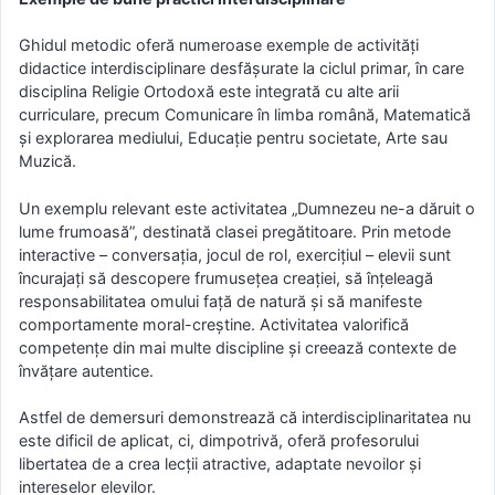
Ghidul metodic oferă numeroase exemple de activități
didactice interdisciplinare desfășurate la ciclul primar, în care
disciplina Religie Ortodoxă este integrată cu alte arii
curriculare, precum Comunicare în limba română, Matematică
și explorarea mediului, Educație pentru societate, Arte sau
Muzică.
Un exemplu relevant este activitatea „Dumnezeu ne-a dăruit o
lume frumoasă”, destinată clasei pregătitoare. Prin metode
interactive – conversația, jocul de rol, exercițiul – elevii sunt
încurajați să descopere frumusețea creației, să înțeleagă
responsabilitatea omului față de natură și să manifeste
comportamente moral-creștine. Activitatea valorifică
competențe din mai multe discipline și creează contexte de
învățare autentice.
Astfel de demersuri demonstrează că interdisciplinaritatea nu
este dificil de aplicat, ci, dimpotrivă, oferă profesorului
libertatea de a crea lecții atractive, adaptate nevoilor și
intereselor elevilor.