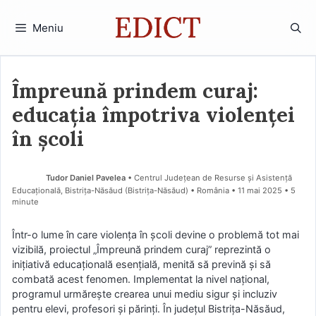
Sari
la
Meniu
conținut
Împreună prindem curaj:
educația împotriva violenței
în școli
Tudor Daniel Pavelea
• Centrul Județean de Resurse și Asistență
Educațională, Bistrița-Năsăud (Bistriţa-Năsăud) • România
11 mai 2025
• 5
minute
Într-o lume în care violența în școli devine o problemă tot mai
vizibilă, proiectul „Împreună prindem curaj” reprezintă o
inițiativă educațională esențială, menită să prevină și să
combată acest fenomen. Implementat la nivel național,
programul urmărește crearea unui mediu sigur și incluziv
pentru elevi, profesori și părinți. În județul Bistrița-Năsăud,