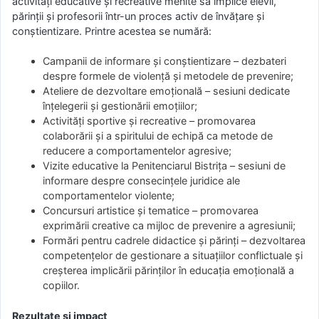
activități educative și recreative menite să implice elevii,
părinții și profesorii într-un proces activ de învățare și
conștientizare. Printre acestea se numără:
Campanii de informare și conștientizare – dezbateri
despre formele de violență și metodele de prevenire;
Ateliere de dezvoltare emoțională – sesiuni dedicate
înțelegerii și gestionării emoțiilor;
Activități sportive și recreative – promovarea
colaborării și a spiritului de echipă ca metode de
reducere a comportamentelor agresive;
Vizite educative la Penitenciarul Bistrița – sesiuni de
informare despre consecințele juridice ale
comportamentelor violente;
Concursuri artistice și tematice – promovarea
exprimării creative ca mijloc de prevenire a agresiunii;
Formări pentru cadrele didactice și părinți – dezvoltarea
competențelor de gestionare a situațiilor conflictuale și
creșterea implicării părinților în educația emoțională a
copiilor.
Rezultate și impact