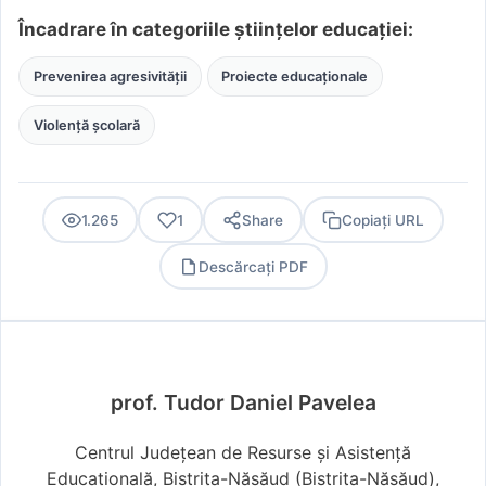
Încadrare în categoriile științelor educației:
Prevenirea agresivității
Proiecte educaționale
Violență școlară
1.265
1
Share
Copiați URL
Descărcați PDF
PDF
prof. Tudor Daniel Pavelea
Centrul Județean de Resurse și Asistență
Educațională, Bistrița-Năsăud (Bistriţa-Năsăud),