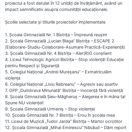
proiectul a fost derulat în 12 unități de învățământ, având un
impact semnificativ asupra comunității educaționale.
Școlile selectate și titlurile proiectelor implementate
1. Școala Gimnazială Nr. 1 Bistrița – Împreună reușim
2. Școala Gimnazială „Lucian Blaga” Bistrița – ESCAPE 2
(Elaborare-Studiu-Colaborare-Asumare Practică-Experiență)
3. Școala Gimnazială Nr. 4 Bistrița – Aler(R)G conștient
4. Liceul Tehnologic Agricol Bistrița – Stop violență! Educație
pentru Respect și Siguranță
5. Colegiul Național „Andrei Mureșanu” – Exmatriculăm
violența
6. Colegiul Național „Liviu Rebreanu” – Agresiv sau asertiv
7. GPP „Dumbrava Minunată” Bistrița – Inocență fără violență
8. Școala Gimnazială Șieu-Măgheruș – Alegerea e în mâna ta!
Spune NU violenței!
9. Școala Gimnazială Urmeniș – Stop violenței
10. Școala Gimnazială Nr. 7 Bistrița – Erou în școala mea
11. Liceul de Muzică „Tudor Jarda” Bistrița – Martor ocrotitor
12. Școala Gimnazială „Mihai Eminescu” Năsăud – Dăm report