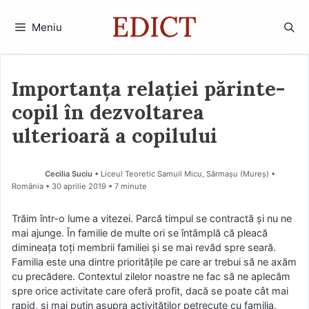
Sari
la
Meniu
conținut
Importanța relației părinte-
copil în dezvoltarea
ulterioară a copilului
Cecilia Suciu
• Liceul Teoretic Samuil Micu, Sărmașu (Mureş) •
România
30 aprilie 2019
• 7 minute
Trăim într-o lume a vitezei. Parcă timpul se contractă și nu ne
mai ajunge. În familie de multe ori se întâmplă că pleacă
dimineața toți membrii familiei și se mai revăd spre seară.
Familia este una dintre prioritățile pe care ar trebui să ne axăm
cu precădere. Contextul zilelor noastre ne fac să ne aplecăm
spre orice activitate care oferă profit, dacă se poate cât mai
rapid, și mai puțin asupra activităților petrecute cu familia.