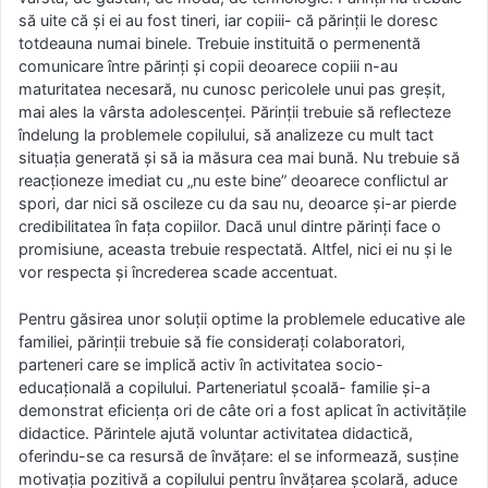
să uite că și ei au fost tineri, iar copiii- că părinții le doresc
totdeauna numai binele. Trebuie instituită o permenentă
comunicare între părinți și copii deoarece copiii n-au
maturitatea necesară, nu cunosc pericolele unui pas greșit,
mai ales la vârsta adolescenței. Părinții trebuie să reflecteze
îndelung la problemele copilului, să analizeze cu mult tact
situația generată și să ia măsura cea mai bună. Nu trebuie să
reacționeze imediat cu „nu este bine” deoarece conflictul ar
spori, dar nici să oscileze cu da sau nu, deoarce și-ar pierde
credibilitatea în fața copiilor. Dacă unul dintre părinți face o
promisiune, aceasta trebuie respectată. Altfel, nici ei nu și le
vor respecta și încrederea scade accentuat.
Pentru găsirea unor soluții optime la problemele educative ale
familiei, părinții trebuie să fie considerați colaboratori,
parteneri care se implică activ în activitatea socio-
educațională a copilului. Parteneriatul școală- familie și-a
demonstrat eficiența ori de câte ori a fost aplicat în activitățile
didactice. Părintele ajută voluntar activitatea didactică,
oferindu-se ca resursă de învățare: el se informează, susține
motivația pozitivă a copilului pentru învățarea școlară, aduce