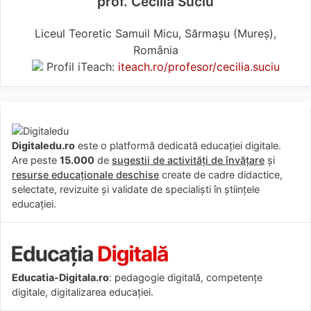
prof. Cecilia Suciu
Liceul Teoretic Samuil Micu, Sărmașu (Mureş),
România
Profil iTeach:
iteach.ro/profesor/cecilia.suciu
Digitaledu.ro
este o platformă dedicată educației digitale.
Are peste
15.000
de
sugestii de activități de învățare
și
resurse educaționale deschise
create de cadre didactice,
selectate, revizuite și validate de specialiști în științele
educației.
Educatia-Digitala.ro
: pedagogie digitală, competențe
digitale, digitalizarea educației.