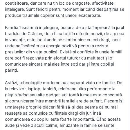
costisitoare, dar care nu țin loc de dragoste, afectivitate,
înțelegere. Sunt fericiți pentru moment iar când despărțirea se
produce traumele copiilor sunt uneori exacerbate.
Familia înseamnă înțelegere, bucuria de a sta împreună în jurul
bradului de Crăciun, de a fi cu toții în diferite ocazii, de a pleca
în vacanțe, este locul unde ne simțim bine cu cei dragi, locul
unde ne încărcăm cu energie pozitivă pentru a rezista
presiunilor din viața publică. Există și conflicte în unele familii
care pot fi rezolvate prin efortul tuturor cu mult tact și o
comunicare sinceră mai ales între soți dar și între copii și
părinți.
Astăzi, tehnologiile moderne au acaparat viața de familie. De
la televizor, laptop, tabletă, telefoane ultra performante la
play-station
sau alte gadget-uri, toată lumea este conectată
și comunicarea între membrii familiei are de suferit. Fiecare își
urmărește propriile plăceri fără să-și dea seama că nu mai
reușește să comunice cu ființele dragi din jur. Însă
comunicarea cu copilul este foarte importantă. Când acesta
aude și vede discuții calme, amuzante în familie se simte