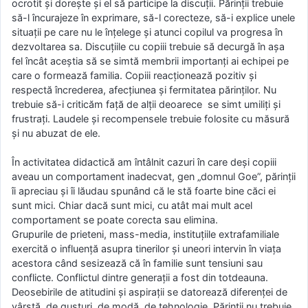
ocrotit și dorește și el să participe la discuții. Părinții trebuie
să-l încurajeze în exprimare, să-l corecteze, să-i explice unele
situații pe care nu le înțelege și atunci copilul va progresa în
dezvoltarea sa. Discuțiile cu copiii trebuie să decurgă în așa
fel încât aceștia să se simtă membrii importanți ai echipei pe
care o formează familia. Copiii reacționează pozitiv și
respectă încrederea, afecțiunea și fermitatea părinților. Nu
trebuie să-i criticăm față de alții deoarece se simt umiliți și
frustrați. Laudele și recompensele trebuie folosite cu măsură
și nu abuzat de ele.
În activitatea didactică am întâlnit cazuri în care deși copiii
aveau un comportament inadecvat, gen „domnul Goe”, părinții
îi apreciau și îi lăudau spunând că le stă foarte bine căci ei
sunt mici. Chiar dacă sunt mici, cu atât mai mult acel
comportament se poate corecta sau elimina.
Grupurile de prieteni, mass-media, instituțiile extrafamiliale
exercită o influență asupra tinerilor și uneori intervin în viața
acestora când sesizează că în familie sunt tensiuni sau
conflicte. Conflictul dintre generații a fost din totdeauna.
Deosebirile de atitudini și aspirații se datorează diferenței de
vârstă, de gusturi, de modă, de tehnologie. Părinții nu trebuie