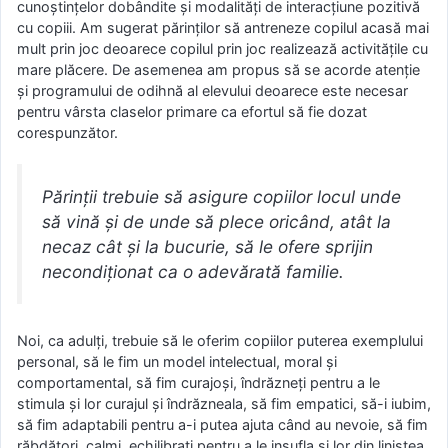
cunoștințelor dobândite și modalități de interacțiune pozitivă
cu copiii. Am sugerat părinților să antreneze copilul acasă mai
mult prin joc deoarece copilul prin joc realizează activitățile cu
mare plăcere. De asemenea am propus să se acorde atenție
și programului de odihnă al elevului deoarece este necesar
pentru vârsta claselor primare ca efortul să fie dozat
corespunzător.
Părinții trebuie să asigure copiilor locul unde
să vină și de unde să plece oricând, atât la
necaz cât și la bucurie, să le ofere sprijin
necondiționat ca o adevărată familie.
Noi, ca adulți, trebuie să le oferim copiilor puterea exemplului
personal, să le fim un model intelectual, moral și
comportamental, să fim curajoși, îndrăzneți pentru a le
stimula și lor curajul și îndrăzneala, să fim empatici, să-i iubim,
să fim adaptabili pentru a-i putea ajuta când au nevoie, să fim
răbdători, calmi, echilibrați pentru a le insufla și lor din liniștea