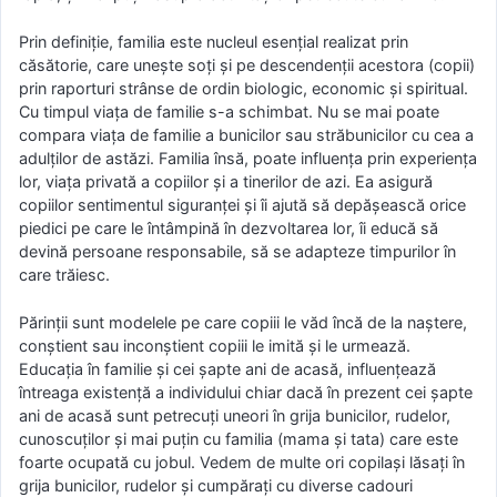
Prin definiție, familia este nucleul esențial realizat prin
căsătorie, care unește soți și pe descendenții acestora (copii)
prin raporturi strânse de ordin biologic, economic și spiritual.
Cu timpul viața de familie s-a schimbat. Nu se mai poate
compara viața de familie a bunicilor sau străbunicilor cu cea a
adulților de astăzi. Familia însă, poate influența prin experiența
lor, viața privată a copiilor și a tinerilor de azi. Ea asigură
copiilor sentimentul siguranței și îi ajută să depășească orice
piedici pe care le întâmpină în dezvoltarea lor, îi educă să
devină persoane responsabile, să se adapteze timpurilor în
care trăiesc.
Părinții sunt modelele pe care copiii le văd încă de la naștere,
conștient sau inconștient copiii le imită și le urmează.
Educația în familie și cei șapte ani de acasă, influențează
întreaga existență a individului chiar dacă în prezent cei șapte
ani de acasă sunt petrecuți uneori în grija bunicilor, rudelor,
cunoscuților și mai puțin cu familia (mama și tata) care este
foarte ocupată cu jobul. Vedem de multe ori copilași lăsați în
grija bunicilor, rudelor și cumpărați cu diverse cadouri