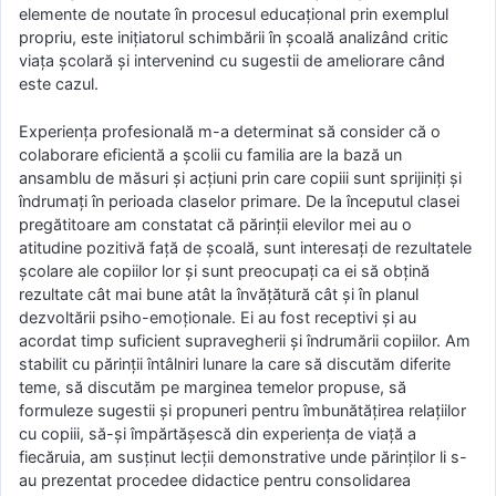
elemente de noutate în procesul educațional prin exemplul
propriu, este inițiatorul schimbării în școală analizând critic
viața școlară și intervenind cu sugestii de ameliorare când
este cazul.
Experiența profesională m-a determinat să consider că o
colaborare eficientă a școlii cu familia are la bază un
ansamblu de măsuri și acțiuni prin care copiii sunt sprijiniți și
îndrumați în perioada claselor primare. De la începutul clasei
pregătitoare am constatat că părinții elevilor mei au o
atitudine pozitivă față de școală, sunt interesați de rezultatele
școlare ale copiilor lor și sunt preocupați ca ei să obțină
rezultate cât mai bune atât la învățătură cât și în planul
dezvoltării psiho-emoționale. Ei au fost receptivi și au
acordat timp suficient supravegherii și îndrumării copiilor. Am
stabilit cu părinții întâlniri lunare la care să discutăm diferite
teme, să discutăm pe marginea temelor propuse, să
formuleze sugestii și propuneri pentru îmbunătățirea relațiilor
cu copiii, să-și împărtășescă din experiența de viață a
fiecăruia, am susținut lecții demonstrative unde părinților li s-
au prezentat procedee didactice pentru consolidarea