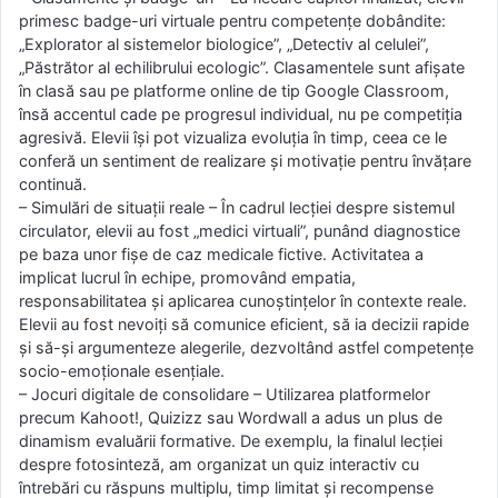
primesc badge-uri virtuale pentru competențe dobândite:
„Explorator al sistemelor biologice”, „Detectiv al celulei”,
„Păstrător al echilibrului ecologic”. Clasamentele sunt afișate
în clasă sau pe platforme online de tip Google Classroom,
însă accentul cade pe progresul individual, nu pe competiția
agresivă. Elevii își pot vizualiza evoluția în timp, ceea ce le
conferă un sentiment de realizare și motivație pentru învățare
continuă.
– Simulări de situații reale – În cadrul lecției despre sistemul
circulator, elevii au fost „medici virtuali”, punând diagnostice
pe baza unor fișe de caz medicale fictive. Activitatea a
implicat lucrul în echipe, promovând empatia,
responsabilitatea și aplicarea cunoștințelor în contexte reale.
Elevii au fost nevoiți să comunice eficient, să ia decizii rapide
și să-și argumenteze alegerile, dezvoltând astfel competențe
socio-emoționale esențiale.
– Jocuri digitale de consolidare – Utilizarea platformelor
precum Kahoot!, Quizizz sau Wordwall a adus un plus de
dinamism evaluării formative. De exemplu, la finalul lecției
despre fotosinteză, am organizat un quiz interactiv cu
întrebări cu răspuns multiplu, timp limitat și recompense