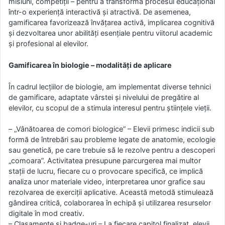
misiuni, competiții – pentru a transforma procesul educațional
într-o experiență interactivă și atractivă. De asemenea,
gamificarea favorizează învățarea activă, implicarea cognitivă
și dezvoltarea unor abilități esențiale pentru viitorul academic
și profesional al elevilor.
Gamificarea în biologie – modalități de aplicare
În cadrul lecțiilor de biologie, am implementat diverse tehnici
de gamificare, adaptate vârstei și nivelului de pregătire al
elevilor, cu scopul de a stimula interesul pentru științele vieții.
– „Vânătoarea de comori biologice” – Elevii primesc indicii sub
formă de întrebări sau probleme legate de anatomie, ecologie
sau genetică, pe care trebuie să le rezolve pentru a descoperi
„comoara”. Activitatea presupune parcurgerea mai multor
stații de lucru, fiecare cu o provocare specifică, ce implică
analiza unor materiale video, interpretarea unor grafice sau
rezolvarea de exerciții aplicative. Această metodă stimulează
gândirea critică, colaborarea în echipă și utilizarea resurselor
digitale în mod creativ.
– Clasamente și badge-uri – La fiecare capitol finalizat, elevii