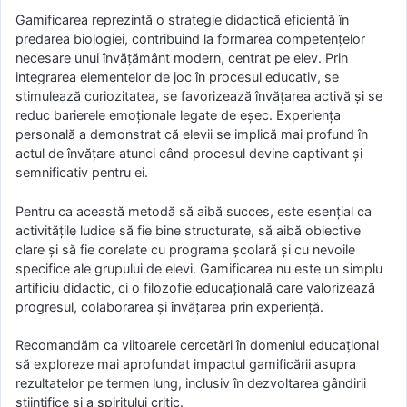
Gamificarea reprezintă o strategie didactică eficientă în
predarea biologiei, contribuind la formarea competențelor
necesare unui învățământ modern, centrat pe elev. Prin
integrarea elementelor de joc în procesul educativ, se
stimulează curiozitatea, se favorizează învățarea activă și se
reduc barierele emoționale legate de eșec. Experiența
personală a demonstrat că elevii se implică mai profund în
actul de învățare atunci când procesul devine captivant și
semnificativ pentru ei.
Pentru ca această metodă să aibă succes, este esențial ca
activitățile ludice să fie bine structurate, să aibă obiective
clare și să fie corelate cu programa școlară și cu nevoile
specifice ale grupului de elevi. Gamificarea nu este un simplu
artificiu didactic, ci o filozofie educațională care valorizează
progresul, colaborarea și învățarea prin experiență.
Recomandăm ca viitoarele cercetări în domeniul educațional
să exploreze mai aprofundat impactul gamificării asupra
rezultatelor pe termen lung, inclusiv în dezvoltarea gândirii
științifice și a spiritului critic.