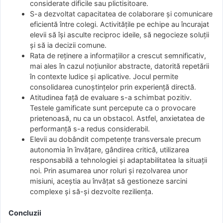
considerate dificile sau plictisitoare.
S-a dezvoltat capacitatea de colaborare și comunicare
eficientă între colegi. Activitățile pe echipe au încurajat
elevii să își asculte reciproc ideile, să negocieze soluții
și să ia decizii comune.
Rata de reținere a informațiilor a crescut semnificativ,
mai ales în cazul noțiunilor abstracte, datorită repetării
în contexte ludice și aplicative. Jocul permite
consolidarea cunoștințelor prin experiență directă.
Atitudinea față de evaluare s-a schimbat pozitiv.
Testele gamificate sunt percepute ca o provocare
prietenoasă, nu ca un obstacol. Astfel, anxietatea de
performanță s-a redus considerabil.
Elevii au dobândit competențe transversale precum
autonomia în învățare, gândirea critică, utilizarea
responsabilă a tehnologiei și adaptabilitatea la situații
noi. Prin asumarea unor roluri și rezolvarea unor
misiuni, aceștia au învățat să gestioneze sarcini
complexe și să-și dezvolte reziliența.
Concluzii