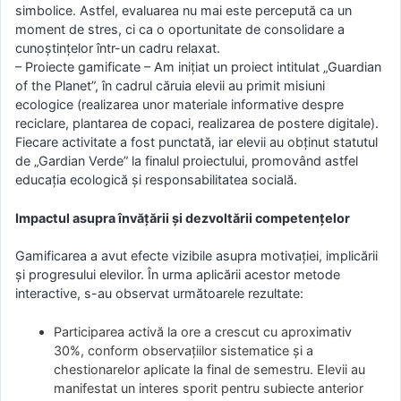
simbolice. Astfel, evaluarea nu mai este percepută ca un
moment de stres, ci ca o oportunitate de consolidare a
cunoștințelor într-un cadru relaxat.
– Proiecte gamificate – Am inițiat un proiect intitulat „Guardian
of the Planet”, în cadrul căruia elevii au primit misiuni
ecologice (realizarea unor materiale informative despre
reciclare, plantarea de copaci, realizarea de postere digitale).
Fiecare activitate a fost punctată, iar elevii au obținut statutul
de „Gardian Verde” la finalul proiectului, promovând astfel
educația ecologică și responsabilitatea socială.
Impactul asupra învățării și dezvoltării competențelor
Gamificarea a avut efecte vizibile asupra motivației, implicării
și progresului elevilor. În urma aplicării acestor metode
interactive, s-au observat următoarele rezultate:
Participarea activă la ore a crescut cu aproximativ
30%, conform observațiilor sistematice și a
chestionarelor aplicate la final de semestru. Elevii au
manifestat un interes sporit pentru subiecte anterior