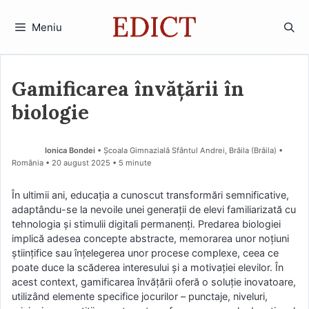
Sari
la
Meniu
conținut
Gamificarea învățării în
biologie
Ionica Bondei
• Școala Gimnazială Sfântul Andrei, Brăila (Brăila) •
România
20 august 2025
• 5 minute
În ultimii ani, educația a cunoscut transformări semnificative,
adaptându-se la nevoile unei generații de elevi familiarizată cu
tehnologia și stimulii digitali permanenți. Predarea biologiei
implică adesea concepte abstracte, memorarea unor noțiuni
științifice sau înțelegerea unor procese complexe, ceea ce
poate duce la scăderea interesului și a motivației elevilor. În
acest context, gamificarea învățării oferă o soluție inovatoare,
utilizând elemente specifice jocurilor – punctaje, niveluri,