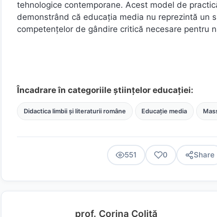
tehnologice contemporane. Acest model de practică 
demonstrând că educația media nu reprezintă un sup
competențelor de gândire critică necesare pentru n
Încadrare în categoriile științelor educației:
Didactica limbii și literaturii române
Educație media
Mas
551
0
Share
prof. Corina Coliță