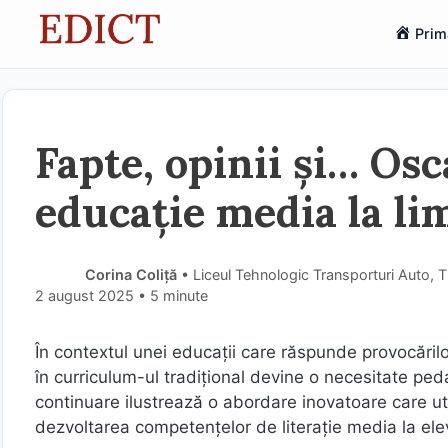
Sari
Prim
la
conținut
Fapte, opinii și… Os
educație media la li
Corina Coliță
• Liceul Tehnologic Transporturi Auto, 
2 august 2025
• 5 minute
În contextul unei educații care răspunde provocăril
în curriculum-ul tradițional devine o necesitate p
continuare ilustrează o abordare inovatoare care ut
dezvoltarea competențelor de literație media la elev