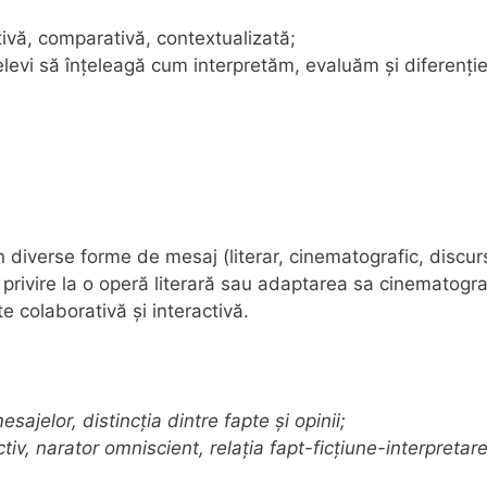
ctivă, comparativă, contextualizată;
 elevi să înțeleagă cum interpretăm, evaluăm și diferenț
 în diverse forme de mesaj (literar, cinematografic, discurs
 privire la o operă literară sau adaptarea sa cinematogra
ate colaborativă și interactivă.
esajelor, distincția dintre fapte și opinii;
v, narator omniscient, relația fapt-ficțiune-interpretare