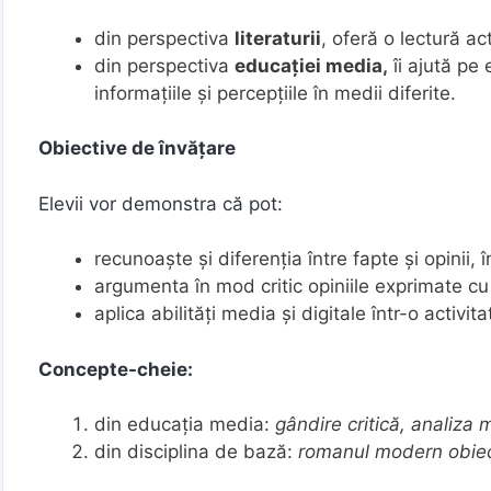
din perspectiva
literaturii
, oferă o lectură a
din perspectiva
educației media,
îi ajută pe
informațiile și percepțiile în medii diferite.
Obiective de învățare
Elevii vor demonstra că pot:
recunoaște și diferenția între fapte și opinii,
argumenta în mod critic opiniile exprimate cu
aplica abilități media și digitale într-o activit
Concepte-cheie:
din educația media:
gândire critică, analiza m
din disciplina de bază:
romanul modern obiecti