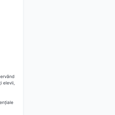
bservând
 elevii,
ențiale