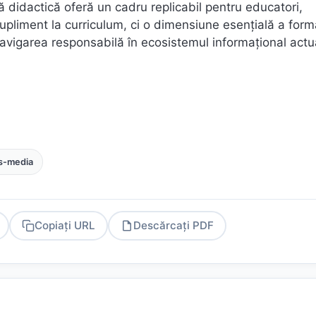
didactică oferă un cadru replicabil pentru educatori,
liment la curriculum, ci o dimensiune esențială a formă
avigarea responsabilă în ecosistemul informațional actu
s-media
Copiați URL
Descărcați PDF
PDF