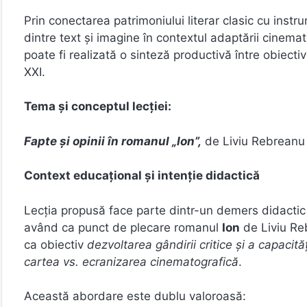
Prin conectarea patrimoniului literar clasic cu inst
dintre text și imagine în contextul adaptării cine
poate fi realizată o sinteză productivă între obiectiv
XXI.
Tema și conceptul lecției:
Fapte și opinii în romanul „Ion”,
de Liviu Rebreanu
Context educațional și intenție didactică
Lecția propusă face parte dintr-un demers didactic 
având ca punct de plecare romanul
Ion
de Liviu Reb
ca obiectiv
dezvoltarea gândirii critice și a capacită
cartea vs. ecranizarea cinematografică
.
Această abordare este dublu valoroasă: