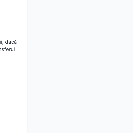
ii, dacă
nsferul