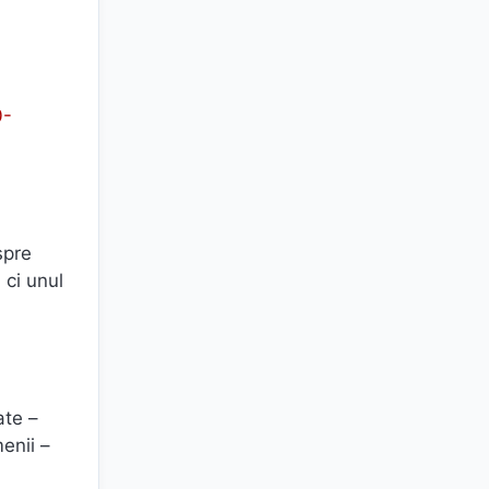
0-
spre
 ci unul
ate –
menii –