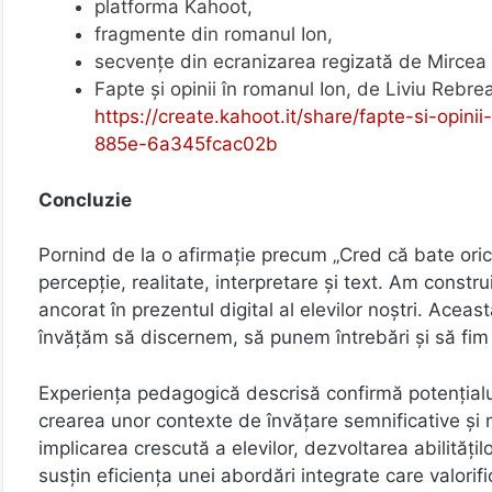
platforma Kahoot,
fragmente din romanul Ion,
secvențe din ecranizarea regizată de Mircea
Fapte și opinii în romanul Ion, de Liviu Rebre
https://create.kahoot.it/share/fapte-si-opi
885e-6a345fcac02b
Concluzie
Pornind de la o afirmație precum „Cred că bate oric
percepție, realitate, interpretare și text. Am constru
ancorat în prezentul digital al elevilor noștri. Acea
învățăm să discernem, să punem întrebări și să fim 
Experiența pedagogică descrisă confirmă potențialul 
crearea unor contexte de învățare semnificative și mo
implicarea crescută a elevilor, dezvoltarea abilitățil
susțin eficiența unei abordări integrate care valorific