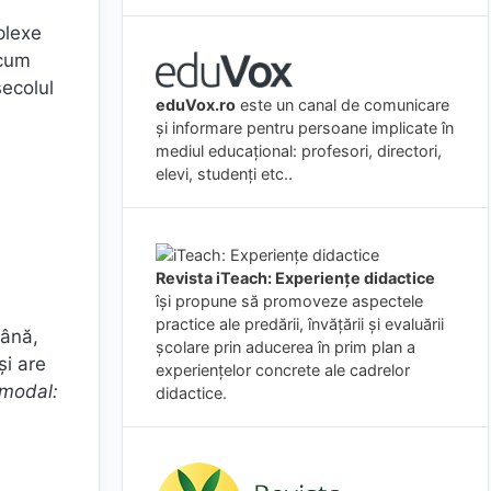
plexe
 cum
secolul
eduVox.ro
este un canal de comunicare
și informare pentru persoane implicate în
mediul educațional: profesori, directori,
elevi, studenți etc..
Revista iTeach: Experienţe didactice
îşi propune să promoveze aspectele
practice ale predării, învăţării şi evaluării
mână,
şcolare prin aducerea în prim plan a
și are
experienţelor concrete ale cadrelor
timodal:
didactice.