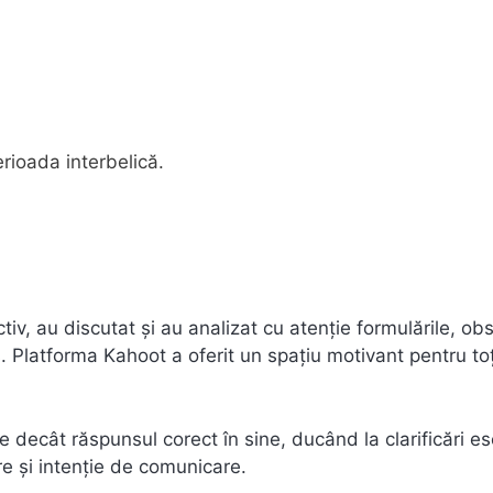
rioada interbelică.
activ, au discutat și au analizat cu atenție formulările, o
s. Platforma Kahoot a oferit un spațiu motivant pentru toți
e decât răspunsul corect în sine, ducând la clarificări es
re și intenție de comunicare.