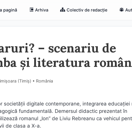
a pagină
Arhiva
Colectiv de redacție
Aut
caruri? – scenariu de
mba și literatura româ
Timișoara (Timiş) • România
or societății digitale contemporane, integrarea educație
edagogică fundamentală. Demersul didactic prezentat în
ilizează romanul „Ion” de Liviu Rebreanu ca vehicul pent
ii de clasa a X-a.