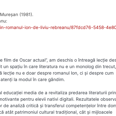
 Mureșan (1981).
anu:
nii-in-romanul-ion-de-liviu-rebreanu/87fdcd76-5458-4e8
e film de Oscar actual”, am deschis o întreagă lecție de
it un spațiu în care literatura nu e un monolog din trecut,
stă lecție nu e doar despre romanul Ion, ci și despre cum
atenți la modul în care gândim.
educației media de a revitaliza predarea literaturii prin
tivante pentru elevii nativi digitali. Rezultatele observ
or de analiză critică și transferul competențelor între do
ă atât patrimoniul cultural tradițional, cât și mijloacele