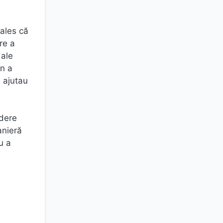
 ales că
re a
 ale
on a
l ajutau
edere
anieră
u a