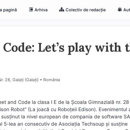
a pagină
Arhiva
Colectiv de redacție
Aut
ode: Let’s play with 
. 28, Galați (Galaţi) • România
et and Code la clasa I E de la Școala Gimnazială nr. 28
Edison Robot” (La joacă cu Roboțeii Edison). Evenimentul 
 susținut la nivel european de compania de software SA
l 5-lea an consecutiv de Asociația Techsoup și susține