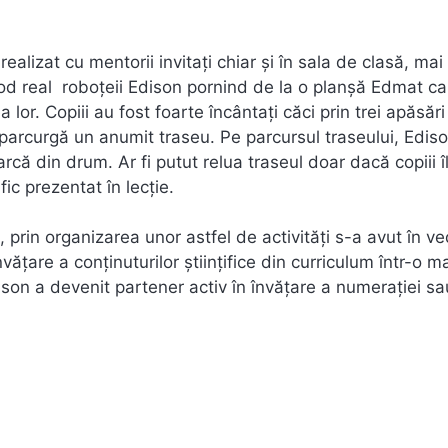
ealizat cu mentorii invitați chiar și în sala de clasă, mai
mod real roboțeii Edison pornind de la o planșă Edmat ca
or. Copiii au fost foarte încântați căci prin trei apăsări
parcurgă un anumit traseu. Pe parcursul traseului, Edis
rcă din drum. Ar fi putut relua traseul doar dacă copiii î
fic prezentat în lecție.
rin organizarea unor astfel de activități s-a avut în v
ățare a conținuturilor științifice din curriculum într-o m
ison a devenit partener activ în învățare a numerației sa