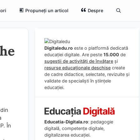
ori
Propuneți un articol
Despre
the
Digitaledu.ro
este o platformă dedicată
educației digitale. Are peste
15.000
de
sugestii de activități de învățare
și
resurse educaționale deschise
create
de cadre didactice, selectate, revizuite și
validate de specialiști în științele
educației.
 din
a
Educatia-Digitala.ro
: pedagogie
P. În
digitală, competențe digitale,
digitalizarea educației.