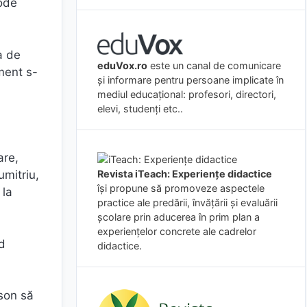
Code
a de
eduVox.ro
este un canal de comunicare
ment s-
și informare pentru persoane implicate în
mediul educațional: profesori, directori,
elevi, studenți etc..
are,
Revista iTeach: Experienţe didactice
umitriu,
îşi propune să promoveze aspectele
 la
practice ale predării, învăţării şi evaluării
şcolare prin aducerea în prim plan a
experienţelor concrete ale cadrelor
nd
didactice.
ison să