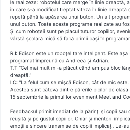
le realizeze: roboțelul care merge în linie dreaptă,
în care s-a modificat treptat viteza în linie dreap
repetă până la apăsarea unui buton. Un alt program
unui buton. Toate aceste programe realizate au fost
Și cum roboțeii sunt pe placul tuturor copiilor, eve
vârstă școlară mică să facă primii pași în programare
R.I: Edison este un roboțel tare inteligent. Este aș
programat împreună cu Andreea și Adrian.
T.T ”Cel mai mult mi-a plăcut când am pus bloc lângă
dreaptă.”
I.C: ”La felul cum se mișcă Edison, cât de mic este
Acestea sunt câteva dintre părerile picilor de clasa 
15 septembrie la primul lor eveniment Meet and Co
Feedbackul primit imediat de la părinți și copii sau c
reușită și pe gustul copiilor. Chiar și mentorii implic
emoțiile sincere transmise de copiii implicați. Le-au