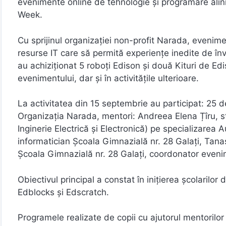
evenimente online de tehnologie și programare alin
Week.
Cu sprijinul organizației non-profit Narada, evenim
resurse IT care să permită experiențe inedite de î
au achiziționat 5 roboți Edison și două Kituri de Edi
evenimentului, dar și în activitățile ulterioare.
La activitatea din 15 septembrie au participat: 25 
Organizația Narada, mentori: Andreea Elena Țîru, s
Inginerie Electrică și Electronică) pe specializarea 
informatician Școala Gimnazială nr. 28 Galați, Tana
Școala Gimnazială nr. 28 Galați, coordonator eve
Obiectivul principal a constat în inițierea școlarilor
Edblocks și Edscratch.
Programele realizate de copii cu ajutorul mentorilor 