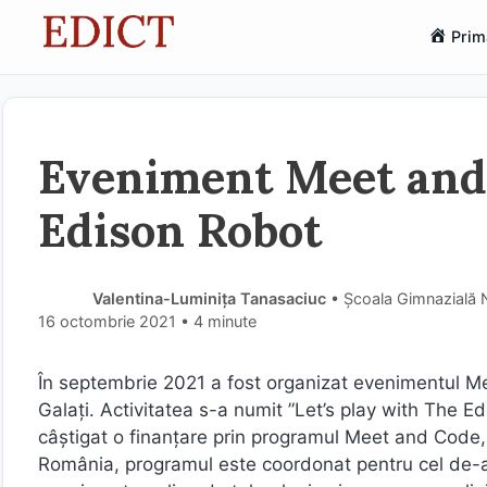
Sari
Prim
la
conținut
Eveniment Meet and C
Edison Robot
Valentina-Luminița Tanasaciuc
• Școala Gimnazială Nr
16 octombrie 2021
• 4 minute
În septembrie 2021 a fost organizat evenimentul Me
Galați. Activitatea s-a numit ”Let’s play with The 
câștigat o finanțare prin programul Meet and Code,
România, programul este coordonat pentru cel de-a