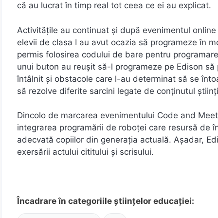
că au lucrat în timp real tot ceea ce ei au explicat.
Activitățile au continuat și după evenimentul online r
elevii de clasa I au avut ocazia să programeze în 
permis folosirea codului de bare pentru programarea l
unui buton au reușit să-l programeze pe Edison să 
întâlnit și obstacole care l-au determinat să se întoa
să rezolve diferite sarcini legate de conținutul științi
Dincolo de marcarea evenimentului Code and Meet, p
integrarea programării de roboței care resursă de înv
adecvată copiilor din generația actuală. Așadar, Ed
exersării actului cititului și scrisului.
Încadrare în categoriile științelor educației: