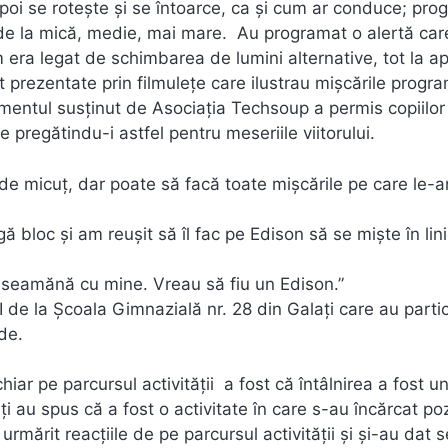
 apoi se rotește și se întoarce, ca și cum ar conduce; pro
tă de la mică, medie, mai mare. Au programat o alertă car
 era legat de schimbarea de lumini alternative, tot la a
 prezentate prin filmulețe care ilustrau mișcările progr
nimentul susținut de Asociația Techsoup a permis copiilor
 pregătindu-i astfel pentru meseriile viitorului.
a de micuț, dar poate să facă toate mișcările pe care le-
 bloc și am reușit să îl fac pe Edison să se miște în lin
, seamănă cu mine. Vreau să fiu un Edison.”
I de la Școala Gimnazială nr. 28 din Galați care au parti
de.
hiar pe parcursul activității a fost că întâlnirea a fost u
ați au spus că a fost o activitate în care s-au încărcat poz
 urmărit reacțiile de pe parcursul activității și și-au dat