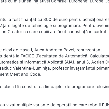
iate cu misiunea inițiativei Comisiei Europene: Europe 
entul a fost finanțat cu 300 de euro pentru achiziționare
nvățare legate de tehnologie și programare. Pentru eveni
son Creator cu care copiii au făcut cunoștință în cadrul
de elevi de clasa I, Anca Andreea Pavel, reprezentant
tudentă la FACIEE (Facultatea de Automatică, Calculato
Automatică și Informatică Aplicată (AIA), anul 3, Adrian D
saciuc Valentina-Luminița, profesor învățământul primar
niment Meet and Code.
 de clasa I în construirea limbajelor de programare folosi
au vizat multiple variante de operații pe care roboții Ed