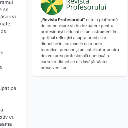
gramul
e se
păsarea
„Revista Profesorului”
este o platformă
amate.
de comunicare și de dezbatere pentru
 de
profesioniștii educației, un instrument în
sprijinul reflecției asupra practicilor
didactice în conjuncție cu repere
teoretice, precum și un catalizator pentru
am
dezvoltarea profesională continuă a
cadrelor didactice din învățământul
ie
preuniversitar.
cipat pe
na
itiv cu
 seama