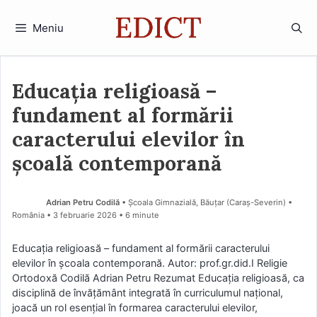
Sari
la
Meniu
conținut
Educația religioasă –
fundament al formării
caracterului elevilor în
școală contemporană
Adrian Petru Codilă
• Școala Gimnazială, Băuțar (Caraş-Severin) •
România
3 februarie 2026
• 6 minute
Educația religioasă – fundament al formării caracterului
elevilor în școala contemporană. Autor: prof.gr.did.I Religie
Ortodoxă Codilă Adrian Petru Rezumat Educația religioasă, ca
disciplină de învățământ integrată în curriculumul național,
joacă un rol esențial în formarea caracterului elevilor,