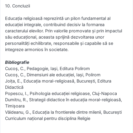
10. Concluzii
Educația religioasă reprezintă un pilon fundamental al
educației integrale, contribuind decisiv la formarea
caracterului elevilor. Prin valorile promovate și prin impactul
său educațional, aceasta sprijină dezvoltarea unor
personalități echilibrate, responsabile și capabile să se
integreze armonios în societate.
Bibliografie
Cucoș, C., Pedagogie, Iași, Editura Polirom
Cucoș, C., Dimensiuni ale educației, Iași, Polirom
Joița, E., Educația moral-religioasă, București, Editura
Didactică
Popescu, I., Psihologia educației religioase, Cluj-Napoca
Dumitru, R., Strategii didactice în educația moral-religioasă,
Timișoara
Văideanu, G., Educația la frontierele dintre milenii, București
Curriculum național pentru disciplina Religie