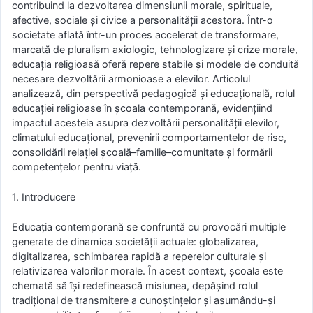
contribuind la dezvoltarea dimensiunii morale, spirituale,
afective, sociale și civice a personalității acestora. Într-o
societate aflată într-un proces accelerat de transformare,
marcată de pluralism axiologic, tehnologizare și crize morale,
educația religioasă oferă repere stabile și modele de conduită
necesare dezvoltării armonioase a elevilor. Articolul
analizează, din perspectivă pedagogică și educațională, rolul
educației religioase în școala contemporană, evidențiind
impactul acesteia asupra dezvoltării personalității elevilor,
climatului educațional, prevenirii comportamentelor de risc,
consolidării relației școală–familie–comunitate și formării
competențelor pentru viață.
1. Introducere
Educația contemporană se confruntă cu provocări multiple
generate de dinamica societății actuale: globalizarea,
digitalizarea, schimbarea rapidă a reperelor culturale și
relativizarea valorilor morale. În acest context, școala este
chemată să își redefinească misiunea, depășind rolul
tradițional de transmitere a cunoștințelor și asumându-și