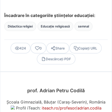
Încadrare în categoriile științelor educației:
Didactica religiei
Educație religioasă
semnal
424
0
Share
Copiați URL
Descărcați PDF
PDF
prof. Adrian Petru Codilă
Școala Gimnazială, Băuțar (Caraş-Severin), România
Profil iTeach:
iteach.ro/profesor/adrian.codila