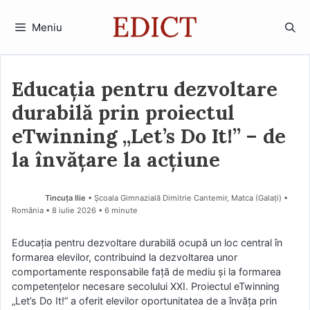
Sari
la
Meniu
conținut
Educația pentru dezvoltare
durabilă prin proiectul
eTwinning „Let’s Do It!” – de
la învățare la acțiune
Tincuța Ilie
• Școala Gimnazială Dimitrie Cantemir, Matca (Galaţi) •
România
8 iulie 2026
• 6 minute
Educația pentru dezvoltare durabilă ocupă un loc central în
formarea elevilor, contribuind la dezvoltarea unor
comportamente responsabile față de mediu și la formarea
competențelor necesare secolului XXI. Proiectul eTwinning
„Let’s Do It!” a oferit elevilor oportunitatea de a învăța prin