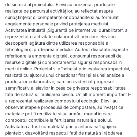
de sinteză al proiectului. Elevii au prezentat produsele
realizate pe parcursul activităților, au reflectat asupra
cunoștințelor și competențelor dobândite și au formulat
angajamente personale privind protejarea mediului.
Activitatea intitulată „Siguranță pe internet vs. durabilitate”, a
reprezentat o activitate colaborativă prin care elevii au
descoperit legătura dintre utilizarea responsabilă a
tehnologiei și protejarea mediului. Au fost discutate aspecte
referitoare la amprenta digitală, consumul responsabil de
resurse digitale și comportamentul sigur și responsabil în
mediul online. Proiectul s-a încheiat prin evaluarea impactului,
realizată cu ajutorul unui chestionar final și al unei analize a
produselor colaborative, care au evidențiat progresul
semnificativ al elevilor în ceea ce privește responsabilitatea
față de natură și implicarea civică. Un alt moment important l-
a reprezentat realizarea compostului ecologic. Elevii au
observat etapele procesului de compostare, au învățat ce
materiale pot fi reutilizate și au urmărit modul în care
compostul contribuie la fertilizarea naturală a solului.
Activitatea a fost completată prin plantarea și îngrijirea
plantelor, dezvoltând respectul față de natură și răbdarea