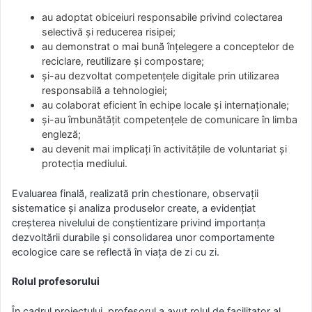
au adoptat obiceiuri responsabile privind colectarea
selectivă și reducerea risipei;
au demonstrat o mai bună înțelegere a conceptelor de
reciclare, reutilizare și compostare;
și-au dezvoltat competențele digitale prin utilizarea
responsabilă a tehnologiei;
au colaborat eficient în echipe locale și internaționale;
și-au îmbunătățit competențele de comunicare în limba
engleză;
au devenit mai implicați în activitățile de voluntariat și
protecția mediului.
Evaluarea finală, realizată prin chestionare, observații
sistematice și analiza produselor create, a evidențiat
creșterea nivelului de conștientizare privind importanța
dezvoltării durabile și consolidarea unor comportamente
ecologice care se reflectă în viața de zi cu zi.
Rolul profesorului
În cadrul proiectului, profesorul a avut rolul de facilitator al