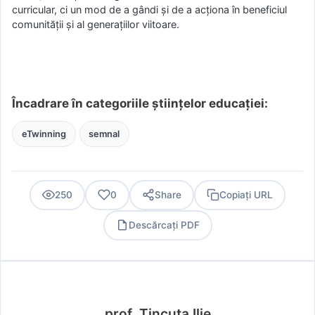
curricular, ci un mod de a gândi și de a acționa în beneficiul
comunității și al generațiilor viitoare.
Încadrare în categoriile științelor educației:
eTwinning
semnal
250
0
Share
Copiați URL
Descărcați PDF
PDF
prof. Tincuța Ilie