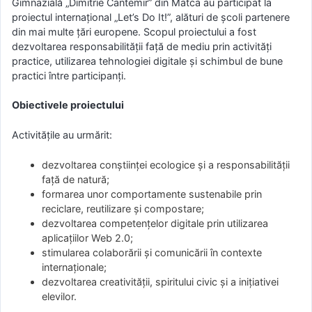
Gimnazială „Dimitrie Cantemir” din Matca au participat la
proiectul internațional „Let’s Do It!”, alături de școli partenere
din mai multe țări europene. Scopul proiectului a fost
dezvoltarea responsabilității față de mediu prin activități
practice, utilizarea tehnologiei digitale și schimbul de bune
practici între participanți.
Obiectivele proiectului
Activitățile au urmărit:
dezvoltarea conștiinței ecologice și a responsabilității
față de natură;
formarea unor comportamente sustenabile prin
reciclare, reutilizare și compostare;
dezvoltarea competențelor digitale prin utilizarea
aplicațiilor Web 2.0;
stimularea colaborării și comunicării în contexte
internaționale;
dezvoltarea creativității, spiritului civic și a inițiativei
elevilor.