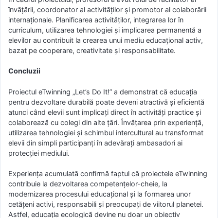
învățării, coordonator al activităților și promotor al colaborării
internaționale. Planificarea activităților, integrarea lor în
curriculum, utilizarea tehnologiei și implicarea permanentă a
elevilor au contribuit la crearea unui mediu educațional activ,
bazat pe cooperare, creativitate și responsabilitate.
Concluzii
Proiectul eTwinning „Let’s Do It!” a demonstrat că educația
pentru dezvoltare durabilă poate deveni atractivă și eficientă
atunci când elevii sunt implicați direct în activități practice și
colaborează cu colegi din alte țări. Învățarea prin experiență,
utilizarea tehnologiei și schimbul intercultural au transformat
elevii din simpli participanți în adevărați ambasadori ai
protecției mediului.
Experiența acumulată confirmă faptul că proiectele eTwinning
contribuie la dezvoltarea competențelor-cheie, la
modernizarea procesului educațional și la formarea unor
cetățeni activi, responsabili și preocupați de viitorul planetei.
Astfel, educația ecologică devine nu doar un obiectiv