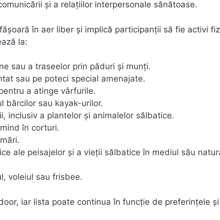
comunicării și a relațiilor interpersonale sănătoase.
șoară în aer liber și implică participanții să fie activi fiz
ează la:
ne sau a traseelor prin păduri și munți.
entat sau pe poteci special amenajate.
entru a atinge vârfurile.
 bărcilor sau kayak-urilor.
, inclusiv a plantelor și animalelor sălbatice.
mind în corturi.
 mări.
ce ale peisajelor și a vieții sălbatice în mediul său natur
ul, voleiul sau frisbee.
or, iar lista poate continua în funcție de preferințele și