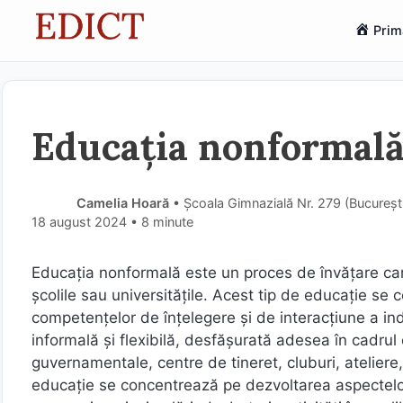
Sari
Prim
la
conținut
Educația nonformală 
Camelia Hoară
• Școala Gimnazială Nr. 279 (Bucureşt
18 august 2024
• 8 minute
Educația nonformală este un proces de învățare car
școlile sau universitățile. Acest tip de educație se 
competențelor de înțelegere și de interacțiune a ind
informală și flexibilă, desfășurată adesea în cadrul o
guvernamentale, centre de tineret, cluburi, ateliere, 
educație se concentrează pe dezvoltarea aspectelor pr