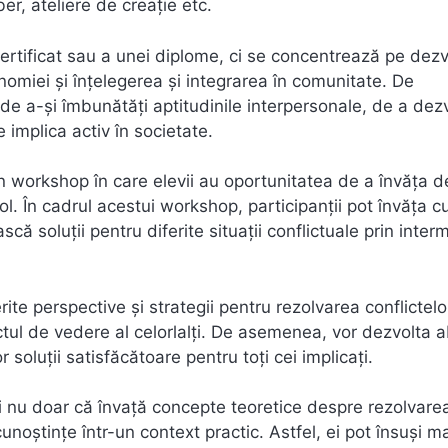
ber, ateliere de creație etc.
rtificat sau a unei diplome, ci se concentrează pe dezv
onomiei și înțelegerea și integrarea în comunitate. De
e a-și îmbunătăți aptitudinile interpersonale, de a dez
 implica activ în societate.
 workshop în care elevii au oportunitatea de a învăța d
 rol. În cadrul acestui workshop, participanții pot învăța 
scă soluții pentru diferite situații conflictuale prin inter
erite perspective și strategii pentru rezolvarea conflictelo
tul de vedere al celorlalți. De asemenea, vor dezvolta ab
soluții satisfăcătoare pentru toți cei implicați.
 nu doar că învață concepte teoretice despre rezolvare
unoștințe într-un context practic. Astfel, ei pot însuși m