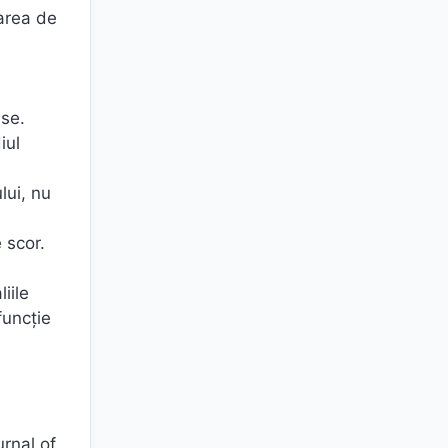
area de
ase.
iul
lui, nu
 scor.
iile
funcție
rnal of