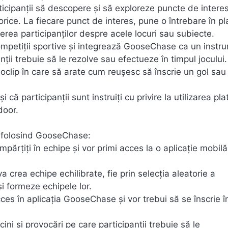
rticipanții să descopere și să exploreze puncte de intere
rice. La fiecare punct de interes, pune o întrebare în p
rea participanților despre acele locuri sau subiecte.
competiții sportive și integrează GooseChase ca un instr
nții trebuie să le rezolve sau efectueze în timpul jocului
eoclip în care să arate cum reușesc să înscrie un gol sau
 că participanții sunt instruiți cu privire la utilizarea pl
door.
i folosind GooseChase:
mpărțiți în echipe și vor primi acces la o aplicație mobilă
 crea echipe echilibrate, fie prin selecția aleatorie a
și formeze echipele lor.
ces în aplicația GooseChase și vor trebui să se înscrie î
cini și provocări pe care participanții trebuie să le