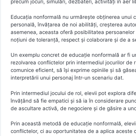
precum jocuri, simulări, dezbateri, activități în aer li
Educația nonformală nu urmărește obținerea unui ce
personală, învățarea de noi abilități, creșterea aut
asemenea, aceasta oferă posibilitatea persoanelor d
noțiuni de toleranță, respect și colaborare și de a se
Un exemplu concret de educație nonformală ar fi un
rezolvarea conflictelor prin intermediul jocurilor de
comunice eficient, să își exprime opiniile și să găsea
interpretării unui personaj într-un scenariu dat.
Prin intermediul jocului de rol, elevii pot explora dif
învățând să fie empatici și să ia în considerare punc
de ascultare activă, de negociere și de găsire a unor 
Prin această metodă de educație nonformală, elevii
conflictelor, ci au oportunitatea de a aplica aceste c