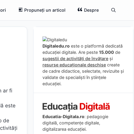
ori
Propuneți un articol
Despre
Digitaledu.ro
este o platformă dedicată
educației digitale. Are peste
15.000
de
sugestii de activități de învățare
și
resurse educaționale deschise
create
de cadre didactice, selectate, revizuite și
validate de specialiști în științele
educației.
 ar fi
lă este
Educatia-Digitala.ro
: pedagogie
ip de
digitală, competențe digitale,
tivități
digitalizarea educației.