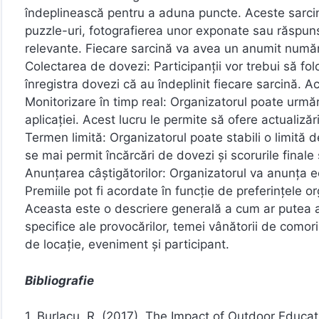
îndeplinească pentru a aduna puncte. Aceste sarcin
puzzle-uri, fotografierea unor exponate sau răspunsur
relevante. Fiecare sarcină va avea un anumit număr
Colectarea de dovezi: Participanții vor trebui să fo
înregistra dovezi că au îndeplinit fiecare sarcină. A
Monitorizare în timp real: Organizatorul poate urmări
aplicației. Acest lucru le permite să ofere actualiză
Termen limită: Organizatorul poate stabili o limită d
se mai permit încărcări de dovezi și scorurile finale
Anunțarea câștigătorilor: Organizatorul va anunța e
Premiile pot fi acordate în funcție de preferințele or
Aceasta este o descriere generală a cum ar putea a
specifice ale provocărilor, temei vânătorii de comori
de locație, eveniment și participant.
Bibliografie
1. Burlacu, R. (2017). The Impact of Outdoor Educa