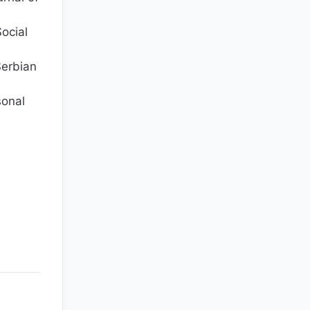
Social
Serbian
sonal