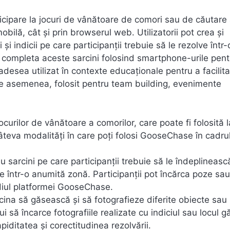
cipare la jocuri de vânătoare de comori sau de căutare
mobilă, cât și prin browserul web. Utilizatorii pot crea și
 și indicii pe care participanții trebuie să le rezolve într-
i completa aceste sarcini folosind smartphone-urile pent
adesea utilizat în contexte educaționale pentru a facilita
, de asemenea, folosit pentru team building, evenimente
urilor de vânătoare a comorilor, care poate fi folosită l
 câteva modalități în care poți folosi GooseChase în cadru
 sarcini pe care participanții trebuie să le îndeplinească
 într-o anumită zonă. Participanții pot încărca poze sa
mediul platformei GooseChase.
rcina să găsească și să fotografieze diferite obiecte sau 
i să încarce fotografiile realizate cu indiciul sau locul gă
apiditatea și corectitudinea rezolvării.