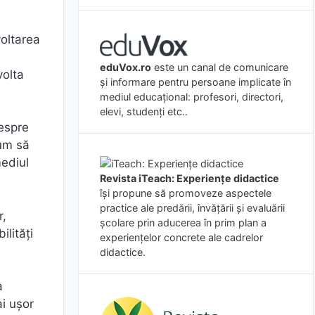
oltarea
eduVox.ro
este un canal de comunicare
volta
și informare pentru persoane implicate în
mediul educațional: profesori, directori,
elevi, studenți etc..
espre
cum să
mediul
Revista iTeach: Experienţe didactice
îşi propune să promoveze aspectele
practice ale predării, învăţării şi evaluării
r,
şcolare prin aducerea în prim plan a
ilități
experienţelor concrete ale cadrelor
didactice.
a
ai ușor