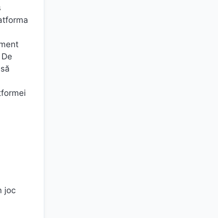
s
latforma
ument
. De
 să
atformei
n joc