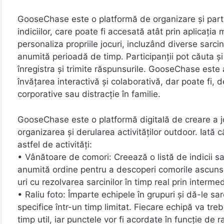
GooseChase este o platformă de organizare și parti
indiciilor, care poate fi accesată atât prin aplicația 
personaliza propriile jocuri, incluzând diverse sarcini
anumită perioadă de timp. Participanții pot căuta ș
înregistra și trimite răspunsurile. GooseChase este 
învățarea interactivă și colaborativă, dar poate fi
corporative sau distracție în familie.
GooseChase este o platformă digitală de creare a joc
organizarea și derularea activităților outdoor. Iată
astfel de activități:
• Vânătoare de comori: Creează o listă de indicii sau
anumită ordine pentru a descoperi comorile ascunse
uri cu rezolvarea sarcinilor în timp real prin inter
• Raliu foto: Împarte echipele în grupuri și dă-le sa
specifice într-un timp limitat. Fiecare echipă va trebu
timp util, iar punctele vor fi acordate în funcție de r