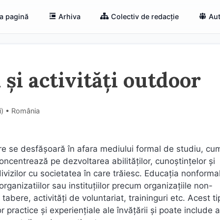
a pagină
Arhiva
Colectiv de redacție
Aut
și activități outdoor
i) • România
e se desfășoară în afara mediului formal de studiu, cum
concentrează pe dezvoltarea abilităților, cunoștințelor și
ivizilor cu societatea în care trăiesc. Educația nonforma
rganizatiilor sau instituțiilor precum organizațiile non-
tabere, activități de voluntariat, traininguri etc. Acest t
actice și experiențiale ale învățării și poate include ac