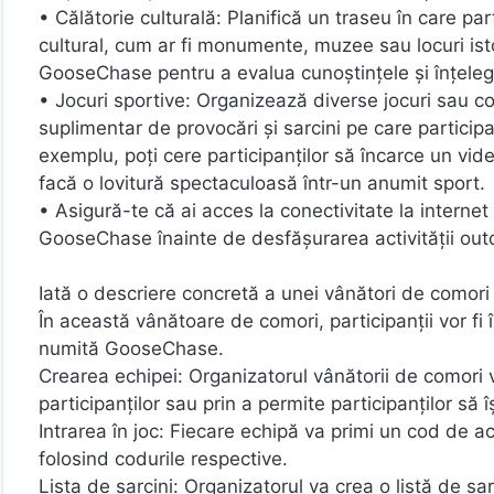
• Călătorie culturală: Planifică un traseu în care pa
cultural, cum ar fi monumente, muzee sau locuri isto
GooseChase pentru a evalua cunoștințele și înțelege
• Jocuri sportive: Organizează diverse jocuri sau 
suplimentar de provocări și sarcini pe care participa
exemplu, poți cere participanților să încarce un vid
facă o lovitură spectaculoasă într-un anumit sport.
• Asigură-te că ai acces la conectivitate la internet și
GooseChase înainte de desfășurarea activității out
Iată o descriere concretă a unei vânători de comor
În această vânătoare de comori, participanții vor fi î
numită GooseChase.
Crearea echipei: Organizatorul vânătorii de comori va
participanților sau prin a permite participanților să î
Intrarea în joc: Fiecare echipă va primi un cod de ac
folosind codurile respective.
Lista de sarcini: Organizatorul va crea o listă de sar