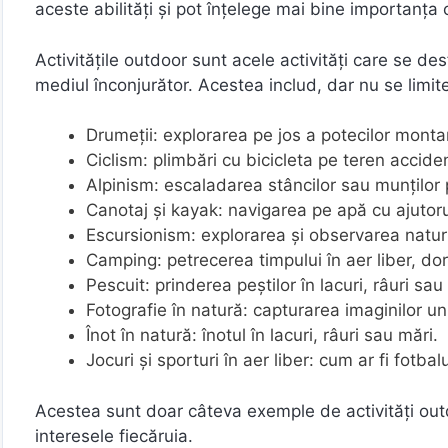
aceste abilități și pot înțelege mai bine importanța 
Activitățile outdoor sunt acele activități care se desfă
mediul înconjurător. Acestea includ, dar nu se limit
Drumeții: explorarea pe jos a potecilor monta
Ciclism: plimbări cu bicicleta pe teren accid
Alpinism: escaladarea stâncilor sau munților p
Canotaj și kayak: navigarea pe apă cu ajutorul
Escursionism: explorarea și observarea naturii
Camping: petrecerea timpului în aer liber, dor
Pescuit: prinderea peștilor în lacuri, râuri sau
Fotografie în natură: capturarea imaginilor uni
Înot în natură: înotul în lacuri, râuri sau mări.
Jocuri și sporturi în aer liber: cum ar fi fotbal
Acestea sunt doar câteva exemple de activități outdo
interesele fiecăruia.