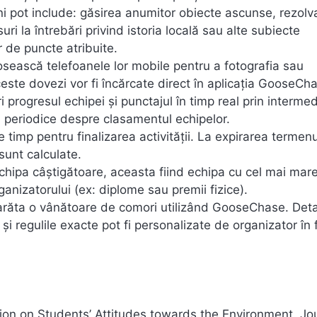
i pot include: găsirea anumitor obiecte ascunse, rezolv
i la întrebări privind istoria locală sau alte subiecte
 de puncte atribuite.
losească telefoanele lor mobile pentru a fotografia sau
ceste dovezi vor fi încărcate direct în aplicația GooseCh
 progresul echipei și punctajul în timp real prin intermed
ri periodice despre clasamentul echipelor.
e timp pentru finalizarea activității. La expirarea termenu
 sunt calculate.
chipa câștigătoare, aceasta fiind echipa cu cel mai mare
ganizatorului (ex: diplome sau premii fizice).
răta o vânătoare de comori utilizând GooseChase. Detal
 și regulile exacte pot fi personalizate de organizator în 
tion on Students’ Attitudes towards the Environment. Jou