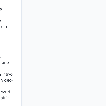
 a
o
ru a
a
l unor
 într-o
u video-
locuri
sit în