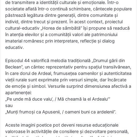
de transmitere a identității culturale și emoționale. Într-o
societate aflată într-o continuă schimbare, cântecele populare
păstrează legătura dintre generații, dintre comunitate și
individ, dintre trecut și prezent. În acest context, proiectul
cultural-educativ „Horea de sâmbătă” își propune să readucă
în atenția elevilor și a comunității valori ale patrimoniului
imaterial românesc prin interpretare, reflecție și dialog
educativ.
Episodul 44 valorifică melodia tradițională „Drumul gării din
Beclean”, un cântec reprezentativ pentru spațiul transilvănean,
în care dorul de Ardeal, frumusețea oamenilor și autenticitatea
vieții rurale sunt exprimate prin versuri simple, dar încărcate
de emoție și simbol. Versurile surprind dimensiunea afectivă a
apartenenței:
„Pe unde mă duce valu’, / Mă cheamă la el Ardealu’”
sau
„Munți frumoși ca Apusenii, / oameni buni ca ardelenii”.
Aceste imagini poetice pot deveni resurse educaționale
valoroase în activitățile de consiliere și dezvoltare personală,