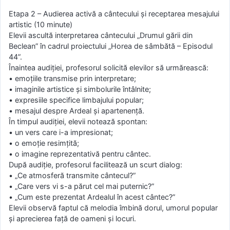
Etapa 2 – Audierea activă a cântecului și receptarea mesajului
artistic (10 minute)
Elevii ascultă interpretarea cântecului „Drumul gării din
Beclean” în cadrul proiectului „Horea de sâmbătă – Episodul
44”.
Înaintea audiției, profesorul solicită elevilor să urmărească:
• emoțiile transmise prin interpretare;
• imaginile artistice și simbolurile întâlnite;
• expresiile specifice limbajului popular;
• mesajul despre Ardeal și apartenență.
În timpul audiției, elevii notează spontan:
• un vers care i-a impresionat;
• o emoție resimțită;
• o imagine reprezentativă pentru cântec.
După audiție, profesorul facilitează un scurt dialog:
• „Ce atmosferă transmite cântecul?”
• „Care vers vi s-a părut cel mai puternic?”
• „Cum este prezentat Ardealul în acest cântec?”
Elevii observă faptul că melodia îmbină dorul, umorul popular
și aprecierea față de oameni și locuri.