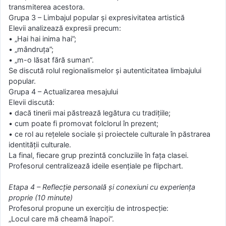
transmiterea acestora.
Grupa 3 – Limbajul popular și expresivitatea artistică
Elevii analizează expresii precum:
• „Hai hai inima hai”;
• „mândruța”;
• „m-o lăsat fără suman”.
Se discută rolul regionalismelor și autenticitatea limbajului
popular.
Grupa 4 – Actualizarea mesajului
Elevii discută:
• dacă tinerii mai păstrează legătura cu tradițiile;
• cum poate fi promovat folclorul în prezent;
• ce rol au rețelele sociale și proiectele culturale în păstrarea
identității culturale.
La final, fiecare grup prezintă concluziile în fața clasei.
Profesorul centralizează ideile esențiale pe flipchart.
Etapa 4 – Reflecție personală și conexiuni cu experiența
proprie (10 minute)
Profesorul propune un exercițiu de introspecție:
„Locul care mă cheamă înapoi”.