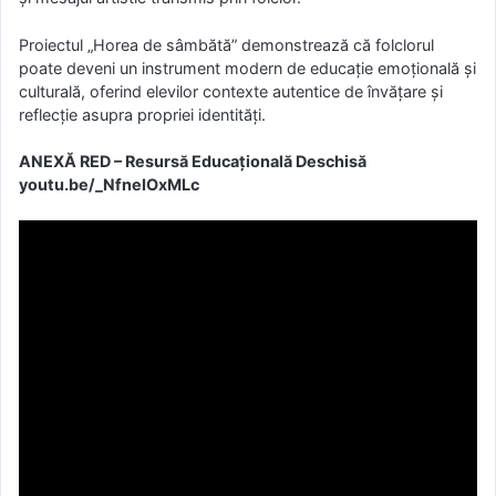
Proiectul „Horea de sâmbătă” demonstrează că folclorul
poate deveni un instrument modern de educație emoțională și
culturală, oferind elevilor contexte autentice de învățare și
reflecție asupra propriei identități.
ANEXĂ RED – Resursă Educațională Deschisă
youtu.be/_NfneIOxMLc