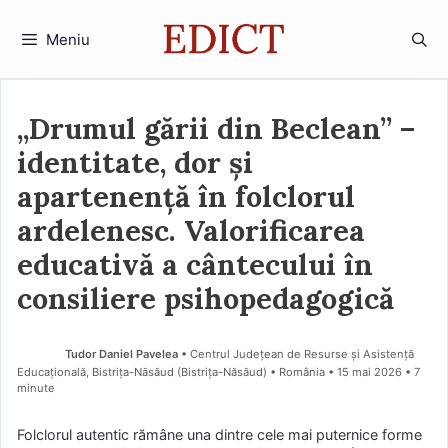
Sari
la
Meniu
conținut
„Drumul gării din Beclean” –
identitate, dor și
apartenență în folclorul
ardelenesc. Valorificarea
educativă a cântecului în
consiliere psihopedagogică
Tudor Daniel Pavelea
• Centrul Județean de Resurse și Asistență
Educațională, Bistrița-Năsăud (Bistriţa-Năsăud) • România
15 mai 2026
• 7
minute
Folclorul autentic rămâne una dintre cele mai puternice forme