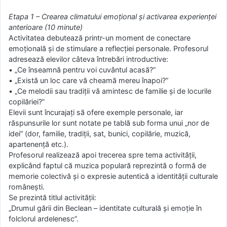
Etapa 1 – Crearea climatului emoțional și activarea experienței
anterioare (10 minute)
Activitatea debutează printr-un moment de conectare
emoțională și de stimulare a reflecției personale. Profesorul
adresează elevilor câteva întrebări introductive:
• „Ce înseamnă pentru voi cuvântul acasă?”
• „Există un loc care vă cheamă mereu înapoi?”
• „Ce melodii sau tradiții vă amintesc de familie și de locurile
copilăriei?”
Elevii sunt încurajați să ofere exemple personale, iar
răspunsurile lor sunt notate pe tablă sub forma unui „nor de
idei” (dor, familie, tradiții, sat, bunici, copilărie, muzică,
apartenență etc.).
Profesorul realizează apoi trecerea spre tema activității,
explicând faptul că muzica populară reprezintă o formă de
memorie colectivă și o expresie autentică a identității culturale
românești.
Se prezintă titlul activității:
„Drumul gării din Beclean – identitate culturală și emoție în
folclorul ardelenesc”.