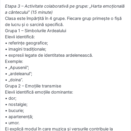
Etapa 3 – Activitate colaborativă pe grupe: „Harta emoțională
a cântecului” (15 minute)
Clasa este împărțită în 4 grupe. Fiecare grup primește o fișă
de lucru și o sarcină specifică.
Grupa 1 – Simbolurile Ardealului
Elevii identifică:
• referințe geografice;
• imagini tradiționale;
• expresii legate de identitatea ardelenească.
Exemple:
• „Apusenii”;
• „ardeleanul”;
• „doina”.
Grupa 2 – Emoțiile transmise
Elevii identifică emoțiile dominante:
• dor;
• nostalgie;
• bucurie;
• apartenență;
• umor.
Ei explică modul în care muzica și versurile contribuie la