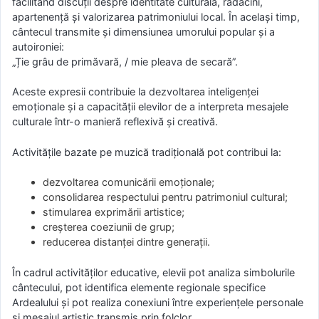
facilitând discuții despre identitate culturală, rădăcini,
apartenență și valorizarea patrimoniului local. În același timp,
cântecul transmite și dimensiunea umorului popular și a
autoironiei:
„Ție grâu de primăvară, / mie pleava de secară”.
Aceste expresii contribuie la dezvoltarea inteligenței
emoționale și a capacității elevilor de a interpreta mesajele
culturale într-o manieră reflexivă și creativă.
Activitățile bazate pe muzică tradițională pot contribui la:
dezvoltarea comunicării emoționale;
consolidarea respectului pentru patrimoniul cultural;
stimularea exprimării artistice;
creșterea coeziunii de grup;
reducerea distanței dintre generații.
În cadrul activităților educative, elevii pot analiza simbolurile
cântecului, pot identifica elemente regionale specifice
Ardealului și pot realiza conexiuni între experiențele personale
și mesajul artistic transmis prin folclor.