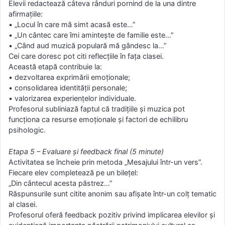
Elevii redactează câteva rânduri pornind de la una dintre
afirmațiile:
• „Locul în care mă simt acasă este…”
• „Un cântec care îmi amintește de familie este…”
• „Când aud muzică populară mă gândesc la…”
Cei care doresc pot citi reflecțiile în fața clasei.
Această etapă contribuie la:
• dezvoltarea exprimării emoționale;
• consolidarea identității personale;
• valorizarea experiențelor individuale.
Profesorul subliniază faptul că tradițiile și muzica pot
funcționa ca resurse emoționale și factori de echilibru
psihologic.
Etapa 5 – Evaluare și feedback final (5 minute)
Activitatea se încheie prin metoda „Mesajului într-un vers”.
Fiecare elev completează pe un bilețel:
„Din cântecul acesta păstrez…”
Răspunsurile sunt citite anonim sau afișate într-un colț tematic
al clasei.
Profesorul oferă feedback pozitiv privind implicarea elevilor și