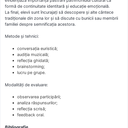
evidențiază importanța păstrării patrimoniului cultural ca
formă de continuitate identitară și educație emoțională.
La final, elevii sunt încurajați să descopere și alte cântece
tradiționale din zona lor și să discute cu bunicii sau membrii
familiei despre semnificația acestora.
Metode și tehnici:
conversația euristică;
audiția muzicală;
reflecția ghidată;
brainstorming;
lucru pe grupe.
Modalități de evaluare:
observarea participării;
analiza răspunsurilor;
reflecția scrisă;
feedback oral.
Bibliografie