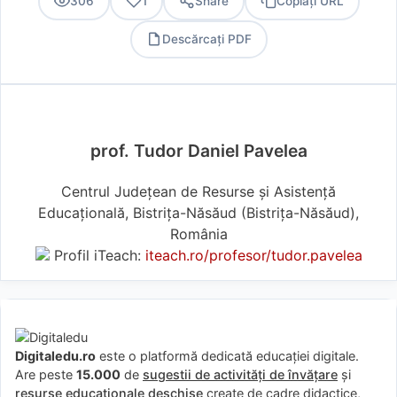
306
1
Share
Copiați URL
Descărcați PDF
PDF
prof. Tudor Daniel Pavelea
Centrul Județean de Resurse și Asistență
Educațională, Bistrița-Năsăud (Bistriţa-Năsăud),
România
Profil iTeach:
iteach.ro/profesor/tudor.pavelea
Digitaledu.ro
este o platformă dedicată educației digitale.
Are peste
15.000
de
sugestii de activități de învățare
și
resurse educaționale deschise
create de cadre didactice,