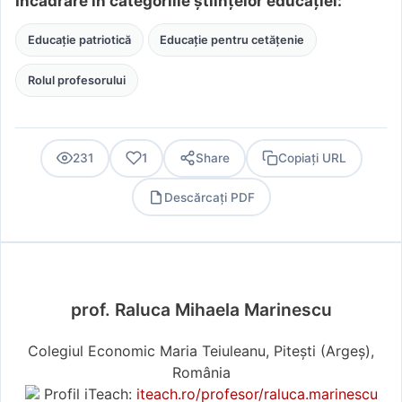
Încadrare în categoriile științelor educației:
Educație patriotică
Educație pentru cetățenie
Rolul profesorului
231
1
Share
Copiați URL
Descărcați PDF
PDF
prof. Raluca Mihaela Marinescu
Colegiul Economic Maria Teiuleanu, Pitești (Argeş),
România
Profil iTeach:
iteach.ro/profesor/raluca.marinescu