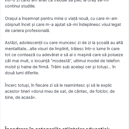
continui studiile.
Oraşul a însemnat pentru mine o viaţă nouă, cu care m-am
obişnuit încet şi care m-a ajutat să-mi îndeplinesc visul legat
de cariera profesională.
Astăzi, adolescenţii cu care muncesc zi de zi la şcoală au altă
mentalitate…alte visuri de împlinit, trăiesc într-o lume în care
tot ce contează cu adevărat e să ai o maşină care să polueze
cât mai mult, o locuinţă ‘’modestă’’, ultimul model de telefon
mobil şi haine de firmă. Trăim sub acelaşi cer şi totuşi… în
două lumi diferite.
Încerc totuşi, în fiecare zi să le reamintesc şi să le explic
acestor tineri «dorul meu de sat, de cântec, de folclor, de
bine, de acasă».