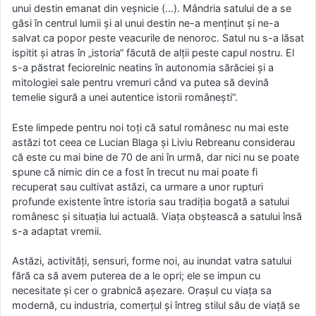
unui destin emanat din veşnicie (…). Mândria satului de a se
găsi în centrul lumii şi al unui destin ne-a menţinut şi ne-a
salvat ca popor peste veacurile de nenoroc. Satul nu s-a lăsat
ispitit şi atras în „istoria“ făcută de alţii peste capul nostru. El
s-a păstrat feciorelnic neatins în autonomia sărăciei şi a
mitologiei sale pentru vremuri când va putea să devină
temelie sigură a unei autentice istorii româneşti“.
Este limpede pentru noi toţi că satul românesc nu mai este
astăzi tot ceea ce Lucian Blaga şi Liviu Rebreanu considerau
că este cu mai bine de 70 de ani în urmă, dar nici nu se poate
spune că nimic din ce a fost în trecut nu mai poate fi
recuperat sau cultivat astăzi, ca urmare a unor rupturi
profunde existente între istoria sau tradiţia bogată a satului
românesc şi situaţia lui actuală. Viaţa obştească a satului însă
s-a adaptat vremii.
Astăzi, activităţi, sensuri, forme noi, au inundat vatra satului
fără ca să avem puterea de a le opri; ele se impun cu
necesitate şi cer o grabnică aşezare. Oraşul cu viaţa sa
modernă, cu industria, comerţul şi întreg stilul său de viaţă se