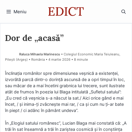
Sari
la
Meniu
conținut
Dor de „acasă”
Raluca Mihaela Marinescu
• Colegiul Economic Maria Teiuleanu,
Pitești (Argeş) • România
4 martie 2026
• 8 minute
Înclinaţia românilor spre dimensiunea veşnică a existenţei,
izvorâtă parcă dintr-o dorinţă ascunsă de a opri timpul în loc,
sau măcar de a mai încetini grabnica lui trecere, sunt ilustrate
atât de frumos în poezia lui Blaga intitulată „Sufletul satului”:
„Eu cred că veşnicia s-a născut la sat./ Aici orice gând e mai
încet, / şi inima-ţi zvâcneşte mai rar, / ca şi cum nu ţi-ar bate
în piept / ci adânc în pământ undeva”.
În „Elogiul satului românesc”, Lucian Blaga mai constată că: „A
trăi în sat înseamnă a trăi în zariştea cosmică şi în conştiinţa