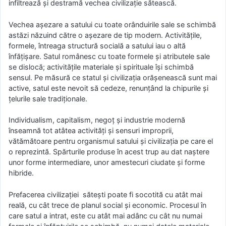
infiltrează şi destramă vechea civilizaţie sătească.
Vechea aşezare a satului cu toate orânduirile sale se schimbă
astăzi năzuind către o aşezare de tip modern. Activităţile,
formele, întreaga structură socială a satului iau o altă
înfăţişare. Satul românesc cu toate formele şi atributele sale
se dislocă; activităţile materiale şi spirituale îşi schimbă
sensul. Pe măsură ce statul şi civilizaţia orăşenească sunt mai
active, satul este nevoit să cedeze, renunţând la chipurile şi
ţelurile sale tradiţionale.
Individualism, capitalism, negoţ şi industrie modernă
înseamnă tot atâtea activităţi şi sensuri improprii,
vătămătoare pentru organismul satului şi civilizaţia pe care el
o reprezintă. Spărturile produse în acest trup au dat naştere
unor forme intermediare, unor amestecuri ciudate şi forme
hibride.
Prefacerea civilizaţiei săteşti poate fi socotită cu atât mai
reală, cu cât trece de planul social şi economic. Procesul în
care satul a intrat, este cu atât mai adânc cu cât nu numai