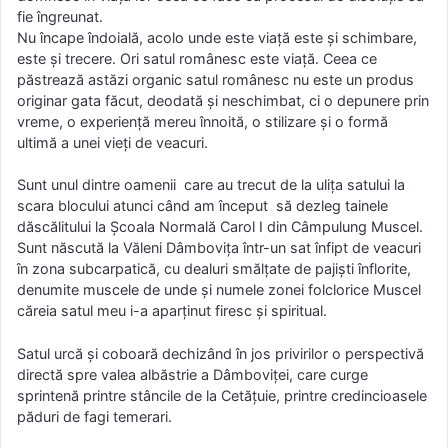
fie îngreunat.
Nu încape îndoială, acolo unde este viaţă este şi schimbare,
este şi trecere. Ori satul românesc este viaţă. Ceea ce
păstrează astăzi organic satul românesc nu este un produs
originar gata făcut, deodată şi neschimbat, ci o depunere prin
vreme, o experienţă mereu înnoită, o stilizare şi o formă
ultimă a unei vieţi de veacuri.
Sunt unul dintre oamenii care au trecut de la uliţa satului la
scara blocului atunci când am început să dezleg tainele
dăscălitului la Şcoala Normală Carol I din Câmpulung Muscel.
Sunt născută la Văleni Dâmboviţa într-un sat înfipt de veacuri
în zona subcarpatică, cu dealuri smălţate de pajişti înflorite,
denumite muscele de unde şi numele zonei folclorice Muscel
căreia satul meu i-a aparţinut firesc şi spiritual.
Satul urcă şi coboară dechizând în jos privirilor o perspectivă
directă spre valea albăstrie a Dâmboviţei, care curge
sprintenă printre stâncile de la Cetăţuie, printre credincioasele
păduri de fagi temerari.