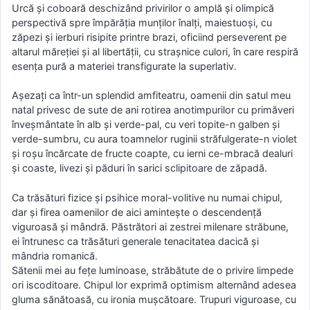
Urcă şi coboară deschizând privirilor o amplă şi olimpică
perspectivă spre împărăţia munţilor înalţi, maiestuoşi, cu
zăpezi şi ierburi risipite printre brazi, oficiind perseverent pe
altarul măreţiei şi al libertăţii, cu straşnice culori, în care respiră
esenţa pură a materiei transfigurate la superlativ.
Aşezaţi ca într-un splendid amfiteatru, oamenii din satul meu
natal privesc de sute de ani rotirea anotimpurilor cu primăveri
înveşmântate în alb şi verde-pal, cu veri topite-n galben şi
verde-sumbru, cu aura toamnelor ruginii străfulgerate-n violet
şi roşu încărcate de fructe coapte, cu ierni ce-mbracă dealuri
şi coaste, livezi şi păduri în sarici sclipitoare de zăpadă.
Ca trăsături fizice şi psihice moral-volitive nu numai chipul,
dar şi firea oamenilor de aici aminteşte o descendenţă
viguroasă şi mândră. Păstrători ai zestrei milenare străbune,
ei întrunesc ca trăsături generale tenacitatea dacică şi
mândria romanică.
Sătenii mei au feţe luminoase, străbătute de o privire limpede
ori iscoditoare. Chipul lor exprimă optimism alternând adesea
gluma sănătoasă, cu ironia muşcătoare. Trupuri viguroase, cu