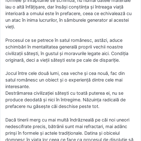
formele şi înfăptuirile se schimbă, nu numai datele materiale
iau o altă înfăţişare, dar însăşi conştiinţa şi întreaga viaţă
interioară a omului este în prefacere, ceea ce echivalează cu
un atac în inima lucrurilor, în sâmburele generator al acestei
vieţi.
Procesul ce se petrece în satul românesc, astăzi, aduce
schimbări în mentalitatea generală proprii vechii noastre
civilizaţii săteşti, în gustul şi moravurile legate aici. Condiţia
originară, deci a vieţii săteşti este pe cale de dispariţie.
Jocul între cele două lumi, cea veche şi cea nouă, fac din
satul românesc un obiect şi o experienţă dintre cele mai
interesante.
Destrămarea civilizaţiei săteşti cu toată puterea ei, nu se
produce deodată şi nici în întregime. Năzuinţa radicală de
prefacere nu găseşte căi deschise peste tot.
Dacă tinerii merg cu mai multă îndrăzneală pe căi noi uneori
nedescifrate precis, bătrânii sunt mai refractari, mai adânc
prinşi în formele şi actele tradiţionale. Datina şi obiceiul
domnesc în viaţa lor ceea ce face ca procesul de disoluţie să