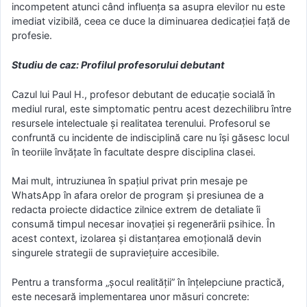
incompetent atunci când influența sa asupra elevilor nu este
imediat vizibilă, ceea ce duce la diminuarea dedicației față de
profesie.
Studiu de caz: Profilul profesorului debutant
Cazul lui Paul H., profesor debutant de educație socială în
mediul rural, este simptomatic pentru acest dezechilibru între
resursele intelectuale și realitatea terenului. Profesorul se
confruntă cu incidente de indisciplină care nu își găsesc locul
în teoriile învățate în facultate despre disciplina clasei.
Mai mult, intruziunea în spațiul privat prin mesaje pe
WhatsApp în afara orelor de program și presiunea de a
redacta proiecte didactice zilnice extrem de detaliate îi
consumă timpul necesar inovației și regenerării psihice. În
acest context, izolarea și distanțarea emoțională devin
singurele strategii de supraviețuire accesibile.
Pentru a transforma „șocul realității” în înțelepciune practică,
este necesară implementarea unor măsuri concrete: