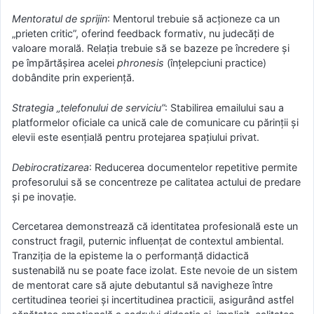
Mentoratul de sprijin
: Mentorul trebuie să acționeze ca un
„prieten critic”, oferind feedback formativ, nu judecăți de
valoare morală. Relația trebuie să se bazeze pe încredere și
pe împărtășirea acelei
phronesis
(înțelepciuni practice)
dobândite prin experiență.
Strategia „telefonului de serviciu”
: Stabilirea emailului sau a
platformelor oficiale ca unică cale de comunicare cu părinții și
elevii este esențială pentru protejarea spațiului privat.
Debirocratizarea
: Reducerea documentelor repetitive permite
profesorului să se concentreze pe calitatea actului de predare
și pe inovație.
Cercetarea demonstrează că identitatea profesională este un
construct fragil, puternic influențat de contextul ambiental.
Tranziția de la episteme la o performanță didactică
sustenabilă nu se poate face izolat. Este nevoie de un sistem
de mentorat care să ajute debutantul să navigheze între
certitudinea teoriei și incertitudinea practicii, asigurând astfel