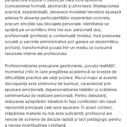
(cunoașterea formală, abstractă) și phronesis (înțelepciunea
practică, experiențială), deoarece modelele teoretice eșuează
adesea în absența particularităților experienței concrete,
precum emoțiile sau blocajele personale. Identitatea se
sprijină pe un echilibru între trei axe: personală (eu),
profesională (profesie) și contextuală (mediu), însă presiunea
socială și sarcinile administrative pot genera un dezechilibru
profund, transformând școala într-un mediu ce consumă
resursele interne ale profesorului.
Profesionalizarea presupune gestionarea „șocului realității”,
momentul critic în care pregătirea academică se lovește de
dificultățile practice ale vieții școlare. Riscul major al acestei
discrepanțe este sindromul de burnout, caracterizat prin
epuizare emoțională, depersonalizarea relațiilor și scăderea
sentimentului de realizare personală. Pentru debutanți,
reducerea așteptărilor idealiste în fața conflictelor din clasă
reprezintă principala cale spre epuizare. În acest context,
stăpânirea materiei nu mai este suficientă; profesorul are
nevoie de scheme de decizie rapidă și tact pedagogic pentru
a naviga incertitudinea cotidiană.