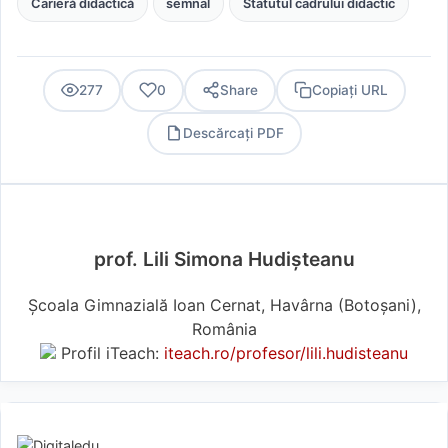
Carieră didactică
semnal
Statutul cadrului didactic
277
0
Share
Copiați URL
Descărcați PDF
PDF
prof. Lili Simona Hudișteanu
Școala Gimnazială Ioan Cernat, Havârna (Botoşani),
România
Profil iTeach:
iteach.ro/profesor/lili.hudisteanu