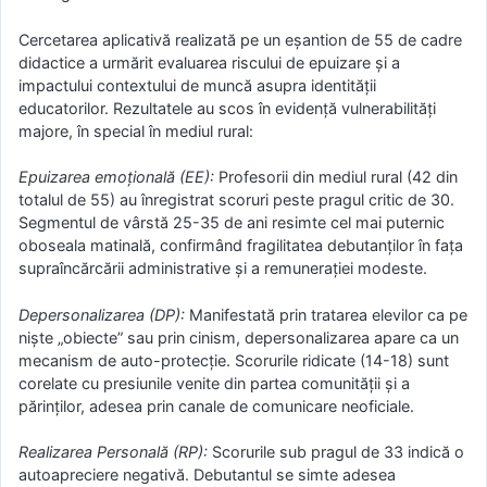
Cercetarea aplicativă realizată pe un eșantion de 55 de cadre
didactice a urmărit evaluarea riscului de epuizare și a
impactului contextului de muncă asupra identității
educatorilor. Rezultatele au scos în evidență vulnerabilități
majore, în special în mediul rural:
Epuizarea emoțională (EE):
Profesorii din mediul rural (42 din
totalul de 55) au înregistrat scoruri peste pragul critic de 30.
Segmentul de vârstă 25-35 de ani resimte cel mai puternic
oboseala matinală, confirmând fragilitatea debutanților în fața
supraîncărcării administrative și a remunerației modeste.
Depersonalizarea (DP):
Manifestată prin tratarea elevilor ca pe
niște „obiecte” sau prin cinism, depersonalizarea apare ca un
mecanism de auto-protecție. Scorurile ridicate (14-18) sunt
corelate cu presiunile venite din partea comunității și a
părinților, adesea prin canale de comunicare neoficiale.
Realizarea Personală (RP):
Scorurile sub pragul de 33 indică o
autoapreciere negativă. Debutantul se simte adesea