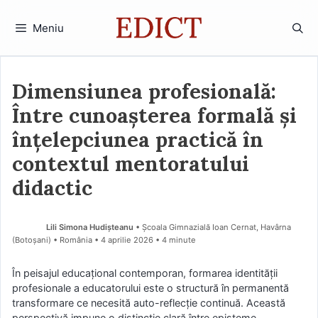
Sari
la
Meniu
conținut
Dimensiunea profesională:
Între cunoașterea formală și
înțelepciunea practică în
contextul mentoratului
didactic
Lili Simona Hudișteanu
• Școala Gimnazială Ioan Cernat, Havârna
(Botoşani) • România
4 aprilie 2026
• 4 minute
În peisajul educațional contemporan, formarea identității
profesionale a educatorului este o structură în permanentă
transformare ce necesită auto-reflecție continuă. Această
perspectivă impune o distincție clară între episteme