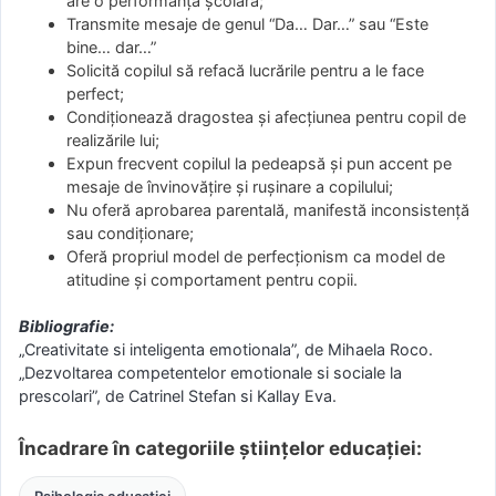
are o performanță școlară;
Transmite mesaje de genul “Da… Dar…” sau “Este
bine… dar…”
Solicită copilul să refacă lucrările pentru a le face
perfect;
Condiționează dragostea și afecțiunea pentru copil de
realizările lui;
Expun frecvent copilul la pedeapsă și pun accent pe
mesaje de învinovățire și rușinare a copilului;
Nu oferă aprobarea parentală, manifestă inconsistență
sau condiționare;
Oferă propriul model de perfecționism ca model de
atitudine și comportament pentru copii.
Bibliografie:
„Creativitate si inteligenta emotionala”, de Mihaela Roco.
„Dezvoltarea competentelor emotionale si sociale la
prescolari”, de Catrinel Stefan si Kallay Eva.
Încadrare în categoriile științelor educației: