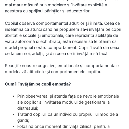
mai mare măsură prin modelare și învățare explicită a
acestora cu sprijinul părinților și educatorilor.
Copilul observă comportamentul adulților și îl imită. Ceea ce
înseamnă că atunci când ne propunem să-i învățăm pe copii
abilitățile sociale și emoționale, care reprezintă abilitățile de
viață autonomă și echilibrată, este necesar să le oferim ca
model propriul nostru comportament. Copiii învață din ceea
ce facem noi, adulții, și din ceea ce îi învățăm să facă.
Reacțiile noastre cognitive, emoționale și comportamentale
modelează atitudinile și comportamentele copiilor.
Cum îi învățăm pe copii empatia?
Prin observarea și atenția față de nevoile emoționale
ale copiilor și învățarea modului de gestionare a
distresului;
Tratând copilul ca un individ cu propriul lui mod de a
gândi;
Folosind orice moment din viața zilnică pentru a