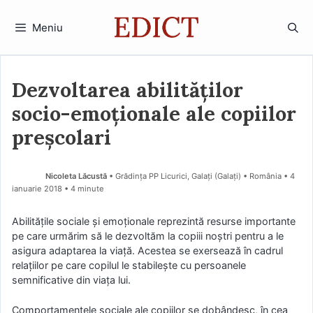
Sari
la
Meniu
conținut
Dezvoltarea abilităților
socio-emoționale ale copiilor
preșcolari
Nicoleta Lăcustă
• Grădința PP Licurici, Galați (Galaţi) • România
4
ianuarie 2018
• 4 minute
Abilitățile sociale și emoționale reprezintă resurse importante
pe care urmărim să le dezvoltăm la copiii noștri pentru a le
asigura adaptarea la viață. Acestea se exersează în cadrul
relațiilor pe care copilul le stabilește cu persoanele
semnificative din viața lui.
Comportamentele sociale ale copiilor se dobândesc, în cea