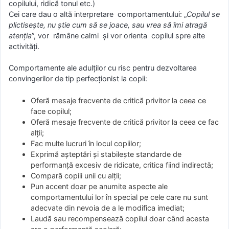
copilului, ridică tonul etc.)
Cei care dau o altă interpretare comportamentului: „
Copilul se
plictisește, nu știe cum să se joace, sau vrea să îmi atragă
atenția
”, vor rămâne calmi și vor orienta copilul spre alte
activități.
Comportamente ale adulților cu risc pentru dezvoltarea
convingerilor de tip perfecționist la copii:
Oferă mesaje frecvente de critică privitor la ceea ce
face copilul;
Oferă mesaje frecvente de critică privitor la ceea ce fac
alții;
Fac multe lucruri în locul copiilor;
Exprimă așteptări și stabilește standarde de
performanță excesiv de ridicate, critica fiind indirectă;
Compară copiii unii cu alții;
Pun accent doar pe anumite aspecte ale
comportamentului lor în special pe cele care nu sunt
adecvate din nevoia de a le modifica imediat;
Laudă sau recompensează copilul doar când acesta