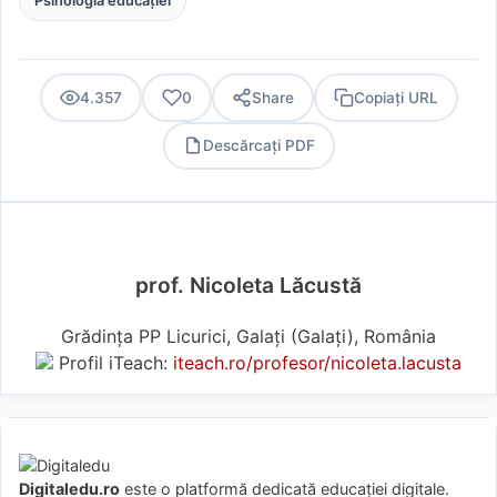
Psihologia educației
4.357
0
Share
Copiați URL
Descărcați PDF
PDF
prof. Nicoleta Lăcustă
Grădința PP Licurici, Galați (Galaţi), România
Profil iTeach:
iteach.ro/profesor/nicoleta.lacusta
Digitaledu.ro
este o platformă dedicată educației digitale.