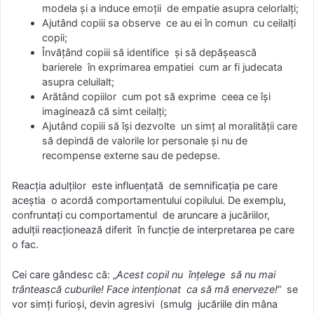
modela și a induce emoții de empatie asupra celorlalți;
Ajutând copiii sa observe ce au ei în comun cu ceilalți
copii;
Învățând copiii să identifice și să depășească
barierele în exprimarea empatiei cum ar fi judecata
asupra celuilalt;
Arătând copiilor cum pot să exprime ceea ce își
imaginează că simt ceilalți;
Ajutând copiii să își dezvolte un simț al moralității care
să depindă de valorile lor personale și nu de
recompense externe sau de pedepse.
Reacția adulților este influențată de semnificația pe care
aceștia o acordă comportamentului copilului. De exemplu,
confruntați cu comportamentul de aruncare a jucăriilor,
adulții reacționează diferit în funcție de interpretarea pe care
o fac.
Cei care gândesc că: „
Acest copil nu înțelege să nu mai
trântească cuburile! Face intenționat ca să mă enerveze!
” se
vor simți furioși, devin agresivi (smulg jucăriile din mâna