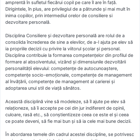
amprentă în sufletul fiecărui copil pe care îl are în față.
Dirigintele, în plus, are privilegiul de a pătrunde și mai mult în
inima copiilor, prin intermediul orelor de consiliere si
dezvoltare personală.
Disciplina Consiliere și dezvoltare personală are rolul de a
consolida încrederea de sine a elevilor, de a-l ajuta pe elev să
ia propriile decizii cu privire la viitorul școlar și personal.
Disciplina contribuie la formarea competențelor din profilul de
formare al absolventului, vizând și dimensiunile dezvoltării
personalității elevului: competențe de autocunoaștere,
competențe socio-emoționale, competențe de management
al învățării, competențe de management al carierei și
adoptarea unui stil de viață sănătos.
Această disciplină vine să modeleze, să îl ajute pe elev să
relaționeze, să îi accepte pe cei din jur indiferent de opinii,
culoare, rasă etc., să conștientizeze ceea ce este el și ceea
ce poate deveni, să fie mai bun și să ia cele mai bune decizii.
În abordarea temele din cadrul acestei discipline, se potrivesc