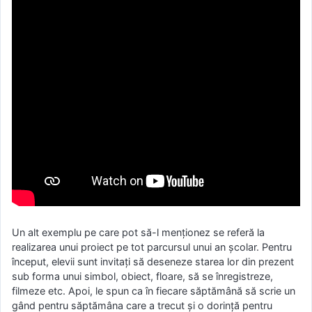
Un alt exemplu pe care pot să-l menționez se referă la
realizarea unui proiect pe tot parcursul unui an școlar. Pentru
început, elevii sunt invitați să deseneze starea lor din prezent
sub forma unui simbol, obiect, floare, să se înregistreze,
filmeze etc. Apoi, le spun ca în fiecare săptămână să scrie un
gând pentru săptămâna care a trecut și o dorință pentru