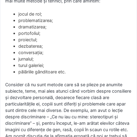
mai multe metode și tehnici, prin care amintim:
jocul de rol;
problematizarea;
dramatizarea;
portofoliul;
proiectul;
dezbaterea;
conversația;
jurnalul;
turul galeriei;
pălăriile gânditoare etc.
Consider că nu sunt metode care să se plieze pe anumite
subiecte, teme, mai ales atunci când vorbim despre consiliere
și dezvoltare personală, deoarece fiecare clasă are
particularitățile ei, copiii sunt diferiți și problemele care apar
sunt dintre cele mai diverse. De exemplu, am avut o lecție
despre discriminare – „Ce nu iau cu mine: stereotipuri și
discriminare” – și, pentru început, le-am arătat elevilor câteva
imagini cu diferențe de gen, rasă, copii în scaun cu rotile etc.
Am pornit discuția de la afirmația eronată că noi ar trebui să