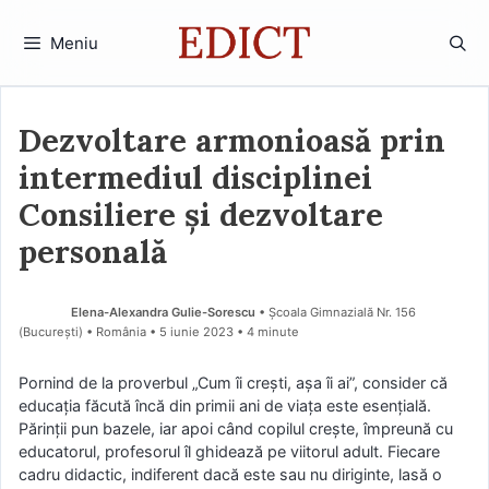
Sari
la
Meniu
conținut
Dezvoltare armonioasă prin
intermediul disciplinei
Consiliere și dezvoltare
personală
Elena-Alexandra Gulie-Sorescu
• Școala Gimnazială Nr. 156
(Bucureşti) • România
5 iunie 2023
• 4 minute
Pornind de la proverbul „Cum îi crești, așa îi ai”, consider că
educația făcută încă din primii ani de viața este esențială.
Părinții pun bazele, iar apoi când copilul crește, împreună cu
educatorul, profesorul îl ghidează pe viitorul adult. Fiecare
cadru didactic, indiferent dacă este sau nu diriginte, lasă o