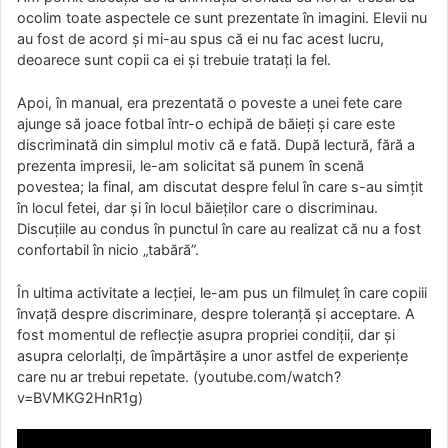
ocolim toate aspectele ce sunt prezentate în imagini. Elevii nu
au fost de acord și mi-au spus că ei nu fac acest lucru,
deoarece sunt copii ca ei și trebuie tratați la fel.
Apoi, în manual, era prezentată o poveste a unei fete care
ajunge să joace fotbal într-o echipă de băieți și care este
discriminată din simplul motiv că e fată. După lectură, fără a
prezenta impresii, le-am solicitat să punem în scenă
povestea; la final, am discutat despre felul în care s-au simțit
în locul fetei, dar și în locul băieților care o discriminau.
Discuțiile au condus în punctul în care au realizat că nu a fost
confortabil în nicio „tabără”.
În ultima activitate a lecției, le-am pus un filmuleț în care copiii
învață despre discriminare, despre toleranță și acceptare. A
fost momentul de reflecție asupra propriei condiții, dar și
asupra celorlalți, de împărtășire a unor astfel de experiențe
care nu ar trebui repetate. (youtube.com/watch?
v=BVMKG2HnR1g)