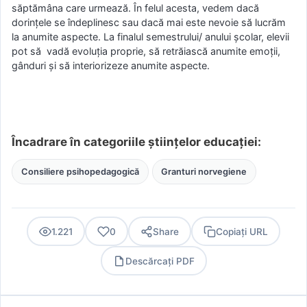
săptămâna care urmează. În felul acesta, vedem dacă
dorințele se îndeplinesc sau dacă mai este nevoie să lucrăm
la anumite aspecte. La finalul semestrului/ anului școlar, elevii
pot să vadă evoluția proprie, să retrăiască anumite emoții,
gânduri și să interiorizeze anumite aspecte.
Încadrare în categoriile științelor educației:
Consiliere psihopedagogică
Granturi norvegiene
1.221
0
Share
Copiați URL
Descărcați PDF
PDF