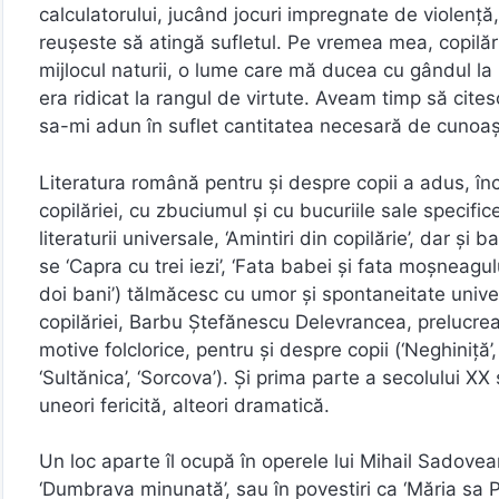
calculatorului, jucând jocuri impregnate de violenţ
reuşeste să atingă sufletul. Pe vremea mea, copilăr
mijlocul naturii, o lume care mă ducea cu gândul 
era ridicat la rangul de virtute. Aveam timp să cites
sa-mi adun în suflet cantitatea necesară de cunoaş
Literatura română pentru şi despre copii a adus, încă
copilăriei, cu zbuciumul şi cu bucuriile sale specifi
literaturii universale, ‘Amintiri din copilărie’, dar 
se ‘Capra cu trei iezi’, ‘Fata babei şi fata moşneagulu
doi bani’) tălmăcesc cu umor şi spontaneitate univers
copilăriei, Barbu Ştefănescu Delevrancea, prelucrează
motive folclorice, pentru şi despre copii (‘Neghiniţă’, 
‘Sultănica’, ‘Sorcova’). Şi prima parte a secolului 
uneori fericită, alteori dramatică.
Un loc aparte îl ocupă în operele lui Mihail Sadovea
‘Dumbrava minunată’, sau în povestiri ca ‘Măria sa Pu