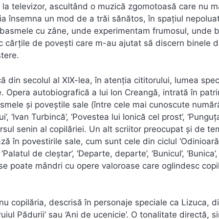
ă, la televizor, ascultând o muzică zgomotoasă care nu m
ia însemna un mod de a trăi sănătos, în spaţiul nepoluat
la basmele cu zâne, unde experimentam frumosul, unde b
c cărţile de poveşti care m-au ajutat să discern binele d
tere.
 din secolul al XIX-lea, în atenţia cititorului, lumea spec
ce. Opera autobiografică a lui Ion Creangă, intrată în patr
şi basmele şi poveştile sale (între cele mai cunoscute numă
i’, ‘Ivan Turbincă’, ‘Povestea lui Ionică cel prost’, ‘Punguţ
ul senin al copilăriei. Un alt scriitor preocupat şi de t
 în povestirile sale, cum sunt cele din ciclul ‘Odinioară’
‘Palatul de cleştar’, ‘Departe, departe’, ‘Bunicul’, ‘Bunica’,
XX se poate mândri cu opere valoroase care oglindesc copil
nu copilăria, descrisă în personaje speciale ca Lizuca, d
iul Pădurii’ sau ‘Ani de ucenicie’. O tonalitate directă, s