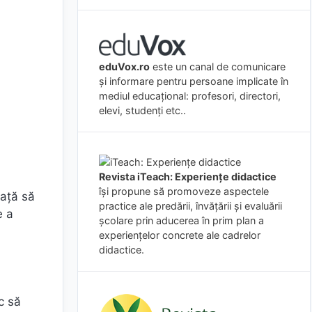
eduVox.ro
este un canal de comunicare
și informare pentru persoane implicate în
mediul educațional: profesori, directori,
elevi, studenți etc..
Revista iTeach: Experienţe didactice
îşi propune să promoveze aspectele
vață să
practice ale predării, învăţării şi evaluării
e a
şcolare prin aducerea în prim plan a
experienţelor concrete ale cadrelor
didactice.
c să