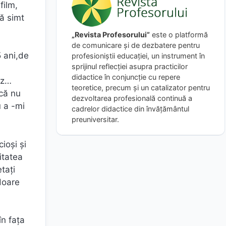
film,
mă simt
„Revista Profesorului”
este o platformă
de comunicare și de dezbatere pentru
5 ani,de
profesioniștii educației, un instrument în
sprijinul reflecției asupra practicilor
didactice în conjuncție cu repere
ez…
teoretice, precum și un catalizator pentru
 că nu
dezvoltarea profesională continuă a
u a -mi
cadrelor didactice din învățământul
preuniversitar.
ioşi şi
itatea
taţi
doare
în faţa