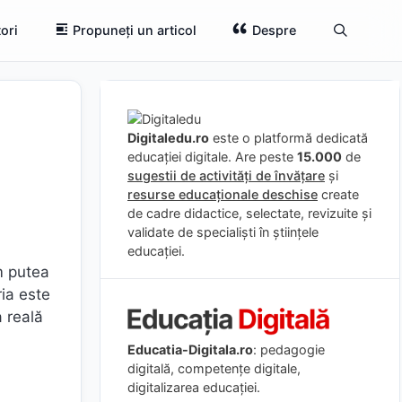
ori
Propuneți un articol
Despre
Digitaledu.ro
este o platformă dedicată
educației digitale. Are peste
15.000
de
sugestii de activități de învățare
și
resurse educaționale deschise
create
de cadre didactice, selectate, revizuite și
validate de specialiști în științele
educației.
m putea
ria este
a reală
Educatia-Digitala.ro
: pedagogie
digitală, competențe digitale,
digitalizarea educației.