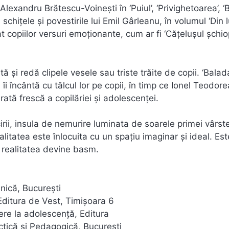
exandru Brătescu-Voineşti în ‘Puiul’, ‘Privighetoarea’, ‘B
 schiţele şi povestirile lui Emil Gârleanu, în volumul ‘Din
 copiilor versuri emoţionante, cum ar fi ‘Căţeluşul şchiop
tă şi redă clipele vesele sau triste trăite de copii. ‘Bala
 îi încântă cu tâlcul lor pe copii, în timp ce Ionel Teodor
vărată frescă a copilăriei şi adolescenţei.
icirii, insula de nemurire luminata de soarele primei vârst
 realitatea este înlocuita cu un spațiu imaginar și ideal. Es
iar realitatea devine basm.
hnică, Bucureşti
, Editura de Vest, Timişoara 6
ere la adolescenţă, Editura
actică şi Pedagogică, Bucureşti