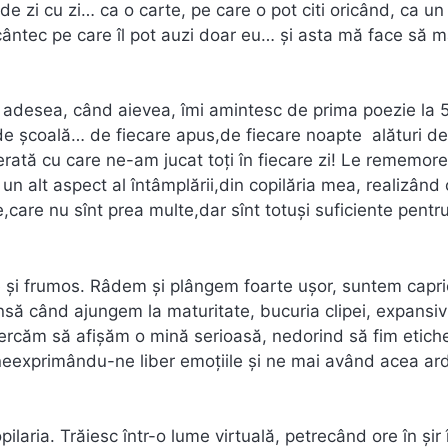
e zi cu zi… ca o carte, pe care o pot citi oricând, ca un 
 cântec pe care îl pot auzi doar eu… şi asta mă face să 
c adesea, când aievea, îmi amintesc de prima poezie la 
 de şcoală… de fiecare apus,de fiecare noapte alături de
erată cu care ne-am jucat toți în fiecare zi! Le rememor
un alt aspect al întâmplării,din copilăria mea, realizând
are nu sînt prea multe,dar sînt totuşi suficiente pentr
şi frumos. Râdem şi plângem foarte uşor, suntem capric
Însă când ajungem la maturitate, bucuria clipei, expansiv
cercăm să afişăm o mină serioasă, nedorind să fim etiche
, neexprimându-ne liber emoţiile şi ne mai având acea ar
laria. Trăiesc într-o lume virtuală, petrecând ore în şir 