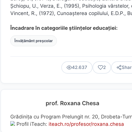
Şchiopu, U., Verza, E., (1995), Psihologia vârstelor, ci
Vincent, R., (1972), Cunoaşterea copilului, E.D.P., B
Încadrare în categoriile științelor educației:
Învățământ preșcolar
42.637
2
Shar
prof. Roxana Chesa
Grădinița cu Program Prelungit nr. 20, Drobeta-Tur
Profil iTeach:
iteach.ro/profesor/roxana.chesa