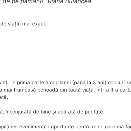
ă de pe pământ!” Riana Bulancea
 de viaţă, mai exact:
eți; în prima parte a copilariei (pana la 3 ani) copilul în
mai frumoasă perioadă din toată viața. Intr-a II-a part
ată.
tă, înconjurată de bine şi apărată de puritate.
copilăriei, evenimente importante pentru mine,care mă fa