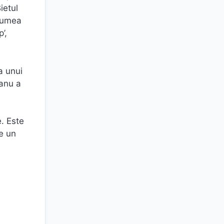
ietul
 lumea
’,
da unui
eanu a
e. Este
te un