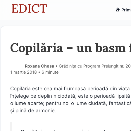
Sari
Prim
la
conținut
Copilăria – un basm f
Roxana Chesa
• Grădinița cu Program Prelungit nr. 2
1 martie 2018
• 6 minute
Copilăria este cea mai frumoasă perioadă din viața 
înțelege pe deplin niciodată, este o perioadă lipsită 
o lume aparte; pentru noi o lume ciudată, fantastică
și plină de armonie.