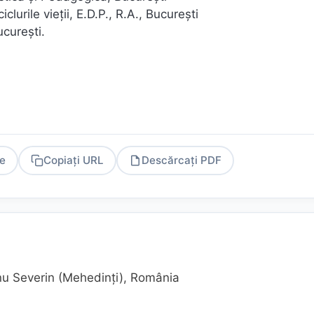
clurile vieţii, E.D.P., R.A., Bucureşti
ucureşti.
e
Copiați URL
Descărcați PDF
PDF
nu Severin (Mehedinţi), România