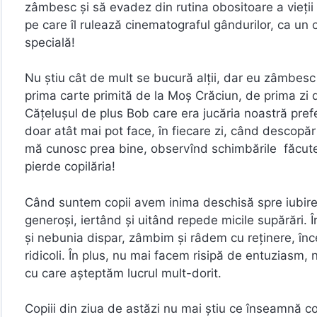
zâmbesc şi să evadez din rutina obositoare a vieţii d
pe care îl rulează cinematograful gândurilor, ca un
specială!
Nu ştiu cât de mult se bucură alţii, dar eu zâmbes
prima carte primită de la Moş Crăciun, de prima zi
Cățelușul de plus Bob care era jucăria noastră pref
doar atât mai pot face, în fiecare zi, când descopăr 
mă cunosc prea bine, observînd schimbările făcute,c
pierde copilăria!
Când suntem copii avem inima deschisă spre iubire 
generoşi, iertând şi uitând repede micile supărări. 
şi nebunia dispar, zâmbim şi râdem cu reţinere, în
ridicoli. În plus, nu mai facem risipă de entuziasm
cu care aşteptăm lucrul mult-dorit.
Copiii din ziua de astăzi nu mai ştiu ce înseamnă copi