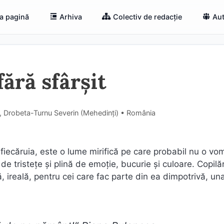
a pagină
Arhiva
Colectiv de redacție
Aut
ără sfârșit
0, Drobeta-Turnu Severin (Mehedinţi) • România
fiecăruia, este o lume mirifică pe care probabil nu o vo
de tristețe și plină de emoție, bucurie și culoare. Copilă
, ireală, pentru cei care fac parte din ea dimpotrivă, un