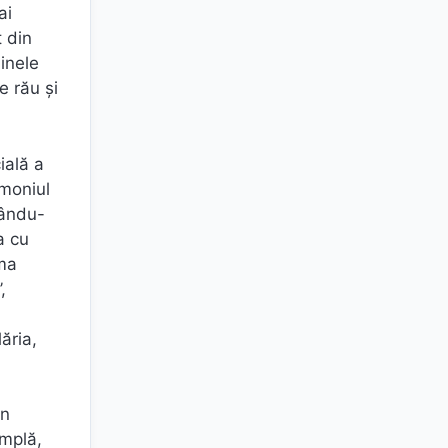
ai
 din
inele
e rău şi
ială a
imoniul
rându-
a cu
ema
,
ăria,
in
implă,