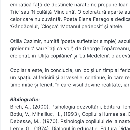
empatică faţă de destinele narate ne propune Ioan Al
Tric’ sau ‘Niculăiţă Minciună’. O coloratură aparte au
celor care nu cuvântă’. Poeta Elena Farago a dedicat
‘Gândăcelul’, ‘Cloşca’, ‘Motanul pedepsit’ şi altele.
Otilia Cazimir, numită ‘poeta sufletelor simple’, ascul
greier mic’ sau ‘Câţi ca voi!’, de George Topârceanu,
creionat, în ‘Uliţa copilăriei’ şi ‘La Medeleni’, o ade
Copilaria este, în concluzie, un loc și un timp al fer
un spațiu al fericirii și al veseliei continue, în care
timp mitic și fericit, în care visul devine realitate, 
Bibliografie:
Birch, A., (2000), Psihologia dezvoltării, Editura Te
Boţiu, V., Mihailiuc, H., (1993), Copilul şi lumea sa
Debesse, M., (1970), Psihologia copilului de la naşt
Leroy, G., (1974), Dialogul în educaţie, Editura Did