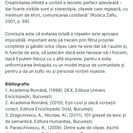
Creativitatea infinită a vorbirii e teoretic perfect adevărată –
dar foarte vizibile sunt și stereotipia, clișeele care reglează, cu
minimum de efort, comunicarea cotidiană” (Rodica Zafiu,
2001, p. 69).
Concluzia este că evitarea totală a clișeelor este aproape
imposibilă, important este să trecem prin filtrul propriei
conștiințe și gândiri orice clișeu care ne este dat să-l auzim și,
în funcție de asta, să judecăm dacă este necesar să-l folosim,
dacă îl putem înlocui cu o altă expresie, pentru a evita
uniformizarea limbajului cu un model impus de comunitate și
pentru a da un suflu viu și personal vorbirii noastre.
Bibliografie
1. Academia Română, (1998), DEX, Editura Univers
Enciclopedic, București;
2. Academia Română, (2010), Ești cool și dacă vorbești
corect, Editura Enciclopedic Gold, București;
3. Dragomirecu, A., Nicolae, Al., (2011), 101 greșeli de lexic și
de semantică, Editura Humanitas, București;
4. Paraschivescu, R., (2009), Dintre sute de clișee. Așchii