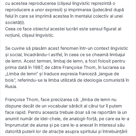
cu acestea reproducerea (clișeul lingvistic reprezintă o
reproducere a unor expresii) și imprimarea (judecând după
felul în care se imprimă acestea în mentalul colectiv al unei
societăți).
Ceea ce face obiectul acestei lucrări este sensul figurat al
noțiunii, clișeul lingvistic.
Se cuvine să plasăm acest fenomen într-un context lingvistic
și social, încadrându-l astfel, în ceea ce se cheamă limbajul
de lemn. Acest termen, limbaj de lemn, a fost folosit pentru
prima dată în 1987, de către Françoise Thom, în lucrarea sa
„Limba de lemn” și traduce expresia franceză „langue de
bois”, referindu-se la limba utilizată de ideologia comunistă în
Rusia.
Françoise Thom, face precizarea că: „limba de lemn nu
dispune decât de un vocabular sărăcit al cărui tur îl putem
face rapid. Pentru aceasta trebuie doar să ne raportăm la un
anumit număr de idei-cheie, de analogii-forță, pe care ea le-a
împrumutat de aiurea și pe care le-a anexat în interesul său
datorită puterii lor de atracție asupra spiritului și întrebuințării