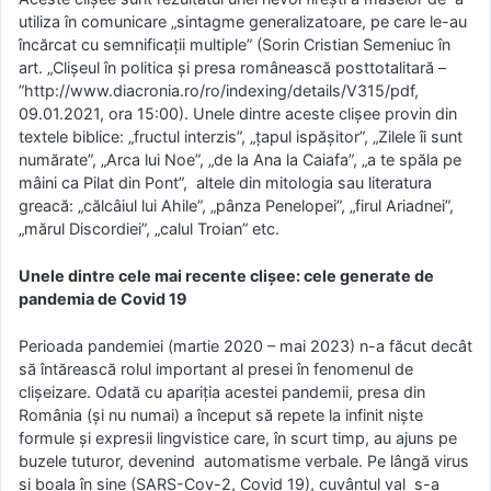
utiliza în comunicare „sintagme generalizatoare, pe care le-au
încărcat cu semnificații multiple” (Sorin Cristian Semeniuc în
art. „Clișeul în politica și presa românească posttotalitară –
”http://www.diacronia.ro/ro/indexing/details/V315/pdf,
09.01.2021, ora 15:00). Unele dintre aceste clișee provin din
textele biblice: „fructul interzis”, „țapul ispășitor”, „Zilele îi sunt
numărate”, „Arca lui Noe”, „de la Ana la Caiafa”, „a te spăla pe
mâini ca Pilat din Pont”, altele din mitologia sau literatura
greacă: „călcâiul lui Ahile”, „pânza Penelopei”, „firul Ariadnei”,
„mărul Discordiei”, „calul Troian” etc.
Unele dintre cele mai recente clișee: cele generate de
pandemia de Covid 19
Perioada pandemiei (martie 2020 – mai 2023) n-a făcut decât
să întărească rolul important al presei în fenomenul de
clișeizare. Odată cu apariția acestei pandemii, presa din
România (și nu numai) a început să repete la infinit niște
formule și expresii lingvistice care, în scurt timp, au ajuns pe
buzele tuturor, devenind automatisme verbale. Pe lângă virus
și boala în sine (SARS-Cov-2, Covid 19), cuvântul val s-a