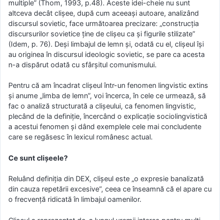
multiple” (Thom, 1993, p.48). Aceste idei-cheie nu sunt
altceva decât clișee, după cum aceeași autoare, analizând
discursul sovietic, face următoarea precizare: „construcția
discursurilor sovietice ține de clișeu ca și figurile stilizate”
(Idem, p. 76). Deși limbajul de lemn și, odată cu el, clișeul își
au originea în discursul ideologic sovietic, se pare ca acesta
n-a dispărut odată cu sfârșitul comunismului.
Pentru că am încadrat clișeul într-un fenomen lingvistic extins
și anume „limba de lemn”, voi încerca, în cele ce urmează, să
fac o analiză structurată a clișeului, ca fenomen lingvistic,
plecând de la definiție, încercând o explicație sociolingvistică
a acestui fenomen și dând exemplele cele mai concludente
care se regăsesc în lexicul românesc actual.
Ce sunt clișeele?
Reluând definiția din DEX, clișeul este „o expresie banalizată
din cauza repetării excesive”, ceea ce înseamnă că el apare cu
o frecvență ridicată în limbajul oamenilor.