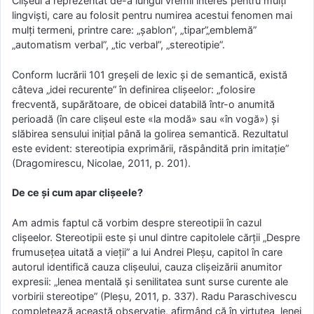
Clișeul a reprezentat de-a lungul vremii interes pentru mulți
lingviști, care au folosit pentru numirea acestui fenomen mai
mulți termeni, printre care: „șablon”, „tipar”„emblemă”
„automatism verbal”, „tic verbal”, „stereotipie”.
Conform lucrării 101 greșeli de lexic și de semantică, există
câteva „idei recurente” în definirea clișeelor: „folosire
frecventă, supărătoare, de obicei databilă într-o anumită
perioadă (în care clișeul este «la modă» sau «în vogă») și
slăbirea sensului inițial până la golirea semantică. Rezultatul
este evident: stereotipia exprimării, răspândită prin imitație”
(Dragomirescu, Nicolae, 2011, p. 201).
De ce și cum apar clișeele?
Am admis faptul că vorbim despre stereotipii în cazul
clișeelor. Stereotipii este și unul dintre capitolele cărții „Despre
frumusețea uitată a vieții” a lui Andrei Pleșu, capitol în care
autorul identifică cauza clișeului, cauza clișeizării anumitor
expresii: „lenea mentală și senilitatea sunt surse curente ale
vorbirii stereotipe” (Pleșu, 2011, p. 337). Radu Paraschivescu
completează această observație, afirmând că în virtutea lenei