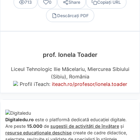
713
0
Share
Copiați URL
Descărcați PDF
PDF
prof. Ionela Toader
Liceul Tehnologic Ilie Măcelariu, Miercurea Sibiului
(Sibiu), România
Profil iTeach:
iteach.ro/profesor/ionela.toader
Digitaledu.ro
este o platformă dedicată educației digitale.
Are peste
15.000
de
sugestii de activități de învățare
și
resurse educaționale deschise
create de cadre didactice,
selectate, revizuite și validate de specialiști în științele