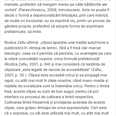
mentale „preferăm să mergem mereu pe căile bătătorite ale
vorbirii” (Paraschivescu, 2009, Introducere). Asta nu poate fi
decât o formă a depersonalizării limbajului, prin care indivizii,
de multe ori involuntar, nu se exprimă viu, printr-un proces de
gândire proprie, preferând să adopte forme de exprimare
prefabricate, să imite.
Rodica Zafiu afirmă: „clișeul aparține unei tradiții autohtone a
publicisticii în «limbaj de lemn», fără a fi însă clar marcat
ideologic: ceea ce îi permite să persiste, cu avantajele pe care
le oferă comodității noastre, orice formulă prefabricată”
(Rodica Zafiu, 2001, p. 64) și mai consideră că tendința de
clișeizare „este legată de nevoia de accesibilitate” (Zafiu,
2007, p. 35 ). Clișeul este accesibil oricui și se propagă mai
rapid, cu atât mai mult în zilele noastre, când mass-media și
rețelele de socializare sunt la îndemâna oricui. Pentru o limbă
însă, aceste clișee nu sunt de bun augur, pentru că pot
interfera cu procesul de cultivare a limbii respective.
Cultivarea limbii înseamnă și protejarea acesteia de aceste
clișee, care golesc limbajul de orice expresivitate. Cert este
că o expresie, cu cât este utilizată mai mult, cu atât mai mult