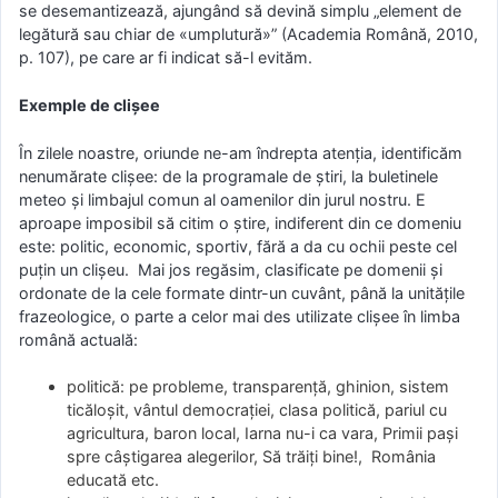
se desemantizează, ajungând să devină simplu „element de
legătură sau chiar de «umplutură»” (Academia Română, 2010,
p. 107), pe care ar fi indicat să-l evităm.
Exemple de clișee
În zilele noastre, oriunde ne-am îndrepta atenția, identificăm
nenumărate clișee: de la programale de știri, la buletinele
meteo și limbajul comun al oamenilor din jurul nostru. E
aproape imposibil să citim o știre, indiferent din ce domeniu
este: politic, economic, sportiv, fără a da cu ochii peste cel
puțin un clișeu. Mai jos regăsim, clasificate pe domenii și
ordonate de la cele formate dintr-un cuvânt, până la unitățile
frazeologice, o parte a celor mai des utilizate clișee în limba
română actuală:
politică: pe probleme, transparență, ghinion, sistem
ticăloșit, vântul democrației, clasa politică, pariul cu
agricultura, baron local, Iarna nu-i ca vara, Primii pași
spre câștigarea alegerilor, Să trăiți bine!, România
educată etc.