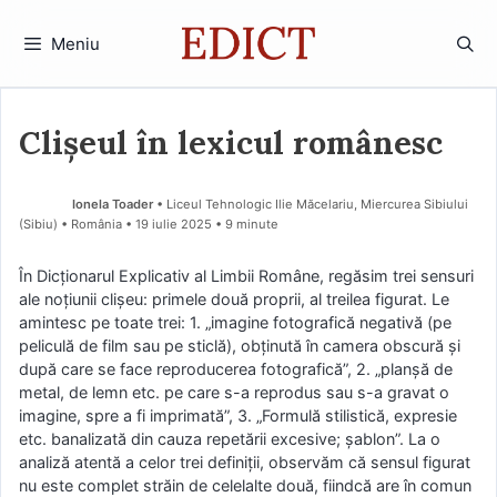
Sari
la
Meniu
conținut
Clișeul în lexicul românesc
Ionela Toader
• Liceul Tehnologic Ilie Măcelariu, Miercurea Sibiului
(Sibiu) • România
19 iulie 2025
• 9 minute
În Dicționarul Explicativ al Limbii Române, regăsim trei sensuri
ale noțiunii clișeu: primele două proprii, al treilea figurat. Le
amintesc pe toate trei: 1. „imagine fotografică negativă (pe
peliculă de film sau pe sticlă), obținută în camera obscură și
după care se face reproducerea fotografică”, 2. „planșă de
metal, de lemn etc. pe care s-a reprodus sau s-a gravat o
imagine, spre a fi imprimată”, 3. „Formulă stilistică, expresie
etc. banalizată din cauza repetării excesive; șablon”. La o
analiză atentă a celor trei definiții, observăm că sensul figurat
nu este complet străin de celelalte două, fiindcă are în comun