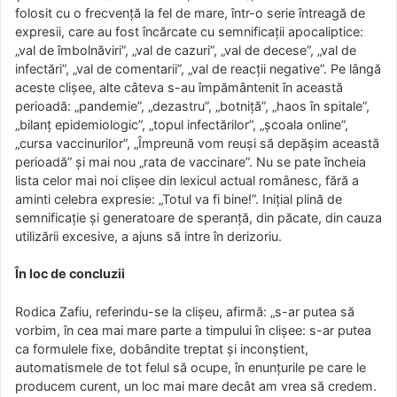
folosit cu o frecvență la fel de mare, într-o serie întreagă de
expresii, care au fost încărcate cu semnificații apocaliptice:
„val de îmbolnăviri”, „val de cazuri”, „val de decese”, „val de
infectări”, „val de comentarii”, „val de reacții negative”. Pe lângă
aceste clișee, alte câteva s-au împământenit în această
perioadă: „pandemie”, „dezastru”, „botniță”, „haos în spitale”,
„bilanț epidemiologic”, „topul infectărilor”, „școala online”,
„cursa vaccinurilor”, „Împreună vom reuși să depășim această
perioadă” și mai nou „rata de vaccinare”. Nu se pate încheia
lista celor mai noi clișee din lexicul actual românesc, fără a
aminti celebra expresie: „Totul va fi bine!”. Inițial plină de
semnificație și generatoare de speranță, din păcate, din cauza
utilizării excesive, a ajuns să intre în derizoriu.
În loc de concluzii
Rodica Zafiu, referindu-se la clișeu, afirmă: „s-ar putea să
vorbim, în cea mai mare parte a timpului în clișee: s-ar putea
ca formulele fixe, dobândite treptat și inconștient,
automatismele de tot felul să ocupe, în enunțurile pe care le
producem curent, un loc mai mare decât am vrea să credem.