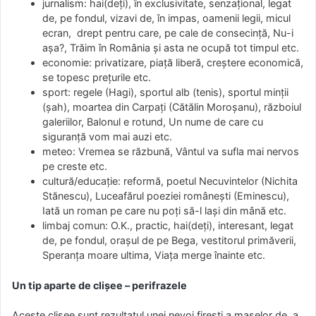
jurnalism: hai(deți), în exclusivitate, senzațional, legat
de, pe fondul, vizavi de, în impas, oamenii legii, micul
ecran, drept pentru care, pe cale de consecință, Nu-i
așa?, Trăim în România și asta ne ocupă tot timpul etc.
economie: privatizare, piață liberă, creștere economică,
se topesc prețurile etc.
sport: regele (Hagi), sportul alb (tenis), sportul minții
(șah), moartea din Carpați (Cătălin Moroșanu), războiul
galeriilor, Balonul e rotund, Un nume de care cu
siguranță vom mai auzi etc.
meteo: Vremea se răzbună, Vântul va sufla mai nervos
pe creste etc.
cultură/educație: reformă, poetul Necuvintelor (Nichita
Stănescu), Luceafărul poeziei românești (Eminescu),
Iată un roman pe care nu poți să-l lași din mână etc.
limbaj comun: O.K., practic, hai(deți), interesant, legat
de, pe fondul, orașul de pe Bega, vestitorul primăverii,
Speranța moare ultima, Viața merge înainte etc.
Un tip aparte de clișee – perifrazele
Aceste clișee sunt rezultatul unei nevoi firești a maselor de a