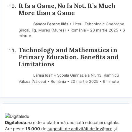
It Is a Game, No Is Not. It’s Much
More than a Game
Sándor Ferenc Illés
• Liceul Tehnologic Gheorghe
Șincai, Tg. Mureș (Mureş) • România
28 martie 2025
• 6
minute
Technology and Mathematics in
Primary Education. Benefits and
Limitations
Larisa Iosif
• Școala Gimnazială Nr. 13, Râmnicu
Vâlcea (Vâlcea) • România
20 martie 2025
• 6 minute
Digitaledu.ro
este o platformă dedicată educației digitale.
Are peste
15.000
de
sugestii de activități de învățare
și