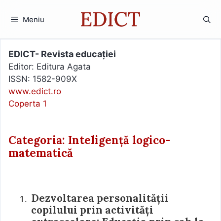
Sari
la
Meniu
conținut
EDICT- Revista educației
Editor: Editura Agata
ISSN: 1582-909X
www.edict.ro
Coperta 1
Categoria: Inteligență logico-
matematică
Dezvoltarea personalității
copilului prin activități