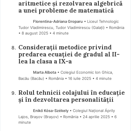
aritmetice și rezolvarea algebrică
a unei probleme de matematică
Florentina-Adriana Groparu
• Liceul Tehnologic
Tudor Vladimirescu, Tudor Vladimirescu (Galaţi) • România
8 august 2025
• 4 minute
Considerații metodice privind
predarea ecuației de gradul al II-
lea la clasa a IX-a
Marta Albota
• Colegiul Economic Ion Ghica,
Bacău (Bacău) • România
16 iulie 2025
• 4 minute
Rolul tehnicii colajului în educație
și în dezvoltarea personalității
Enikő Kósa-Székely
• Colegiul Național Áprily
Lajos, Brașov (Braşov) • România
24 aprilie 2025
• 6
minute