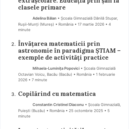
extrașcolare: Educația prin șah la
clasele primare
Adelina Bălan
• Școala Gimnazială Dănilă Stupar,
Rușii-Munți (Mureş) • România
17 martie 2026
• 4
minute
Învățarea matematicii prin
astronomie în paradigma ȘTIAM –
exemple de activități practice
Mihaela-Luminița Popovici
• Școala Gimnazială
Octavian Voicu, Bacău (Bacău) • România
1 februarie
2026
• 7 minute
Copilărind cu matematica
Constantin Cristinel Diaconu
• Școala Gimnazială,
Puiești (Buzău) • România
25 octombrie 2025
• 5
minute