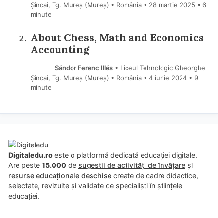
Șincai, Tg. Mureș (Mureş) • România
28 martie 2025
• 6
minute
About Chess, Math and Economics
Accounting
Sándor Ferenc Illés
• Liceul Tehnologic Gheorghe
Șincai, Tg. Mureș (Mureş) • România
4 iunie 2024
• 9
minute
Digitaledu.ro
este o platformă dedicată educației digitale.
Are peste
15.000
de
sugestii de activități de învățare
și
resurse educaționale deschise
create de cadre didactice,
selectate, revizuite și validate de specialiști în științele
educației.