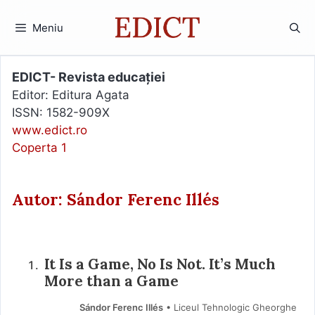
Sari
la
Meniu
conținut
EDICT- Revista educației
Editor: Editura Agata
ISSN: 1582-909X
www.edict.ro
Coperta 1
Autor: Sándor Ferenc Illés
It Is a Game, No Is Not. It’s Much
More than a Game
Sándor Ferenc Illés
• Liceul Tehnologic Gheorghe