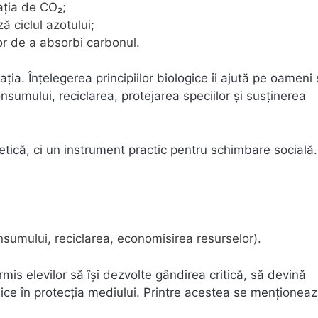
ația de CO₂;
ă ciclul azotului;
r de a absorbi carbonul.
ția. Înțelegerea principiilor biologice îi ajută pe oameni
mului, reciclarea, protejarea speciilor și susținerea
etică, ci un instrument practic pentru schimbare socială.
umului, reciclarea, economisirea resurselor).
rmis elevilor să își dezvolte gândirea critică, să devină
lice în protecția mediului. Printre acestea se menționea