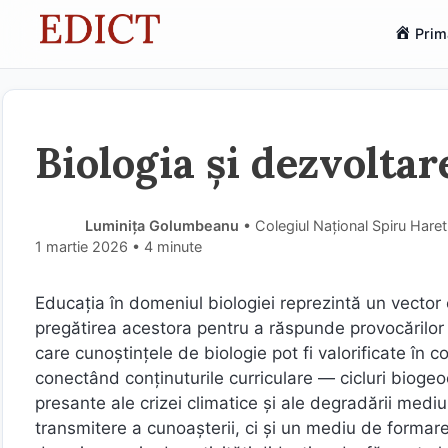
Sari
Prim
la
conținut
Biologia și dezvoltar
Luminița Golumbeanu
• Colegiul Național Spiru Haret
1 martie 2026
• 4 minute
Educația în domeniul biologiei reprezintă un vector e
pregătirea acestora pentru a răspunde provocărilor 
care cunoștințele de biologie pot fi valorificate în c
conectând conținuturile curriculare — cicluri biogeo
presante ale crizei climatice și ale degradării medi
transmitere a cunoașterii, ci și un mediu de formare