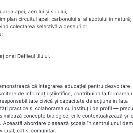
area apei, aerului și solului;
plan circuitul apei, carbonului și al azotului în natură;
ivind colectarea selectivă a deșeurilor;
e;
țional Defileul Jiului.
 demonstrează că integrarea educației pentru dezvoltare
mitere de informații științifice, contribuind la formarea 
responsabilitate civică și capacitate de acțiune în fața
tăți practice și colaborarea cu instituții de profil — pre
asimilează concepte biologice, ci le contextualizează și l
. Această abordare plasează școala în centrul unui dem
vidual, cât și comunitar.