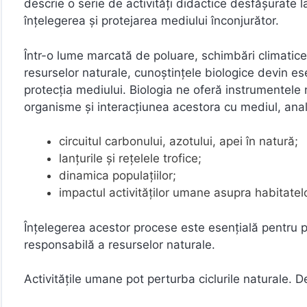
descrie o serie de activități didactice desfășurate la 
înțelegerea și protejarea mediului înconjurător.
Într-o lume marcată de poluare, schimbări climatice,
resurselor naturale, cunoștințele biologice devin ese
protecția mediului. Biologia ne oferă instrumentele 
organisme și interacțiunea acestora cu mediul, ana
circuitul carbonului, azotului, apei în natură;
lanțurile și rețelele trofice;
dinamica populațiilor;
impactul activităților umane asupra habitatelo
Înțelegerea acestor procese este esențială pentru p
responsabilă a resurselor naturale.
Activitățile umane pot perturba ciclurile naturale. 