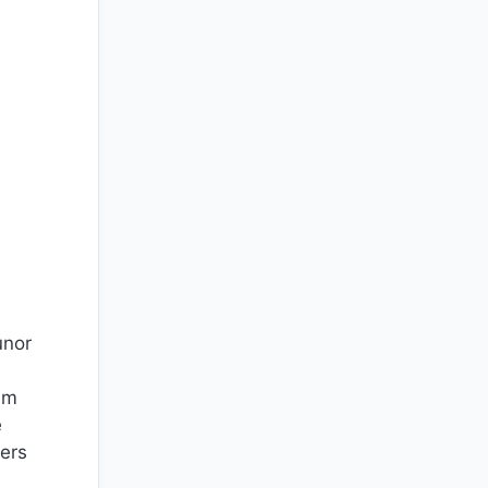
unor
cum
e
ers