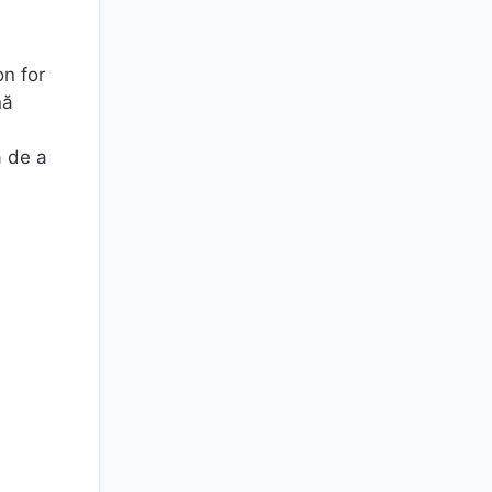
on for
nă
a de a