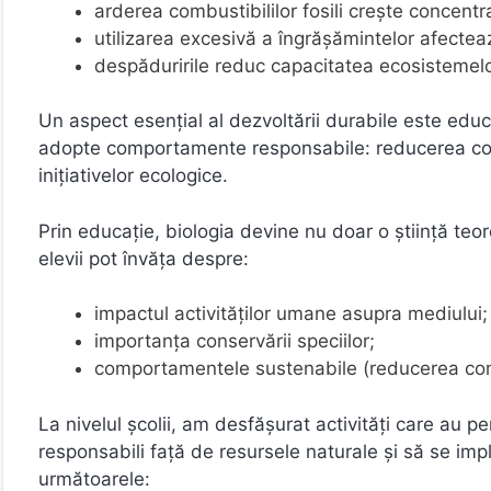
arderea combustibililor fosili crește concentr
utilizarea excesivă a îngrășămintelor afecteaz
despăduririle reduc capacitatea ecosistemelo
Un aspect esențial al dezvoltării durabile este educa
adopte comportamente responsabile: reducerea consu
inițiativelor ecologice.
Prin educație, biologia devine nu doar o știință teor
elevii pot învăța despre:
impactul activităților umane asupra mediului;
importanța conservării speciilor;
comportamentele sustenabile (reducerea cons
La nivelul școlii, am desfășurat activități care au pe
responsabili față de resursele naturale și să se imp
următoarele: