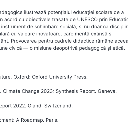
 pedagogice ilustrează potențialul educației școlare de a
, în acord cu obiectivele trasate de UNESCO prin Educati
 instrument de schimbare socială, și nu doar ca discipli
ulară cu valoare inovatoare, care merită extinsă și
țământ. Provocarea pentru cadrele didactice rămâne acee
cțiune civică — o misiune deopotrivă pedagogică și etică.
ture. Oxford: Oxford University Press.
. Climate Change 2023: Synthesis Report. Geneva.
eport 2022. Gland, Switzerland.
pment: A Roadmap. Paris.