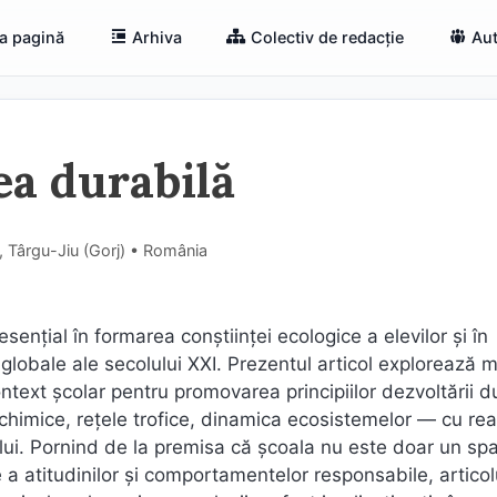
a pagină
Arhiva
Colectiv de redacție
Aut
ea durabilă
, Târgu-Jiu (Gorj) • România
sențial în formarea conștiinței ecologice a elevilor și în
globale ale secolului XXI. Prezentul articol explorează m
ontext școlar pentru promovarea principiilor dezvoltării d
chimice, rețele trofice, dinamica ecosistemelor — cu real
ului. Pornind de la premisa că școala nu este doar un sp
 a atitudinilor și comportamentelor responsabile, articol