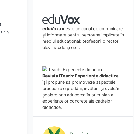
a
eduVox.ro
este un canal de comunicare
ne și
și informare pentru persoane implicate în
mediul educațional: profesori, directori,
elevi, studenți etc..
Revista iTeach: Experienţe didactice
îşi propune să promoveze aspectele
practice ale predării, învăţării şi evaluării
şcolare prin aducerea în prim plan a
experienţelor concrete ale cadrelor
didactice.