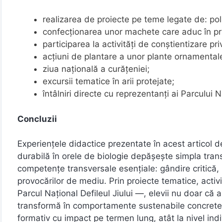
realizarea de proiecte pe teme legate de: polu
confecționarea unor machete care aduc în prim 
participarea la activități de conștientizare pr
acțiuni de plantare a unor plante ornamental
ziua națională a curățeniei;
excursii tematice în arii protejate;
întâlniri directe cu reprezentanți ai Parcului Na
Concluzii
Experiențele didactice prezentate în acest articol
durabilă în orele de biologie depășește simpla trans
competențe transversale esențiale: gândire critică, 
provocărilor de mediu. Prin proiecte tematice, activi
Parcul Național Defileul Jiului —, elevii nu doar că 
transformă în comportamente sustenabile concrete
formativ cu impact pe termen lung, atât la nivel indi