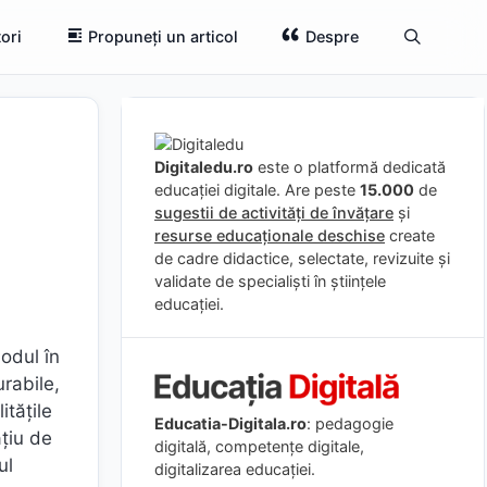
ori
Propuneți un articol
Despre
Digitaledu.ro
este o platformă dedicată
educației digitale. Are peste
15.000
de
sugestii de activități de învățare
și
resurse educaționale deschise
create
de cadre didactice, selectate, revizuite și
validate de specialiști în științele
educației.
odul în
urabile,
itățile
Educatia-Digitala.ro
: pedagogie
ațiu de
digitală, competențe digitale,
ul
digitalizarea educației.