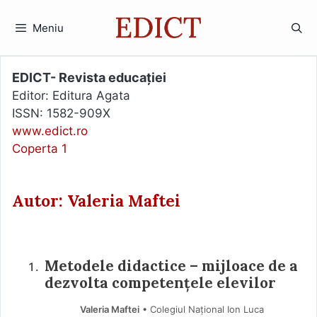
Sari
la
Meniu
conținut
EDICT- Revista educației
Editor: Editura Agata
ISSN: 1582-909X
www.edict.ro
Coperta 1
Autor: Valeria Maftei
Metodele didactice – mijloace de a
dezvolta competențele elevilor
Valeria Maftei
• Colegiul Național Ion Luca