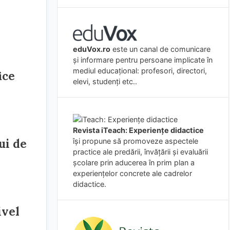
eduVox.ro
este un canal de comunicare
și informare pentru persoane implicate în
mediul educațional: profesori, directori,
ice
elevi, studenți etc..
Revista iTeach: Experienţe didactice
ui de
îşi propune să promoveze aspectele
practice ale predării, învăţării şi evaluării
şcolare prin aducerea în prim plan a
experienţelor concrete ale cadrelor
didactice.
ivel