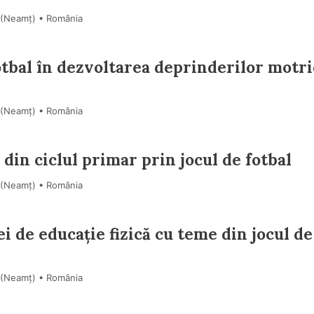
i (Neamţ) • România
otbal în dezvoltarea deprinderilor motri
i (Neamţ) • România
 din ciclul primar prin jocul de fotbal
i (Neamţ) • România
i de educație fizică cu teme din jocul de
i (Neamţ) • România