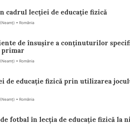
n cadrul lecției de educație fizică
i (Neamţ) • România
iente de însușire a conținuturilor specif
l primar
i (Neamţ) • România
i de educație fizică prin utilizarea jocul
i (Neamţ) • România
de fotbal în lecția de educație fizică la n