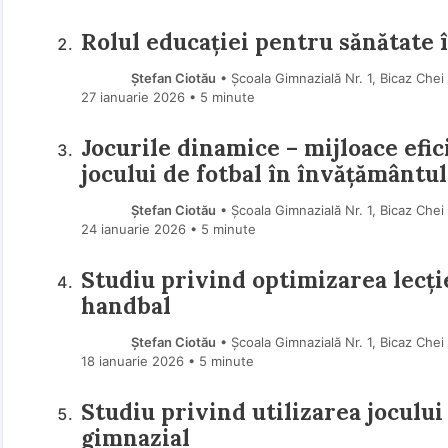
Rolul educației pentru sănătate î
Ștefan Ciotău
• Școala Gimnazială Nr. 1, Bicaz Che
27 ianuarie 2026
• 5 minute
Jocurile dinamice – mijloace efic
jocului de fotbal în învățământu
Ștefan Ciotău
• Școala Gimnazială Nr. 1, Bicaz Che
24 ianuarie 2026
• 5 minute
Studiu privind optimizarea lecție
handbal
Ștefan Ciotău
• Școala Gimnazială Nr. 1, Bicaz Che
18 ianuarie 2026
• 5 minute
Studiu privind utilizarea jocului 
gimnazial