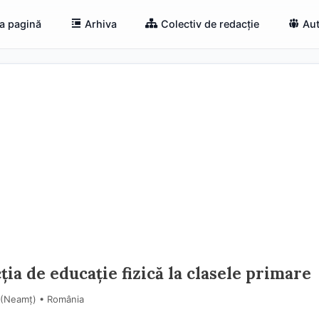
a pagină
Arhiva
Colectiv de redacție
Aut
ția de educație fizică la clasele primare
i (Neamţ) • România