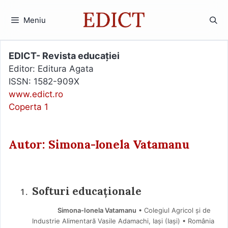
Sari
la
Meniu
conținut
EDICT- Revista educației
Editor: Editura Agata
ISSN: 1582-909X
www.edict.ro
Coperta 1
Autor: Simona-Ionela Vatamanu
Softuri educaționale
Simona-Ionela Vatamanu
• Colegiul Agricol și de
Industrie Alimentară Vasile Adamachi, Iași (Iaşi) • România