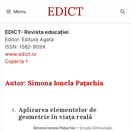
Sari
la
Meniu
conținut
EDICT- Revista educației
Editor: Editura Agata
ISSN: 1582-909X
www.edict.ro
Coperta 1
Autor: Simona Ionela Pațachia
Aplicarea elementelor de
geometrie în viața reală
Simona Ionela Pațachia
• Școala Gimnazială,