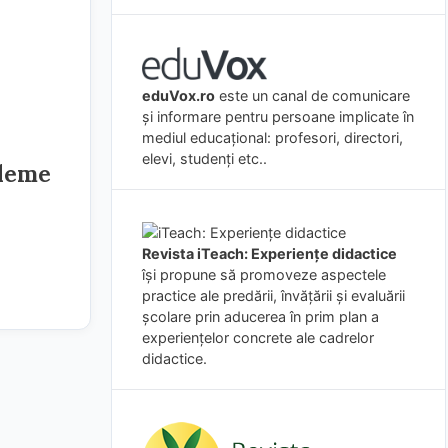
eduVox.ro
este un canal de comunicare
și informare pentru persoane implicate în
mediul educațional: profesori, directori,
elevi, studenți etc..
bleme
Revista iTeach: Experienţe didactice
îşi propune să promoveze aspectele
practice ale predării, învăţării şi evaluării
şcolare prin aducerea în prim plan a
experienţelor concrete ale cadrelor
didactice.