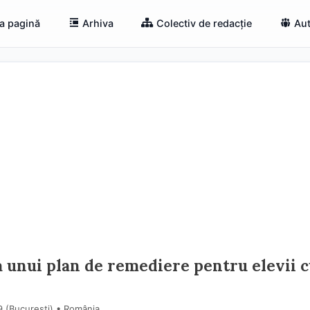
a pagină
Arhiva
Colectiv de redacție
Aut
unui plan de remediere pentru elevii c
9 (Bucureşti) • România