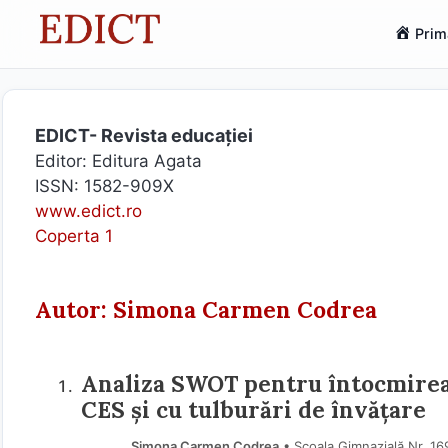
Sari
Prim
la
conținut
EDICT- Revista educației
Editor: Editura Agata
ISSN: 1582-909X
www.edict.ro
Coperta 1
Autor: Simona Carmen Codrea
Analiza SWOT pentru întocmirea 
CES și cu tulburări de învățare
Simona Carmen Codrea
• Școala Gimnazială Nr. 16