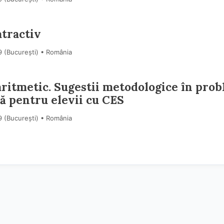
atractiv
9 (Bucureşti) • România
aritmetic. Sugestii metodologice în pro
tă pentru elevii cu CES
9 (Bucureşti) • România