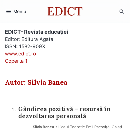
Sari
la
Meniu
conținut
EDICT- Revista educației
Editor: Editura Agata
ISSN: 1582-909X
www.edict.ro
Coperta 1
Autor: Silvia Banea
Gândirea pozitivă – resursă în
dezvoltarea personală
Silvia Banea
• Liceul Teoretic Emil Racoviță, Galați