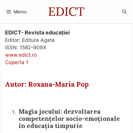
Sari
la
Meniu
conținut
EDICT- Revista educației
Editor: Editura Agata
ISSN: 1582-909X
www.edict.ro
Coperta 1
Autor: Roxana-Maria Pop
Magia jocului: dezvoltarea
competențelor socio-emoționale
în educația timpurie