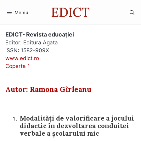
Sari
la
Meniu
conținut
EDICT- Revista educației
Editor: Editura Agata
ISSN: 1582-909X
www.edict.ro
Coperta 1
Autor: Ramona Gîrleanu
Modalități de valorificare a jocului
didactic în dezvoltarea conduitei
verbale a școlarului mic