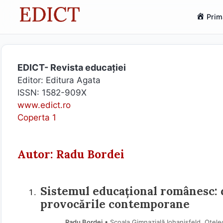
Sari
Prim
la
conținut
EDICT- Revista educației
Editor: Editura Agata
ISSN: 1582-909X
www.edict.ro
Coperta 1
Autor: Radu Bordei
Sistemul educațional românesc: d
provocările contemporane
Radu Bordei
• Școala Gimnazială Iohanisfeld, Otele