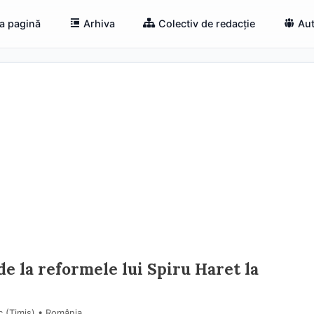
a pagină
Arhiva
Colectiv de redacție
Aut
e la reformele lui Spiru Haret la
c (Timiş) • România