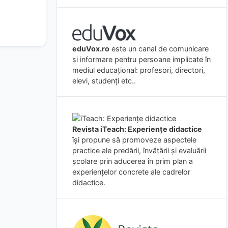
eduVox.ro
este un canal de comunicare
și informare pentru persoane implicate în
mediul educațional: profesori, directori,
elevi, studenți etc..
Revista iTeach: Experienţe didactice
îşi propune să promoveze aspectele
practice ale predării, învăţării şi evaluării
şcolare prin aducerea în prim plan a
experienţelor concrete ale cadrelor
didactice.