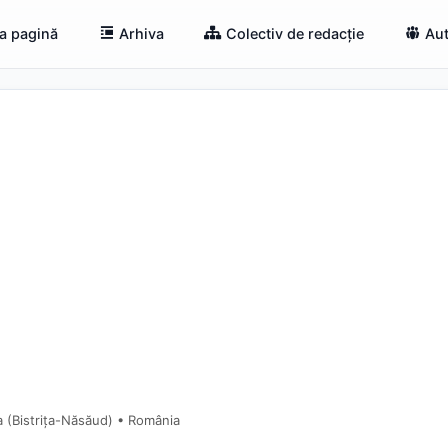
a pagină
Arhiva
Colectiv de redacție
Aut
a (Bistriţa-Năsăud) • România