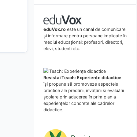
eduVox.ro
este un canal de comunicare
și informare pentru persoane implicate în
mediul educațional: profesori, directori,
elevi, studenți etc..
Revista iTeach: Experienţe didactice
îşi propune să promoveze aspectele
practice ale predării, învăţării şi evaluării
şcolare prin aducerea în prim plan a
experienţelor concrete ale cadrelor
didactice.