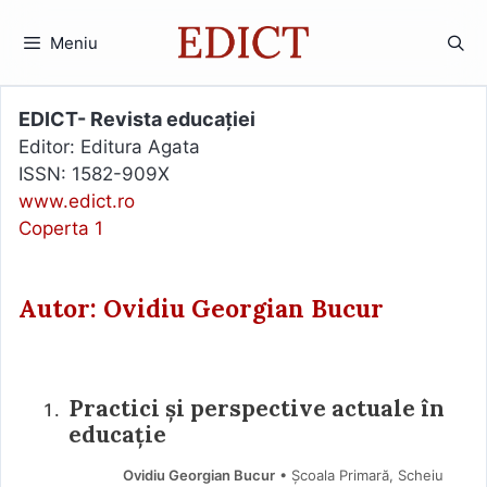
Sari
la
Meniu
conținut
EDICT- Revista educației
Editor: Editura Agata
ISSN: 1582-909X
www.edict.ro
Coperta 1
Autor: Ovidiu Georgian Bucur
Practici și perspective actuale în
educație
Ovidiu Georgian Bucur
• Școala Primară, Scheiu