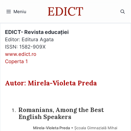
Sari
la
Meniu
conținut
EDICT- Revista educației
Editor: Editura Agata
ISSN: 1582-909X
www.edict.ro
Coperta 1
Autor: Mirela-Violeta Preda
Romanians, Among the Best
English Speakers
Mirela-Violeta Preda
• Școala Gimnazială Mihai