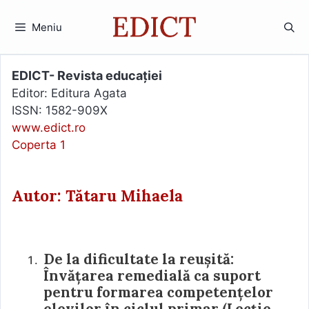
Sari
la
Meniu
conținut
EDICT- Revista educației
Editor: Editura Agata
ISSN: 1582-909X
www.edict.ro
Coperta 1
Autor: Tătaru Mihaela
De la dificultate la reușită:
Învățarea remedială ca suport
pentru formarea competențelor
elevilor în ciclul primar (Lecție