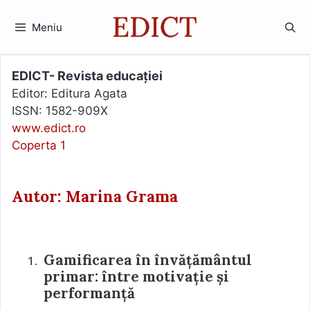
Sari
la
Meniu
conținut
EDICT- Revista educației
Editor: Editura Agata
ISSN: 1582-909X
www.edict.ro
Coperta 1
Autor: Marina Grama
Gamificarea în învățământul
primar: între motivație și
performanță