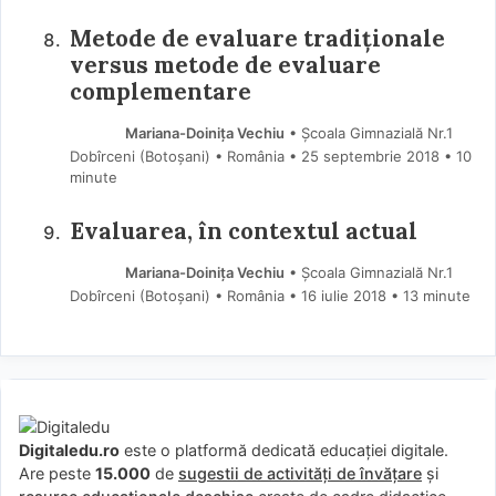
Metode de evaluare tradiționale
versus metode de evaluare
complementare
Mariana-Doinița Vechiu
• Școala Gimnazială Nr.1
Dobîrceni (Botoşani) • România
25 septembrie 2018
• 10
minute
Evaluarea, în contextul actual
Mariana-Doinița Vechiu
• Școala Gimnazială Nr.1
Dobîrceni (Botoșani) • România
16 iulie 2018
• 13 minute
Digitaledu.ro
este o platformă dedicată educației digitale.
Are peste
15.000
de
sugestii de activități de învățare
și