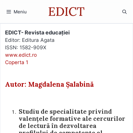
Sari
la
Meniu
conținut
EDICT- Revista educației
Editor: Editura Agata
ISSN: 1582-909X
www.edict.ro
Coperta 1
Autor: Magdalena Șalabină
Studiu de specialitate privind
valențele formative ale cercurilor
de lectură în dezvoltarea
profilului de competențe al