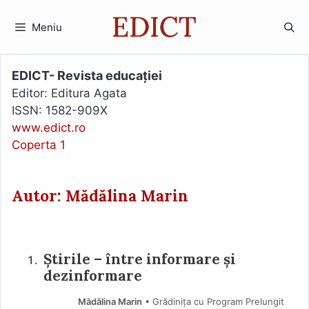
Sari
la
Meniu
conținut
EDICT- Revista educației
Editor: Editura Agata
ISSN: 1582-909X
www.edict.ro
Coperta 1
Autor: Mădălina Marin
Ştirile – între informare şi
dezinformare
Mădălina Marin
• Grădinița cu Program Prelungit