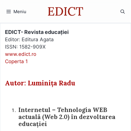
Sari
la
Meniu
conținut
EDICT- Revista educației
Editor: Editura Agata
ISSN: 1582-909X
www.edict.ro
Coperta 1
Autor: Luminița Radu
Internetul – Tehnologia WEB
actuală (Web 2.0) în dezvoltarea
educației