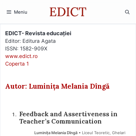
Sari
la
Meniu
conținut
EDICT- Revista educației
Editor: Editura Agata
ISSN: 1582-909X
www.edict.ro
Coperta 1
Autor: Luminița Melania Dîngă
Feedback and Assertiveness in
Teacher’s Communication
Luminița Melania Dîngă
• Liceul Teoretic, Ghelari