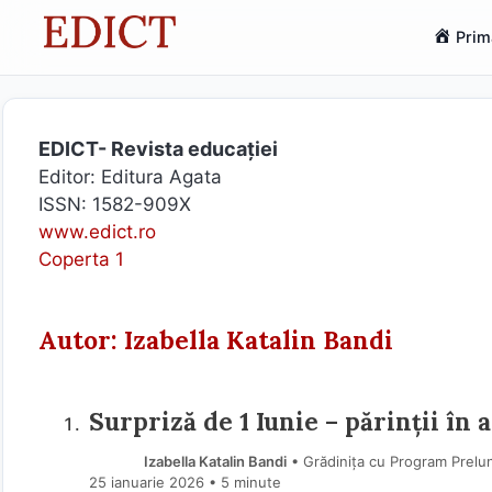
Sari
Prim
la
conținut
EDICT- Revista educației
Editor: Editura Agata
ISSN: 1582-909X
www.edict.ro
Coperta 1
Autor: Izabella Katalin Bandi
Surpriză de 1 Iunie – părinții în 
Izabella Katalin Bandi
• Grădinița cu Program Prelun
25 ianuarie 2026
• 5 minute