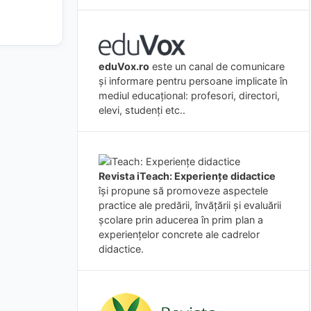
eduVox.ro
este un canal de comunicare
și informare pentru persoane implicate în
mediul educațional: profesori, directori,
elevi, studenți etc..
Revista iTeach: Experienţe didactice
îşi propune să promoveze aspectele
practice ale predării, învăţării şi evaluării
şcolare prin aducerea în prim plan a
experienţelor concrete ale cadrelor
didactice.