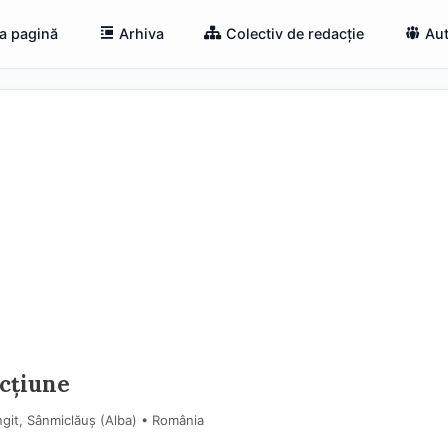
a pagină
Arhiva
Colectiv de redacție
Aut
acțiune
git, Sânmiclăuș (Alba) • România