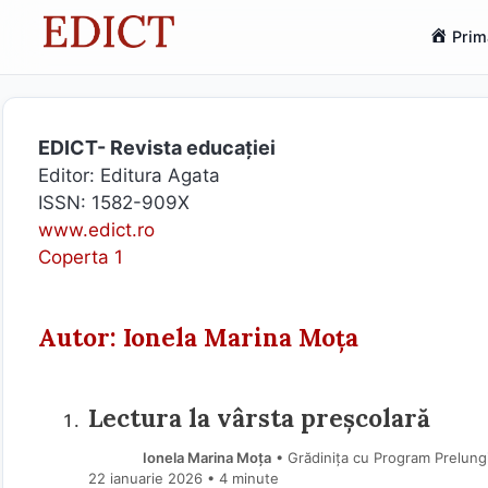
Sari
Prim
la
conținut
EDICT- Revista educației
Editor: Editura Agata
ISSN: 1582-909X
www.edict.ro
Coperta 1
Autor: Ionela Marina Moța
Lectura la vârsta preșcolară
Ionela Marina Moța
• Grădinița cu Program Prelungit
22 ianuarie 2026
• 4 minute