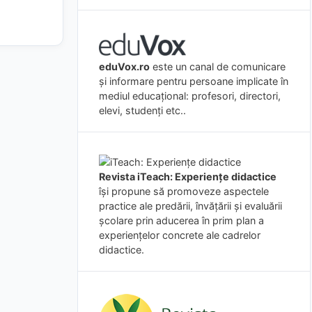
eduVox.ro
este un canal de comunicare
și informare pentru persoane implicate în
mediul educațional: profesori, directori,
elevi, studenți etc..
Revista iTeach: Experienţe didactice
îşi propune să promoveze aspectele
practice ale predării, învăţării şi evaluării
şcolare prin aducerea în prim plan a
experienţelor concrete ale cadrelor
didactice.