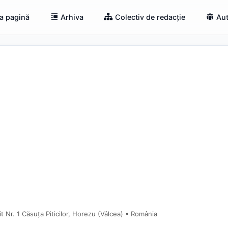
a pagină
Arhiva
Colectiv de redacție
Aut
 Nr. 1 Căsuța Piticilor, Horezu (Vâlcea) • România