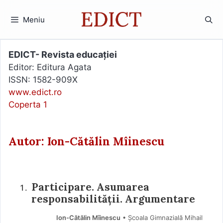
Sari
la
Meniu
conținut
EDICT- Revista educației
Editor: Editura Agata
ISSN: 1582-909X
www.edict.ro
Coperta 1
Autor: Ion-Cătălin Mîinescu
Participare. Asumarea
responsabilității. Argumentare
Ion-Cătălin Mîinescu
• Școala Gimnazială Mihail